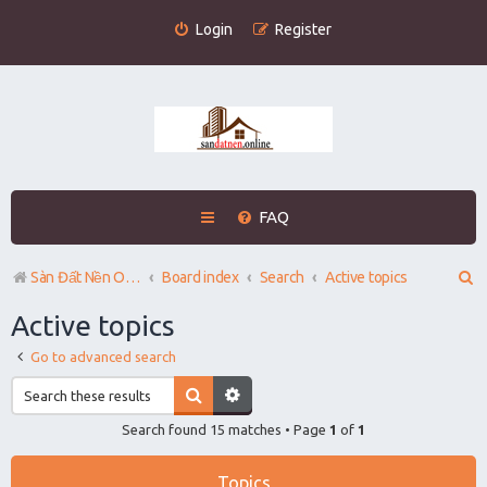
Login
Register
FAQ
S
Sàn Đất Nền Online
Board index
Search
Active topics
e
Active topics
a
Go to advanced search
r
c
Search found 15 matches • Page
1
of
1
h
Topics