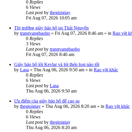
0
Replies
6
Views
Last post
by
thegioigiay
Fri Aug 07, 2026 10:05 am
Thị trường giày bảo hộ tại Thái Nguyên
by
trangvangbaoho
»
Fri Aug 07, 2026 8:46 am
» in
Rao vặt k
0
Replies
3
Views
Last post
by
trangvangbaoho
Fri Aug 07, 2026 8:46 am
Giày bảo hộ lót Kevlar và lót thép loại nào tốt
by
Lasa
»
Thu Aug 06, 2026 9:50 am
» in
Rao vặt khác
0
Replies
6
Views
Last post
by
Lasa
Thu Aug 06, 2026 9:50 am
Ưu điểm của giày bảo hộ đế cao su
by
thegioigiay
»
Thu Aug 06, 2026 8:20 am
» in
Rao vặt khác
0
Replies
6
Views
Last post
by
thegioigiay
Thu Aug 06, 2026 8:20 am