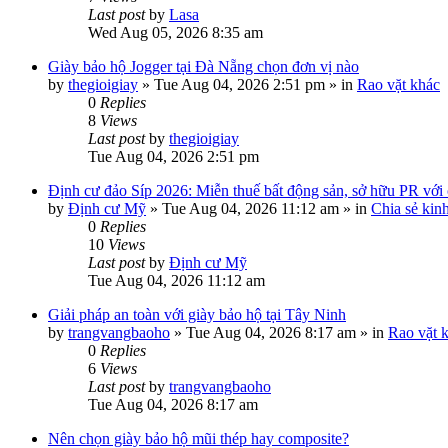
Last post
by
Lasa
Wed Aug 05, 2026 8:35 am
Giày bảo hộ Jogger tại Đà Nẵng chọn đơn vị nào
by
thegioigiay
»
Tue Aug 04, 2026 2:51 pm
» in
Rao vặt khác
0
Replies
8
Views
Last post
by
thegioigiay
Tue Aug 04, 2026 2:51 pm
Định cư đảo Síp 2026: Miễn thuế bất động sản, sở hữu PR với c
by
Định cư Mỹ
»
Tue Aug 04, 2026 11:12 am
» in
Chia sẻ kin
0
Replies
10
Views
Last post
by
Định cư Mỹ
Tue Aug 04, 2026 11:12 am
Giải pháp an toàn với giày bảo hộ tại Tây Ninh
by
trangvangbaoho
»
Tue Aug 04, 2026 8:17 am
» in
Rao vặt 
0
Replies
6
Views
Last post
by
trangvangbaoho
Tue Aug 04, 2026 8:17 am
Nên chọn giày bảo hộ mũi thép hay composite?