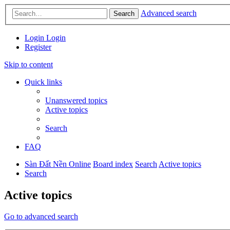
Advanced search
Search
Login
Login
Register
Skip to content
Quick links
Unanswered topics
Active topics
Search
FAQ
Sàn Đất Nền Online
Board index
Search
Active topics
Search
Active topics
Go to advanced search