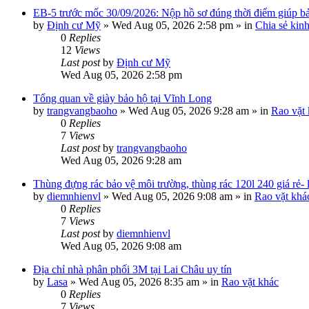
EB-5 trước mốc 30/09/2026: Nộp hồ sơ đúng thời điểm giúp bảo
by
Định cư Mỹ
»
Wed Aug 05, 2026 2:58 pm
» in
Chia sẻ kin
0
Replies
12
Views
Last post
by
Định cư Mỹ
Wed Aug 05, 2026 2:58 pm
Tổng quan về giày bảo hộ tại Vĩnh Long
by
trangvangbaoho
»
Wed Aug 05, 2026 9:28 am
» in
Rao vặt
0
Replies
7
Views
Last post
by
trangvangbaoho
Wed Aug 05, 2026 9:28 am
Thùng đựng rác bảo vệ môi trường, thùng rác 120l 240 giá rẻ-
by
diemnhienvl
»
Wed Aug 05, 2026 9:08 am
» in
Rao vặt khá
0
Replies
7
Views
Last post
by
diemnhienvl
Wed Aug 05, 2026 9:08 am
Địa chỉ nhà phân phối 3M tại Lai Châu uy tín
by
Lasa
»
Wed Aug 05, 2026 8:35 am
» in
Rao vặt khác
0
Replies
7
Views