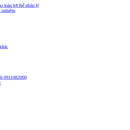
 toàn lợi thế pháp lý
h nghiệm
 khác
 lh 0911082000
c