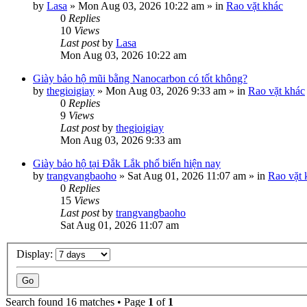
by
Lasa
»
Mon Aug 03, 2026 10:22 am
» in
Rao vặt khác
0
Replies
10
Views
Last post
by
Lasa
Mon Aug 03, 2026 10:22 am
Giày bảo hộ mũi bằng Nanocarbon có tốt không?
by
thegioigiay
»
Mon Aug 03, 2026 9:33 am
» in
Rao vặt khác
0
Replies
9
Views
Last post
by
thegioigiay
Mon Aug 03, 2026 9:33 am
Giày bảo hộ tại Đắk Lắk phổ biến hiện nay
by
trangvangbaoho
»
Sat Aug 01, 2026 11:07 am
» in
Rao vặt 
0
Replies
15
Views
Last post
by
trangvangbaoho
Sat Aug 01, 2026 11:07 am
Display:
Search found 16 matches • Page
1
of
1