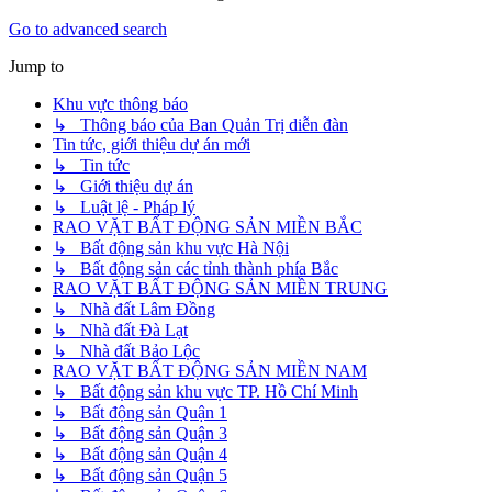
Go to advanced search
Jump to
Khu vực thông báo
↳ Thông báo của Ban Quản Trị diễn đàn
Tin tức, giới thiệu dự án mới
↳ Tin tức
↳ Giới thiệu dự án
↳ Luật lệ - Pháp lý
RAO VẶT BẤT ĐỘNG SẢN MIỀN BẮC
↳ Bất động sản khu vực Hà Nội
↳ Bất động sản các tỉnh thành phía Bắc
RAO VẶT BẤT ĐỘNG SẢN MIỀN TRUNG
↳ Nhà đất Lâm Đồng
↳ Nhà đất Đà Lạt
↳ Nhà đất Bảo Lộc
RAO VẶT BẤT ĐỘNG SẢN MIỀN NAM
↳ Bất động sản khu vực TP. Hồ Chí Minh
↳ Bất động sản Quận 1
↳ Bất động sản Quận 3
↳ Bất động sản Quận 4
↳ Bất động sản Quận 5