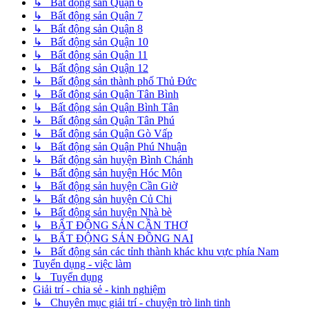
↳ Bất động sản Quận 6
↳ Bất động sản Quận 7
↳ Bất động sản Quận 8
↳ Bất động sản Quận 10
↳ Bất động sản Quận 11
↳ Bất động sản Quận 12
↳ Bất động sản thành phố Thủ Đức
↳ Bất động sản Quận Tân Bình
↳ Bất động sản Quận Bình Tân
↳ Bất động sản Quận Tân Phú
↳ Bất động sản Quận Gò Vấp
↳ Bất động sản Quận Phú Nhuận
↳ Bất động sản huyện Bình Chánh
↳ Bất động sản huyện Hóc Môn
↳ Bất động sản huyện Cần Giờ
↳ Bất động sản huyện Củ Chi
↳ Bất động sản huyện Nhà bè
↳ BẤT ĐỘNG SẢN CẦN THƠ
↳ BẤT ĐỘNG SẢN ĐỒNG NAI
↳ Bất động sản các tỉnh thành khác khu vực phía Nam
Tuyển dụng - việc làm
↳ Tuyển dụng
Giải trí - chia sẻ - kinh nghiệm
↳ Chuyên mục giải trí - chuyện trò linh tinh