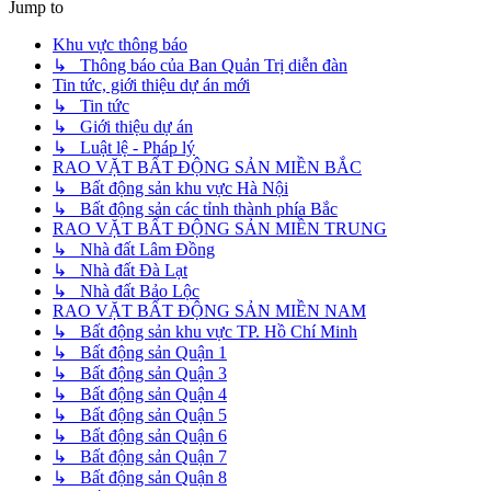
Jump to
Khu vực thông báo
↳ Thông báo của Ban Quản Trị diễn đàn
Tin tức, giới thiệu dự án mới
↳ Tin tức
↳ Giới thiệu dự án
↳ Luật lệ - Pháp lý
RAO VẶT BẤT ĐỘNG SẢN MIỀN BẮC
↳ Bất động sản khu vực Hà Nội
↳ Bất động sản các tỉnh thành phía Bắc
RAO VẶT BẤT ĐỘNG SẢN MIỀN TRUNG
↳ Nhà đất Lâm Đồng
↳ Nhà đất Đà Lạt
↳ Nhà đất Bảo Lộc
RAO VẶT BẤT ĐỘNG SẢN MIỀN NAM
↳ Bất động sản khu vực TP. Hồ Chí Minh
↳ Bất động sản Quận 1
↳ Bất động sản Quận 3
↳ Bất động sản Quận 4
↳ Bất động sản Quận 5
↳ Bất động sản Quận 6
↳ Bất động sản Quận 7
↳ Bất động sản Quận 8