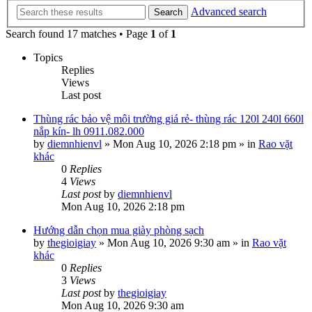
Advanced search
Search
Search found 17 matches • Page
1
of
1
Topics
Replies
Views
Last post
Thùng rác bảo vệ môi trường giá rẻ- thùng rác 120l 240l 660l
nắp kín- lh 0911.082.000
by
diemnhienvl
»
Mon Aug 10, 2026 2:18 pm
» in
Rao vặt
khác
0
Replies
4
Views
Last post
by
diemnhienvl
Mon Aug 10, 2026 2:18 pm
Hướng dẫn chọn mua giày phòng sạch
by
thegioigiay
»
Mon Aug 10, 2026 9:30 am
» in
Rao vặt
khác
0
Replies
3
Views
Last post
by
thegioigiay
Mon Aug 10, 2026 9:30 am