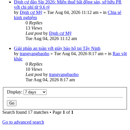
Định cư đảo Síp 2026: Miễn thuế bất động sản, sở hữu PR
với chi phí từ 9.6 tỷ
by
Định cư Mỹ
»
Tue Aug 04, 2026 11:12 am
» in
Chia sẻ
kinh nghiệm
0
Replies
13
Views
Last post
by
Định cư Mỹ
Tue Aug 04, 2026 11:12 am
Giải pháp an toàn với giày bảo hộ tại Tây Ninh
by
trangvangbaoho
»
Tue Aug 04, 2026 8:17 am
» in
Rao vặt
khác
0
Replies
10
Views
Last post
by
trangvangbaoho
Tue Aug 04, 2026 8:17 am
Display:
Search found 17 matches • Page
1
of
1
Go to advanced search