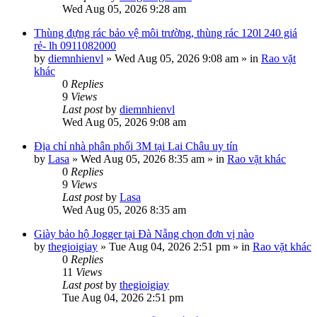
Wed Aug 05, 2026 9:28 am
Thùng đựng rác bảo vệ môi trường, thùng rác 120l 240 giá
rẻ- lh 0911082000
by
diemnhienvl
»
Wed Aug 05, 2026 9:08 am
» in
Rao vặt
khác
0
Replies
9
Views
Last post
by
diemnhienvl
Wed Aug 05, 2026 9:08 am
Địa chỉ nhà phân phối 3M tại Lai Châu uy tín
by
Lasa
»
Wed Aug 05, 2026 8:35 am
» in
Rao vặt khác
0
Replies
9
Views
Last post
by
Lasa
Wed Aug 05, 2026 8:35 am
Giày bảo hộ Jogger tại Đà Nẵng chọn đơn vị nào
by
thegioigiay
»
Tue Aug 04, 2026 2:51 pm
» in
Rao vặt khác
0
Replies
11
Views
Last post
by
thegioigiay
Tue Aug 04, 2026 2:51 pm