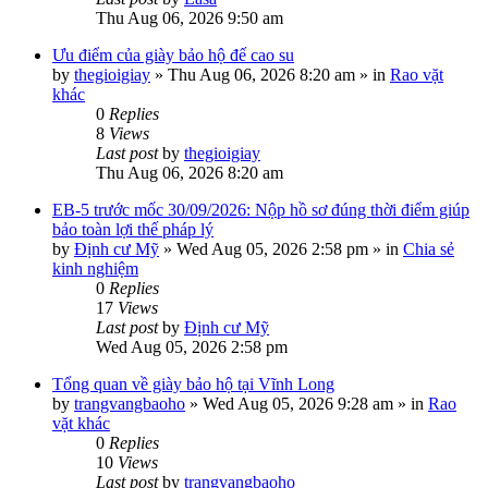
Thu Aug 06, 2026 9:50 am
Ưu điểm của giày bảo hộ đế cao su
by
thegioigiay
»
Thu Aug 06, 2026 8:20 am
» in
Rao vặt
khác
0
Replies
8
Views
Last post
by
thegioigiay
Thu Aug 06, 2026 8:20 am
EB-5 trước mốc 30/09/2026: Nộp hồ sơ đúng thời điểm giúp
bảo toàn lợi thế pháp lý
by
Định cư Mỹ
»
Wed Aug 05, 2026 2:58 pm
» in
Chia sẻ
kinh nghiệm
0
Replies
17
Views
Last post
by
Định cư Mỹ
Wed Aug 05, 2026 2:58 pm
Tổng quan về giày bảo hộ tại Vĩnh Long
by
trangvangbaoho
»
Wed Aug 05, 2026 9:28 am
» in
Rao
vặt khác
0
Replies
10
Views
Last post
by
trangvangbaoho