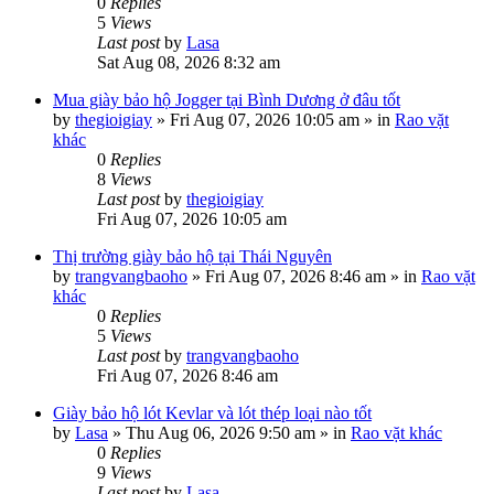
0
Replies
5
Views
Last post
by
Lasa
Sat Aug 08, 2026 8:32 am
Mua giày bảo hộ Jogger tại Bình Dương ở đâu tốt
by
thegioigiay
»
Fri Aug 07, 2026 10:05 am
» in
Rao vặt
khác
0
Replies
8
Views
Last post
by
thegioigiay
Fri Aug 07, 2026 10:05 am
Thị trường giày bảo hộ tại Thái Nguyên
by
trangvangbaoho
»
Fri Aug 07, 2026 8:46 am
» in
Rao vặt
khác
0
Replies
5
Views
Last post
by
trangvangbaoho
Fri Aug 07, 2026 8:46 am
Giày bảo hộ lót Kevlar và lót thép loại nào tốt
by
Lasa
»
Thu Aug 06, 2026 9:50 am
» in
Rao vặt khác
0
Replies
9
Views
Last post
by
Lasa