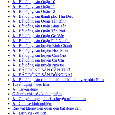
↳ Bất động sản Quận 10
↳ Bất động sản Quận 11
↳ Bất động sản Quận 12
↳ Bất động sản thành phố Thủ Đức
↳ Bất động sản Quận Tân Bình
↳ Bất động sản Quận Bình Tân
↳ Bất động sản Quận Tân Phú
↳ Bất động sản Quận Gò Vấp
↳ Bất động sản Quận Phú Nhuận
↳ Bất động sản huyện Bình Chánh
↳ Bất động sản huyện Hóc Môn
↳ Bất động sản huyện Cần Giờ
↳ Bất động sản huyện Củ Chi
↳ Bất động sản huyện Nhà bè
↳ BẤT ĐỘNG SẢN CẦN THƠ
↳ BẤT ĐỘNG SẢN ĐỒNG NAI
↳ Bất động sản các tỉnh thành khác khu vực phía Nam
Tuyển dụng - việc làm
↳ Tuyển dụng
Giải trí - chia sẻ - kinh nghiệm
↳ Chuyên mục giải trí - chuyện trò linh tinh
↳ Chia sẻ kinh nghiệm
Rao vặt không liên quan đến bất động sản
↳ Dịch vụ - du lịch