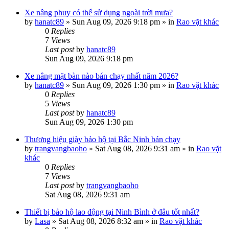
Xe nâng phuy có thể sử dụng ngoài trời mưa?
by
hanatc89
»
Sun Aug 09, 2026 9:18 pm
» in
Rao vặt khác
0
Replies
7
Views
Last post
by
hanatc89
Sun Aug 09, 2026 9:18 pm
Xe nâng mặt bàn nào bán chạy nhất năm 2026?
by
hanatc89
»
Sun Aug 09, 2026 1:30 pm
» in
Rao vặt khác
0
Replies
5
Views
Last post
by
hanatc89
Sun Aug 09, 2026 1:30 pm
Thương hiệu giày bảo hộ tại Bắc Ninh bán chạy
by
trangvangbaoho
»
Sat Aug 08, 2026 9:31 am
» in
Rao vặt
khác
0
Replies
7
Views
Last post
by
trangvangbaoho
Sat Aug 08, 2026 9:31 am
Thiết bị bảo hộ lao động tại Ninh Bình ở đâu tốt nhất?
by
Lasa
»
Sat Aug 08, 2026 8:32 am
» in
Rao vặt khác