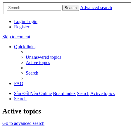
Advanced search
Search
Login
Login
Register
Skip to content
Quick links
Unanswered topics
Active topics
Search
FAQ
Sàn Đất Nền Online
Board index
Search
Active topics
Search
Active topics
Go to advanced search