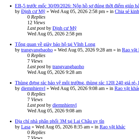
EB-5 trước mốc 30/09/2026: Nộp hồ sơ đúng thời điểm giúp bảo
by
Định cư Mỹ
»
Wed Aug 05, 2026 2:58 pm
» in
Chia sẻ kin
0
Replies
12
Views
Last post
by
Định cư Mỹ
Wed Aug 05, 2026 2:58 pm
Tổng quan về giày bảo hộ tại Vĩnh Long
by
trangvangbaoho
»
Wed Aug 05, 2026 9:28 am
» in
Rao vặt
0
Replies
7
Views
Last post
by
trangvangbaoho
Wed Aug 05, 2026 9:28 am
Thùng đựng rác bảo vệ môi trường, thùng rác 120l 240 giá rẻ-
by
diemnhienvl
»
Wed Aug 05, 2026 9:08 am
» in
Rao vặt khá
0
Replies
7
Views
Last post
by
diemnhienvl
Wed Aug 05, 2026 9:08 am
Địa chỉ nhà phân phối 3M tại Lai Châu uy tín
by
Lasa
»
Wed Aug 05, 2026 8:35 am
» in
Rao vặt khác
0
Replies
7
Views