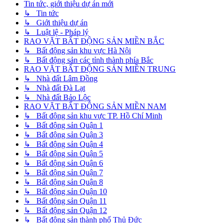
Tin tức, giới thiệu dự án mới
↳ Tin tức
↳ Giới thiệu dự án
↳ Luật lệ - Pháp lý
RAO VẶT BẤT ĐỘNG SẢN MIỀN BẮC
↳ Bất động sản khu vực Hà Nội
↳ Bất động sản các tỉnh thành phía Bắc
RAO VẶT BẤT ĐỘNG SẢN MIỀN TRUNG
↳ Nhà đất Lâm Đồng
↳ Nhà đất Đà Lạt
↳ Nhà đất Bảo Lộc
RAO VẶT BẤT ĐỘNG SẢN MIỀN NAM
↳ Bất động sản khu vực TP. Hồ Chí Minh
↳ Bất động sản Quận 1
↳ Bất động sản Quận 3
↳ Bất động sản Quận 4
↳ Bất động sản Quận 5
↳ Bất động sản Quận 6
↳ Bất động sản Quận 7
↳ Bất động sản Quận 8
↳ Bất động sản Quận 10
↳ Bất động sản Quận 11
↳ Bất động sản Quận 12
↳ Bất động sản thành phố Thủ Đức