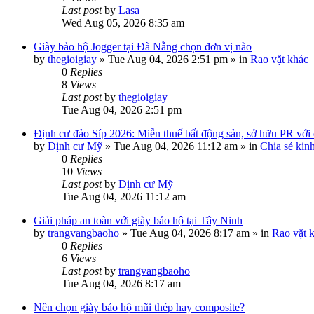
Last post
by
Lasa
Wed Aug 05, 2026 8:35 am
Giày bảo hộ Jogger tại Đà Nẵng chọn đơn vị nào
by
thegioigiay
»
Tue Aug 04, 2026 2:51 pm
» in
Rao vặt khác
0
Replies
8
Views
Last post
by
thegioigiay
Tue Aug 04, 2026 2:51 pm
Định cư đảo Síp 2026: Miễn thuế bất động sản, sở hữu PR với c
by
Định cư Mỹ
»
Tue Aug 04, 2026 11:12 am
» in
Chia sẻ kin
0
Replies
10
Views
Last post
by
Định cư Mỹ
Tue Aug 04, 2026 11:12 am
Giải pháp an toàn với giày bảo hộ tại Tây Ninh
by
trangvangbaoho
»
Tue Aug 04, 2026 8:17 am
» in
Rao vặt 
0
Replies
6
Views
Last post
by
trangvangbaoho
Tue Aug 04, 2026 8:17 am
Nên chọn giày bảo hộ mũi thép hay composite?