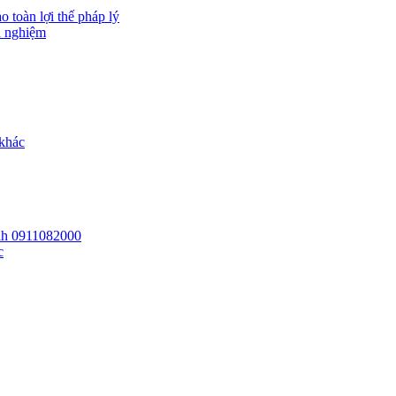
 toàn lợi thế pháp lý
h nghiệm
 khác
 lh 0911082000
c