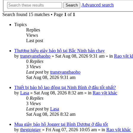
Advanced search
Search
Search found 15 matches • Page
1
of
1
Topics
Replies
Views
Last post
Thương hiệu giày bảo hộ tại Bắc Ninh bán chạy
by
trangvangbaoho
»
Sat Aug 08, 2026 9:31 am
» in
Rao vặt k
0
Replies
3
Views
Last post
by
trangvangbaoho
Sat Aug 08, 2026 9:31 am
Thiết bị bảo hộ lao động tại Ninh Bình ở đâu tốt nhất?
by
Lasa
»
Sat Aug 08, 2026 8:32 am
» in
Rao vặt khác
0
Replies
3
Views
Last post
by
Lasa
Sat Aug 08, 2026 8:32 am
Mua giày bảo hộ Jogger tại Bình Dương ở đâu tốt
by
thegioigiay
»
Fri Aug 07, 2026 10:05 am
» in
Rao vặt khác