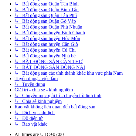
↳ Bất động sản Quận Tân Bình
↳ Bất động sản Quận Bình Tân
↳ Bất động sản Quận Tân Phú
↳ Bất động sản Quận Gò Vấp
↳ Bất động sản Quận Phú Nhuận
↳ Bất động sản huyện Bình Chánh
↳ Bất động sản huyện Hóc Môn
↳ Bất động sản huyện Cần Giờ
↳ Bất động sản huyện Củ Chi
↳ Bất động sản huyện Nhà bè
↳ BẤT ĐỘNG SẢN CẦN THƠ
↳ BẤT ĐỘNG SẢN ĐỒNG NAI
↳ Bất động sản các tỉnh thành khác khu vực phía Nam
Tuyển dụng - việc làm
↳ Tuyển dụng
Giải trí - chia sẻ - kinh nghiệm
↳ Chuyên mục giải trí - chuyện trò linh tinh
↳ Chia sẻ kinh nghiệm
Rao vặt không liên quan đến bất động sản
↳ Dịch vụ - du lịch
↳ Đồ điện tử
↳ Rao vặt khác
All times are
UTC+07:00