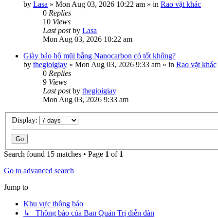
by
Lasa
»
Mon Aug 03, 2026 10:22 am
» in
Rao vặt khác
0
Replies
10
Views
Last post
by
Lasa
Mon Aug 03, 2026 10:22 am
Giày bảo hộ mũi bằng Nanocarbon có tốt không?
by
thegioigiay
»
Mon Aug 03, 2026 9:33 am
» in
Rao vặt khác
0
Replies
9
Views
Last post
by
thegioigiay
Mon Aug 03, 2026 9:33 am
Display:
Search found 15 matches • Page
1
of
1
Go to advanced search
Jump to
Khu vực thông báo
↳ Thông báo của Ban Quản Trị diễn đàn