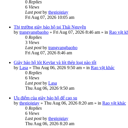
0
Replies
6
Views
Last post
by
thegioigiay
Fri Aug 07, 2026 10:05 am
Thị trường giày bảo hộ tại Thái Nguyên
by
trangvangbaoho
»
Fri Aug 07, 2026 8:46 am
» in
Rao vặt k
0
Replies
3
Views
Last post
by
trangvangbaoho
Fri Aug 07, 2026 8:46 am
Giày bảo hộ lót Kevlar và lót thép loại nào tốt
by
Lasa
»
Thu Aug 06, 2026 9:50 am
» in
Rao vặt khác
0
Replies
6
Views
Last post
by
Lasa
Thu Aug 06, 2026 9:50 am
Ưu điểm của giày bảo hộ đế cao su
by
thegioigiay
»
Thu Aug 06, 2026 8:20 am
» in
Rao vặt khác
0
Replies
6
Views
Last post
by
thegioigiay
Thu Aug 06, 2026 8:20 am