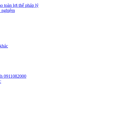
 toàn lợi thế pháp lý
h nghiệm
 khác
 lh 0911082000
c