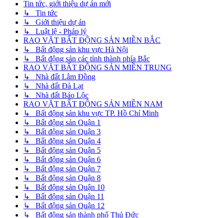
Tin tức, giới thiệu dự án mới
↳ Tin tức
↳ Giới thiệu dự án
↳ Luật lệ - Pháp lý
RAO VẶT BẤT ĐỘNG SẢN MIỀN BẮC
↳ Bất động sản khu vực Hà Nội
↳ Bất động sản các tỉnh thành phía Bắc
RAO VẶT BẤT ĐỘNG SẢN MIỀN TRUNG
↳ Nhà đất Lâm Đồng
↳ Nhà đất Đà Lạt
↳ Nhà đất Bảo Lộc
RAO VẶT BẤT ĐỘNG SẢN MIỀN NAM
↳ Bất động sản khu vực TP. Hồ Chí Minh
↳ Bất động sản Quận 1
↳ Bất động sản Quận 3
↳ Bất động sản Quận 4
↳ Bất động sản Quận 5
↳ Bất động sản Quận 6
↳ Bất động sản Quận 7
↳ Bất động sản Quận 8
↳ Bất động sản Quận 10
↳ Bất động sản Quận 11
↳ Bất động sản Quận 12
↳ Bất động sản thành phố Thủ Đức