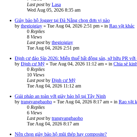
Last post
by
Lasa
Wed Aug 05, 2026 8:35 am
Giày bảo hộ Jogger tại Đà Nẵng chọn đơn vị nào
by
thegioigiay
»
Tue Aug 04, 2026 2:51 pm
» in
Rao vặt khác
0
Replies
8
Views
Last post
by
thegioigiay
Tue Aug 04, 2026 2:51 pm
Định cư đảo Síp 2026: Miễn thuế bất động sản, sở hữu PR với c
by
Định cư Mỹ
»
Tue Aug 04, 2026 11:12 am
» in
Chia sẻ kin
0
Replies
10
Views
Last post
by
Định cư Mỹ
Tue Aug 04, 2026 11:12 am
Giải pháp an toàn với giày bảo hộ tại Tây Ninh
by
trangvangbaoho
»
Tue Aug 04, 2026 8:17 am
» in
Rao vặt 
0
Replies
6
Views
Last post
by
trangvangbaoho
Tue Aug 04, 2026 8:17 am
Nên chọn giày bảo hộ mũi thép hay composite?