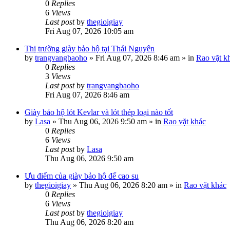
0
Replies
6
Views
Last post
by
thegioigiay
Fri Aug 07, 2026 10:05 am
Thị trường giày bảo hộ tại Thái Nguyên
by
trangvangbaoho
»
Fri Aug 07, 2026 8:46 am
» in
Rao vặt k
0
Replies
3
Views
Last post
by
trangvangbaoho
Fri Aug 07, 2026 8:46 am
Giày bảo hộ lót Kevlar và lót thép loại nào tốt
by
Lasa
»
Thu Aug 06, 2026 9:50 am
» in
Rao vặt khác
0
Replies
6
Views
Last post
by
Lasa
Thu Aug 06, 2026 9:50 am
Ưu điểm của giày bảo hộ đế cao su
by
thegioigiay
»
Thu Aug 06, 2026 8:20 am
» in
Rao vặt khác
0
Replies
6
Views
Last post
by
thegioigiay
Thu Aug 06, 2026 8:20 am