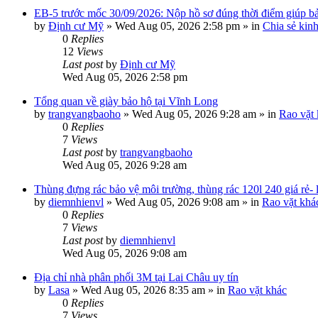
EB-5 trước mốc 30/09/2026: Nộp hồ sơ đúng thời điểm giúp bảo
by
Định cư Mỹ
»
Wed Aug 05, 2026 2:58 pm
» in
Chia sẻ kin
0
Replies
12
Views
Last post
by
Định cư Mỹ
Wed Aug 05, 2026 2:58 pm
Tổng quan về giày bảo hộ tại Vĩnh Long
by
trangvangbaoho
»
Wed Aug 05, 2026 9:28 am
» in
Rao vặt
0
Replies
7
Views
Last post
by
trangvangbaoho
Wed Aug 05, 2026 9:28 am
Thùng đựng rác bảo vệ môi trường, thùng rác 120l 240 giá rẻ-
by
diemnhienvl
»
Wed Aug 05, 2026 9:08 am
» in
Rao vặt khá
0
Replies
7
Views
Last post
by
diemnhienvl
Wed Aug 05, 2026 9:08 am
Địa chỉ nhà phân phối 3M tại Lai Châu uy tín
by
Lasa
»
Wed Aug 05, 2026 8:35 am
» in
Rao vặt khác
0
Replies
7
Views