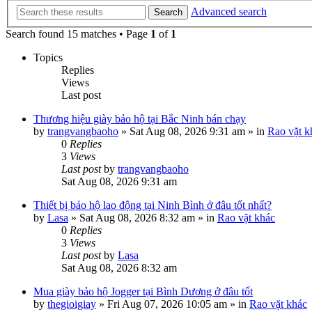
Advanced search
Search
Search found 15 matches • Page
1
of
1
Topics
Replies
Views
Last post
Thương hiệu giày bảo hộ tại Bắc Ninh bán chạy
by
trangvangbaoho
»
Sat Aug 08, 2026 9:31 am
» in
Rao vặt k
0
Replies
3
Views
Last post
by
trangvangbaoho
Sat Aug 08, 2026 9:31 am
Thiết bị bảo hộ lao động tại Ninh Bình ở đâu tốt nhất?
by
Lasa
»
Sat Aug 08, 2026 8:32 am
» in
Rao vặt khác
0
Replies
3
Views
Last post
by
Lasa
Sat Aug 08, 2026 8:32 am
Mua giày bảo hộ Jogger tại Bình Dương ở đâu tốt
by
thegioigiay
»
Fri Aug 07, 2026 10:05 am
» in
Rao vặt khác