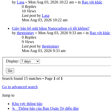
by
Lasa
»
Mon Aug 03, 2026 10:22 am
» in
Rao vặt khác
0
Replies
10
Views
Last post
by
Lasa
Mon Aug 03, 2026 10:22 am
Giày bảo hộ mũi bằng Nanocarbon có tốt không?
by
thegioigiay
»
Mon Aug 03, 2026 9:33 am
» in
Rao vặt khác
0
Replies
9
Views
Last post
by
thegioigiay
Mon Aug 03, 2026 9:33 am
Display:
Search found 15 matches • Page
1
of
1
Go to advanced search
Jump to
Khu vực thông báo
↳ Thông báo của Ban Quản Trị diễn đàn