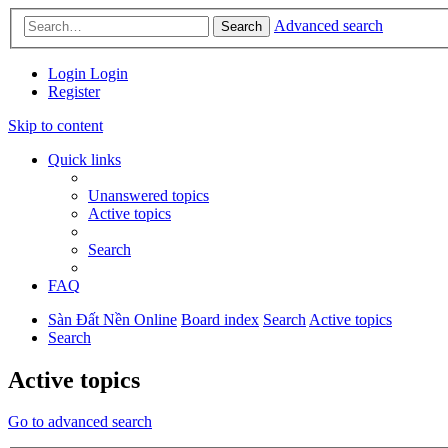
Advanced search
Search
Login
Login
Register
Skip to content
Quick links
Unanswered topics
Active topics
Search
FAQ
Sàn Đất Nền Online
Board index
Search
Active topics
Search
Active topics
Go to advanced search