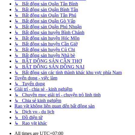
↳ Bất động sản Quận Tân Bình
↳ Bất động sản Quận Bình Tân
↳ Bất động sản Quận Tân Phú
↳ Bất động sản Quận Gò Vấp
↳ Bất động sản Quận Phú Nhuận
↳ Bất động sản huyện Bình Chánh
↳ Bất động sản huyện Hóc Môn
↳ Bất động sản huyện Cần Giờ
↳ Bất động sản huyện Củ Chi
↳ Bất động sản huyện Nhà bè
↳ BẤT ĐỘNG SẢN CẦN THƠ
↳ BẤT ĐỘNG SẢN ĐỒNG NAI
↳ Bất động sản các tỉnh thành khác khu vực phía Nam
Tuyển dụng - việc làm
↳ Tuyển dụng
Giải trí - chia sẻ - kinh nghiệm
↳ Chuyên mục giải trí - chuyện trò linh tinh
↳ Chia sẻ kinh nghiệm
Rao vặt không liên quan đến bất động sản
↳ Dịch vụ - du lịch
↳ Đồ điện tử
↳ Rao vặt khác
All times are
UTC+07:00