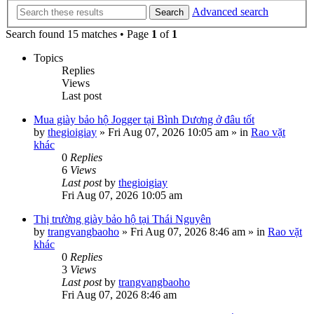
Advanced search
Search
Search found 15 matches • Page
1
of
1
Topics
Replies
Views
Last post
Mua giày bảo hộ Jogger tại Bình Dương ở đâu tốt
by
thegioigiay
»
Fri Aug 07, 2026 10:05 am
» in
Rao vặt
khác
0
Replies
6
Views
Last post
by
thegioigiay
Fri Aug 07, 2026 10:05 am
Thị trường giày bảo hộ tại Thái Nguyên
by
trangvangbaoho
»
Fri Aug 07, 2026 8:46 am
» in
Rao vặt
khác
0
Replies
3
Views
Last post
by
trangvangbaoho
Fri Aug 07, 2026 8:46 am