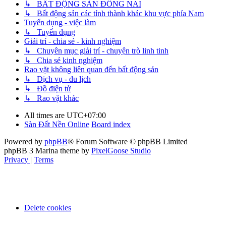
↳ BẤT ĐỘNG SẢN ĐỒNG NAI
↳ Bất động sản các tỉnh thành khác khu vực phía Nam
Tuyển dụng - việc làm
↳ Tuyển dụng
Giải trí - chia sẻ - kinh nghiệm
↳ Chuyên mục giải trí - chuyện trò linh tinh
↳ Chia sẻ kinh nghiệm
Rao vặt không liên quan đến bất động sản
↳ Dịch vụ - du lịch
↳ Đồ điện tử
↳ Rao vặt khác
All times are
UTC+07:00
Sàn Đất Nền Online
Board index
Powered by
phpBB
® Forum Software © phpBB Limited
phpBB 3 Marina theme by
PixelGoose Studio
Privacy
|
Terms
Delete cookies