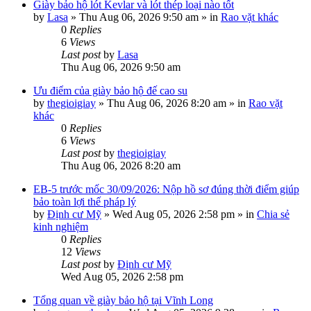
Giày bảo hộ lót Kevlar và lót thép loại nào tốt
by
Lasa
»
Thu Aug 06, 2026 9:50 am
» in
Rao vặt khác
0
Replies
6
Views
Last post
by
Lasa
Thu Aug 06, 2026 9:50 am
Ưu điểm của giày bảo hộ đế cao su
by
thegioigiay
»
Thu Aug 06, 2026 8:20 am
» in
Rao vặt
khác
0
Replies
6
Views
Last post
by
thegioigiay
Thu Aug 06, 2026 8:20 am
EB-5 trước mốc 30/09/2026: Nộp hồ sơ đúng thời điểm giúp
bảo toàn lợi thế pháp lý
by
Định cư Mỹ
»
Wed Aug 05, 2026 2:58 pm
» in
Chia sẻ
kinh nghiệm
0
Replies
12
Views
Last post
by
Định cư Mỹ
Wed Aug 05, 2026 2:58 pm
Tổng quan về giày bảo hộ tại Vĩnh Long