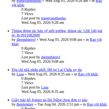
by
trangvangbaoho
»
Wed Aug 05, 2026 9:28 am
» in
Rao
vặt khác
0
Replies
7
Views
Last post
by
trangvangbaoho
Wed Aug 05, 2026 9:28 am
Thùng đựng rác bảo vệ môi trường, thùng rác 120l 240 giá
rẻ- lh 0911082000
by
diemnhienvl
»
Wed Aug 05, 2026 9:08 am
» in
Rao vặt
khác
0
Replies
7
Views
Last post
by
diemnhienvl
Wed Aug 05, 2026 9:08 am
Địa chỉ nhà phân phối 3M tại Lai Châu uy tín
by
Lasa
»
Wed Aug 05, 2026 8:35 am
» in
Rao vặt khác
0
Replies
7
Views
Last post
by
Lasa
Wed Aug 05, 2026 8:35 am
Giày bảo hộ Jogger tại Đà Nẵng chọn đơn vị nào
by
thegioigiay
»
Tue Aug 04, 2026 2:51 pm
» in
Rao vặt khác
0
Replies