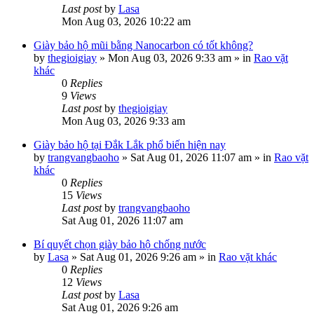
Last post
by
Lasa
Mon Aug 03, 2026 10:22 am
Giày bảo hộ mũi bằng Nanocarbon có tốt không?
by
thegioigiay
»
Mon Aug 03, 2026 9:33 am
» in
Rao vặt
khác
0
Replies
9
Views
Last post
by
thegioigiay
Mon Aug 03, 2026 9:33 am
Giày bảo hộ tại Đắk Lắk phổ biến hiện nay
by
trangvangbaoho
»
Sat Aug 01, 2026 11:07 am
» in
Rao vặt
khác
0
Replies
15
Views
Last post
by
trangvangbaoho
Sat Aug 01, 2026 11:07 am
Bí quyết chọn giày bảo hộ chống nước
by
Lasa
»
Sat Aug 01, 2026 9:26 am
» in
Rao vặt khác
0
Replies
12
Views
Last post
by
Lasa
Sat Aug 01, 2026 9:26 am