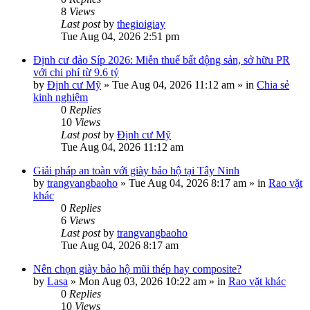
8
Views
Last post
by
thegioigiay
Tue Aug 04, 2026 2:51 pm
Định cư đảo Síp 2026: Miễn thuế bất động sản, sở hữu PR
với chi phí từ 9.6 tỷ
by
Định cư Mỹ
»
Tue Aug 04, 2026 11:12 am
» in
Chia sẻ
kinh nghiệm
0
Replies
10
Views
Last post
by
Định cư Mỹ
Tue Aug 04, 2026 11:12 am
Giải pháp an toàn với giày bảo hộ tại Tây Ninh
by
trangvangbaoho
»
Tue Aug 04, 2026 8:17 am
» in
Rao vặt
khác
0
Replies
6
Views
Last post
by
trangvangbaoho
Tue Aug 04, 2026 8:17 am
Nên chọn giày bảo hộ mũi thép hay composite?
by
Lasa
»
Mon Aug 03, 2026 10:22 am
» in
Rao vặt khác
0
Replies
10
Views