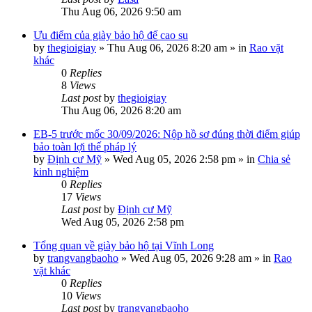
Thu Aug 06, 2026 9:50 am
Ưu điểm của giày bảo hộ đế cao su
by
thegioigiay
»
Thu Aug 06, 2026 8:20 am
» in
Rao vặt
khác
0
Replies
8
Views
Last post
by
thegioigiay
Thu Aug 06, 2026 8:20 am
EB-5 trước mốc 30/09/2026: Nộp hồ sơ đúng thời điểm giúp
bảo toàn lợi thế pháp lý
by
Định cư Mỹ
»
Wed Aug 05, 2026 2:58 pm
» in
Chia sẻ
kinh nghiệm
0
Replies
17
Views
Last post
by
Định cư Mỹ
Wed Aug 05, 2026 2:58 pm
Tổng quan về giày bảo hộ tại Vĩnh Long
by
trangvangbaoho
»
Wed Aug 05, 2026 9:28 am
» in
Rao
vặt khác
0
Replies
10
Views
Last post
by
trangvangbaoho