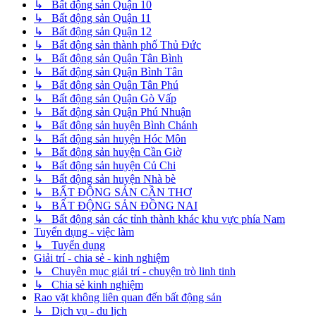
↳ Bất động sản Quận 10
↳ Bất động sản Quận 11
↳ Bất động sản Quận 12
↳ Bất động sản thành phố Thủ Đức
↳ Bất động sản Quận Tân Bình
↳ Bất động sản Quận Bình Tân
↳ Bất động sản Quận Tân Phú
↳ Bất động sản Quận Gò Vấp
↳ Bất động sản Quận Phú Nhuận
↳ Bất động sản huyện Bình Chánh
↳ Bất động sản huyện Hóc Môn
↳ Bất động sản huyện Cần Giờ
↳ Bất động sản huyện Củ Chi
↳ Bất động sản huyện Nhà bè
↳ BẤT ĐỘNG SẢN CẦN THƠ
↳ BẤT ĐỘNG SẢN ĐỒNG NAI
↳ Bất động sản các tỉnh thành khác khu vực phía Nam
Tuyển dụng - việc làm
↳ Tuyển dụng
Giải trí - chia sẻ - kinh nghiệm
↳ Chuyên mục giải trí - chuyện trò linh tinh
↳ Chia sẻ kinh nghiệm
Rao vặt không liên quan đến bất động sản
↳ Dịch vụ - du lịch