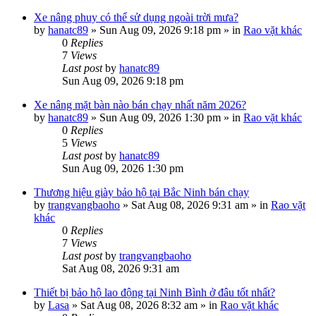
Xe nâng phuy có thể sử dụng ngoài trời mưa?
by
hanatc89
»
Sun Aug 09, 2026 9:18 pm
» in
Rao vặt khác
0
Replies
7
Views
Last post
by
hanatc89
Sun Aug 09, 2026 9:18 pm
Xe nâng mặt bàn nào bán chạy nhất năm 2026?
by
hanatc89
»
Sun Aug 09, 2026 1:30 pm
» in
Rao vặt khác
0
Replies
5
Views
Last post
by
hanatc89
Sun Aug 09, 2026 1:30 pm
Thương hiệu giày bảo hộ tại Bắc Ninh bán chạy
by
trangvangbaoho
»
Sat Aug 08, 2026 9:31 am
» in
Rao vặt
khác
0
Replies
7
Views
Last post
by
trangvangbaoho
Sat Aug 08, 2026 9:31 am
Thiết bị bảo hộ lao động tại Ninh Bình ở đâu tốt nhất?
by
Lasa
»
Sat Aug 08, 2026 8:32 am
» in
Rao vặt khác