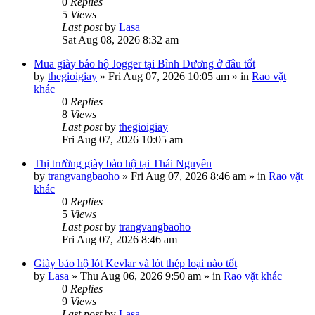
0
Replies
5
Views
Last post
by
Lasa
Sat Aug 08, 2026 8:32 am
Mua giày bảo hộ Jogger tại Bình Dương ở đâu tốt
by
thegioigiay
»
Fri Aug 07, 2026 10:05 am
» in
Rao vặt
khác
0
Replies
8
Views
Last post
by
thegioigiay
Fri Aug 07, 2026 10:05 am
Thị trường giày bảo hộ tại Thái Nguyên
by
trangvangbaoho
»
Fri Aug 07, 2026 8:46 am
» in
Rao vặt
khác
0
Replies
5
Views
Last post
by
trangvangbaoho
Fri Aug 07, 2026 8:46 am
Giày bảo hộ lót Kevlar và lót thép loại nào tốt
by
Lasa
»
Thu Aug 06, 2026 9:50 am
» in
Rao vặt khác
0
Replies
9
Views
Last post
by
Lasa