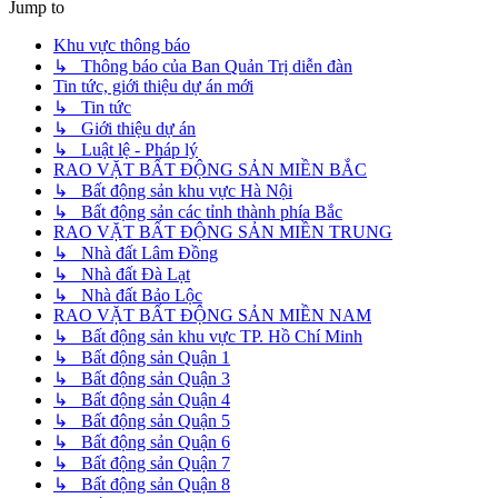
Jump to
Khu vực thông báo
↳ Thông báo của Ban Quản Trị diễn đàn
Tin tức, giới thiệu dự án mới
↳ Tin tức
↳ Giới thiệu dự án
↳ Luật lệ - Pháp lý
RAO VẶT BẤT ĐỘNG SẢN MIỀN BẮC
↳ Bất động sản khu vực Hà Nội
↳ Bất động sản các tỉnh thành phía Bắc
RAO VẶT BẤT ĐỘNG SẢN MIỀN TRUNG
↳ Nhà đất Lâm Đồng
↳ Nhà đất Đà Lạt
↳ Nhà đất Bảo Lộc
RAO VẶT BẤT ĐỘNG SẢN MIỀN NAM
↳ Bất động sản khu vực TP. Hồ Chí Minh
↳ Bất động sản Quận 1
↳ Bất động sản Quận 3
↳ Bất động sản Quận 4
↳ Bất động sản Quận 5
↳ Bất động sản Quận 6
↳ Bất động sản Quận 7
↳ Bất động sản Quận 8