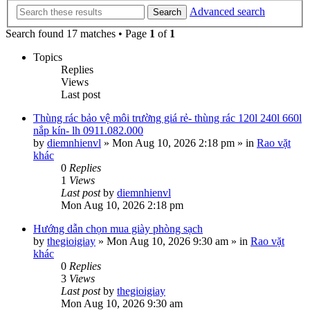
Advanced search
Search
Search found 17 matches • Page
1
of
1
Topics
Replies
Views
Last post
Thùng rác bảo vệ môi trường giá rẻ- thùng rác 120l 240l 660l
nắp kín- lh 0911.082.000
by
diemnhienvl
»
Mon Aug 10, 2026 2:18 pm
» in
Rao vặt
khác
0
Replies
1
Views
Last post
by
diemnhienvl
Mon Aug 10, 2026 2:18 pm
Hướng dẫn chọn mua giày phòng sạch
by
thegioigiay
»
Mon Aug 10, 2026 9:30 am
» in
Rao vặt
khác
0
Replies
3
Views
Last post
by
thegioigiay
Mon Aug 10, 2026 9:30 am