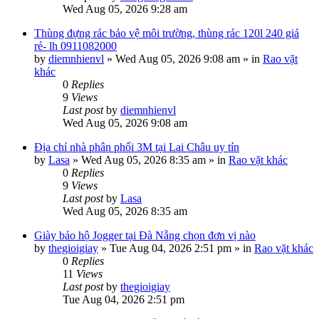
Wed Aug 05, 2026 9:28 am
Thùng đựng rác bảo vệ môi trường, thùng rác 120l 240 giá
rẻ- lh 0911082000
by
diemnhienvl
»
Wed Aug 05, 2026 9:08 am
» in
Rao vặt
khác
0
Replies
9
Views
Last post
by
diemnhienvl
Wed Aug 05, 2026 9:08 am
Địa chỉ nhà phân phối 3M tại Lai Châu uy tín
by
Lasa
»
Wed Aug 05, 2026 8:35 am
» in
Rao vặt khác
0
Replies
9
Views
Last post
by
Lasa
Wed Aug 05, 2026 8:35 am
Giày bảo hộ Jogger tại Đà Nẵng chọn đơn vị nào
by
thegioigiay
»
Tue Aug 04, 2026 2:51 pm
» in
Rao vặt khác
0
Replies
11
Views
Last post
by
thegioigiay
Tue Aug 04, 2026 2:51 pm