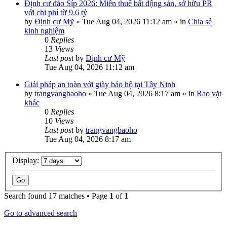
Định cư đảo Síp 2026: Miễn thuế bất động sản, sở hữu PR
với chi phí từ 9.6 tỷ
by
Định cư Mỹ
»
Tue Aug 04, 2026 11:12 am
» in
Chia sẻ
kinh nghiệm
0
Replies
13
Views
Last post
by
Định cư Mỹ
Tue Aug 04, 2026 11:12 am
Giải pháp an toàn với giày bảo hộ tại Tây Ninh
by
trangvangbaoho
»
Tue Aug 04, 2026 8:17 am
» in
Rao vặt
khác
0
Replies
10
Views
Last post
by
trangvangbaoho
Tue Aug 04, 2026 8:17 am
Display:
Search found 17 matches • Page
1
of
1
Go to advanced search