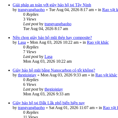
Giải pháp an toàn với giày bảo hộ tại Tây Ninh
by
trangvangbaoho
»
Tue Aug 04, 2026 8:17 am
» in
Rao vặt 
0
Replies
3
Views
Last post
by
trangvangbaoho
Tue Aug 04, 2026 8:17 am
Nên chọn giày bảo hộ mũi thép hay composite?
by
Lasa
»
Mon Aug 03, 2026 10:22 am
» in
Rao vặt khác
0
Replies
7
Views
Last post
by
Lasa
Mon Aug 03, 2026 10:22 am
Giày bảo hộ mũi bằng Nanocarbon có tốt không?
by
thegioigiay
»
Mon Aug 03, 2026 9:33 am
» in
Rao vặt khác
0
Replies
6
Views
Last post
by
thegioigiay
Mon Aug 03, 2026 9:33 am
Giày bảo hộ tại Đắk Lắk phổ biến hiện nay
by
trangvangbaoho
»
Sat Aug 01, 2026 11:07 am
» in
Rao vặt 
0
Replies
11
Views