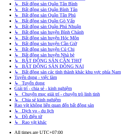
↳ Bất động sản Quận Tân Bình
↳ Bất động sản Quận Bình Tân
↳ Bất động sản Quận Tân Phú
↳ Bất động sản Quận Gò Vấp
↳ Bất động sản Quận Phú Nhuận
↳ Bất động sản huyện Bình Chánh
↳ Bất động sản huyện Hóc Môn
↳ Bất động sản huyện Cần Giờ
↳ Bất động sản huyện Củ Chi
↳ Bất động sản huyện Nhà bè
↳ BẤT ĐỘNG SẢN CẦN THƠ
↳ BẤT ĐỘNG SẢN ĐỒNG NAI
↳ Bất động sản các tỉnh thành khác khu vực phía Nam
Tuyển dụng - việc làm
↳ Tuyển dụng
Giải trí - chia sẻ - kinh nghiệm
↳ Chuyên mục giải trí - chuyện trò linh tinh
↳ Chia sẻ kinh nghiệm
Rao vặt không liên quan đến bất động sản
↳ Dịch vụ - du lịch
↳ Đồ điện tử
↳ Rao vặt khác
All times are
UTC+07:00