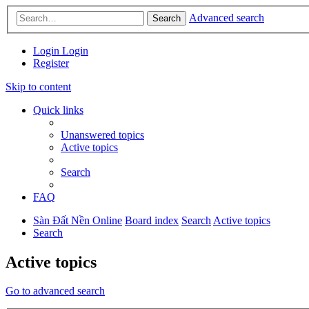
Advanced search
Search
Login
Login
Register
Skip to content
Quick links
Unanswered topics
Active topics
Search
FAQ
Sàn Đất Nền Online
Board index
Search
Active topics
Search
Active topics
Go to advanced search