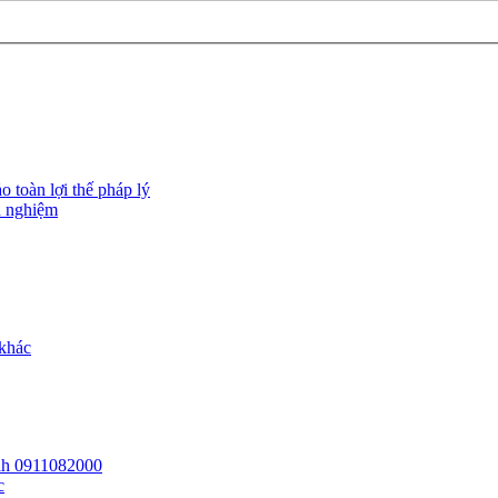
 toàn lợi thế pháp lý
h nghiệm
 khác
 lh 0911082000
c