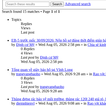
Advanced search
Search
Search found 15 matches • Page
1
of
1
Topics
Replies
Views
Last post
EB-5 trước mốc 30/09/2026: Nộp hồ sơ đúng thời điểm giúp bảo
by
Định cư Mỹ
»
Wed Aug 05, 2026 2:58 pm
» in
Chia sẻ kin
0
Replies
4
Views
Last post
by
Định cư Mỹ
Wed Aug 05, 2026 2:58 pm
Tổng quan về giày bảo hộ tại Vĩnh Long
by
trangvangbaoho
»
Wed Aug 05, 2026 9:28 am
» in
Rao vặt
0
Replies
3
Views
Last post
by
trangvangbaoho
Wed Aug 05, 2026 9:28 am
Thùng đựng rác bảo vệ môi trường, thùng rác 120l 240 giá rẻ-
by
diemnhienvl
»
Wed Aug 05, 2026 9:08 am
» in
Rao vặt khá