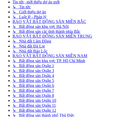
Tin tức, giới thiệu dự án mới
↳ Tin tức
↳ Giới thiệu dự án
↳ Luật lệ - Pháp lý
RAO VẶT BẤT ĐỘNG SẢN MIỀN BẮC
↳ Bất động sản khu vực Hà Nội
↳ Bất động sản các tỉnh thành phía Bắc
RAO VẶT BẤT ĐỘNG SẢN MIỀN TRUNG
↳ Nhà đất Lâm Đồng
↳ Nhà đất Đà Lạt
↳ Nhà đất Bảo Lộc
RAO VẶT BẤT ĐỘNG SẢN MIỀN NAM
↳ Bất động sản khu vực TP. Hồ Chí Minh
↳ Bất động sản Quận 1
↳ Bất động sản Quận 3
↳ Bất động sản Quận 4
↳ Bất động sản Quận 5
↳ Bất động sản Quận 6
↳ Bất động sản Quận 7
↳ Bất động sản Quận 8
↳ Bất động sản Quận 10
↳ Bất động sản Quận 11
↳ Bất động sản Quận 12
↳ Bất động sản thành phố Thủ Đức