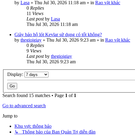
by
Lasa
»
Thu Jul 30, 2026 11:18 am
» in
Rao vặt khác
0
Replies
11
Views
Last post
by
Lasa
Thu Jul 30, 2026 11:18 am
Giày bảo hộ lót Kevlar sử dụng có tốt không?
by
thegioigiay
»
Thu Jul 30, 2026 9:23 am
» in
Rao vặt khác
0
Replies
9
Views
Last post
by
thegioigiay
Thu Jul 30, 2026 9:23 am
Display:
Search found 15 matches • Page
1
of
1
Go to advanced search
Jump to
Khu vực thông báo
↳ Thông báo của Ban Quản Trị diễn đàn