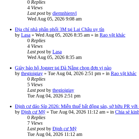
0
Replies
4
Views
Last post
by
diemnhienvl
Wed Aug 05, 2026 9:08 am
Địa chỉ nhà phân phối 3M tại Lai Châu uy tín
by
Lasa
»
Wed Aug 05, 2026 8:35 am
» in
Rao vặt khác
0
Replies
4
Views
Last post
by
Lasa
Wed Aug 05, 2026 8:35 am
Giày bảo hộ Jogger tại Đà Nẵng chọn đơn vị nào
by
thegioigiay
»
Tue Aug 04, 2026 2:51 pm
» in
Rao vặt khác
0
Replies
5
Views
Last post
by
thegioigiay
Tue Aug 04, 2026 2:51 pm
Định cư đảo Síp 2026: Miễn thuế bất động sản, sở hữu PR với c
by
Định cư Mỹ
»
Tue Aug 04, 2026 11:12 am
» in
Chia sẻ kin
0
Replies
7
Views
Last post
by
Định cư Mỹ
Tue Aug 04, 2026 11:12 am