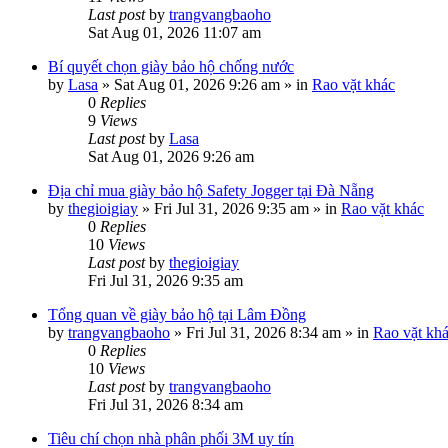
Last post
by
trangvangbaoho
Sat Aug 01, 2026 11:07 am
Bí quyết chọn giày bảo hộ chống nước
by
Lasa
»
Sat Aug 01, 2026 9:26 am
» in
Rao vặt khác
0
Replies
9
Views
Last post
by
Lasa
Sat Aug 01, 2026 9:26 am
Địa chỉ mua giày bảo hộ Safety Jogger tại Đà Nẵng
by
thegioigiay
»
Fri Jul 31, 2026 9:35 am
» in
Rao vặt khác
0
Replies
10
Views
Last post
by
thegioigiay
Fri Jul 31, 2026 9:35 am
Tổng quan về giày bảo hộ tại Lâm Đồng
by
trangvangbaoho
»
Fri Jul 31, 2026 8:34 am
» in
Rao vặt kh
0
Replies
10
Views
Last post
by
trangvangbaoho
Fri Jul 31, 2026 8:34 am
Tiêu chí chọn nhà phân phối 3M uy tín