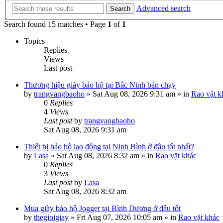
Advanced search
Search
Search found 15 matches • Page
1
of
1
Topics
Replies
Views
Last post
Thương hiệu giày bảo hộ tại Bắc Ninh bán chạy
by
trangvangbaoho
»
Sat Aug 08, 2026 9:31 am
» in
Rao vặt k
0
Replies
4
Views
Last post
by
trangvangbaoho
Sat Aug 08, 2026 9:31 am
Thiết bị bảo hộ lao động tại Ninh Bình ở đâu tốt nhất?
by
Lasa
»
Sat Aug 08, 2026 8:32 am
» in
Rao vặt khác
0
Replies
3
Views
Last post
by
Lasa
Sat Aug 08, 2026 8:32 am
Mua giày bảo hộ Jogger tại Bình Dương ở đâu tốt
by
thegioigiay
»
Fri Aug 07, 2026 10:05 am
» in
Rao vặt khác