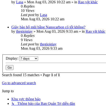
by
Lasa
»
Mon Aug 03, 2026 10:22 am
» in
Rao vặt khác
0
Replies
10
Views
Last post
by
Lasa
Mon Aug 03, 2026 10:22 am
Giày bảo hộ mũi bằng Nanocarbon có tốt không?
by
thegioigiay
»
Mon Aug 03, 2026 9:33 am
» in
Rao vặt khác
0
Replies
9
Views
Last post
by
thegioigiay
Mon Aug 03, 2026 9:33 am
Display:
Search found 15 matches • Page
1
of
1
Go to advanced search
Jump to
Khu vực thông báo
↳ Thông báo của Ban Quản Trị diễn đàn