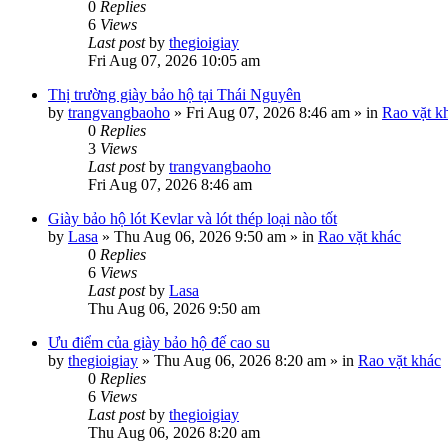
0
Replies
6
Views
Last post
by
thegioigiay
Fri Aug 07, 2026 10:05 am
Thị trường giày bảo hộ tại Thái Nguyên
by
trangvangbaoho
»
Fri Aug 07, 2026 8:46 am
» in
Rao vặt k
0
Replies
3
Views
Last post
by
trangvangbaoho
Fri Aug 07, 2026 8:46 am
Giày bảo hộ lót Kevlar và lót thép loại nào tốt
by
Lasa
»
Thu Aug 06, 2026 9:50 am
» in
Rao vặt khác
0
Replies
6
Views
Last post
by
Lasa
Thu Aug 06, 2026 9:50 am
Ưu điểm của giày bảo hộ đế cao su
by
thegioigiay
»
Thu Aug 06, 2026 8:20 am
» in
Rao vặt khác
0
Replies
6
Views
Last post
by
thegioigiay
Thu Aug 06, 2026 8:20 am