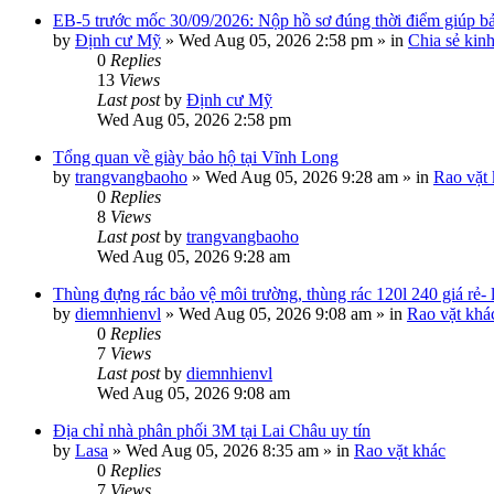
EB-5 trước mốc 30/09/2026: Nộp hồ sơ đúng thời điểm giúp bảo
by
Định cư Mỹ
»
Wed Aug 05, 2026 2:58 pm
» in
Chia sẻ kin
0
Replies
13
Views
Last post
by
Định cư Mỹ
Wed Aug 05, 2026 2:58 pm
Tổng quan về giày bảo hộ tại Vĩnh Long
by
trangvangbaoho
»
Wed Aug 05, 2026 9:28 am
» in
Rao vặt
0
Replies
8
Views
Last post
by
trangvangbaoho
Wed Aug 05, 2026 9:28 am
Thùng đựng rác bảo vệ môi trường, thùng rác 120l 240 giá rẻ-
by
diemnhienvl
»
Wed Aug 05, 2026 9:08 am
» in
Rao vặt khá
0
Replies
7
Views
Last post
by
diemnhienvl
Wed Aug 05, 2026 9:08 am
Địa chỉ nhà phân phối 3M tại Lai Châu uy tín
by
Lasa
»
Wed Aug 05, 2026 8:35 am
» in
Rao vặt khác
0
Replies
7
Views