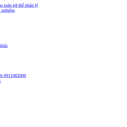
 toàn lợi thế pháp lý
h nghiệm
 khác
 lh 0911082000
c