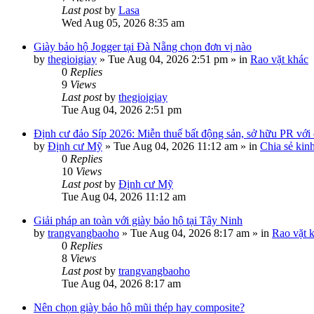
Last post
by
Lasa
Wed Aug 05, 2026 8:35 am
Giày bảo hộ Jogger tại Đà Nẵng chọn đơn vị nào
by
thegioigiay
»
Tue Aug 04, 2026 2:51 pm
» in
Rao vặt khác
0
Replies
9
Views
Last post
by
thegioigiay
Tue Aug 04, 2026 2:51 pm
Định cư đảo Síp 2026: Miễn thuế bất động sản, sở hữu PR với c
by
Định cư Mỹ
»
Tue Aug 04, 2026 11:12 am
» in
Chia sẻ kin
0
Replies
10
Views
Last post
by
Định cư Mỹ
Tue Aug 04, 2026 11:12 am
Giải pháp an toàn với giày bảo hộ tại Tây Ninh
by
trangvangbaoho
»
Tue Aug 04, 2026 8:17 am
» in
Rao vặt 
0
Replies
8
Views
Last post
by
trangvangbaoho
Tue Aug 04, 2026 8:17 am
Nên chọn giày bảo hộ mũi thép hay composite?