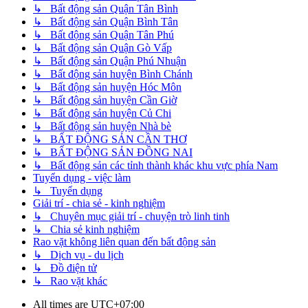
↳ Bất động sản Quận Tân Bình
↳ Bất động sản Quận Bình Tân
↳ Bất động sản Quận Tân Phú
↳ Bất động sản Quận Gò Vấp
↳ Bất động sản Quận Phú Nhuận
↳ Bất động sản huyện Bình Chánh
↳ Bất động sản huyện Hóc Môn
↳ Bất động sản huyện Cần Giờ
↳ Bất động sản huyện Củ Chi
↳ Bất động sản huyện Nhà bè
↳ BẤT ĐỘNG SẢN CẦN THƠ
↳ BẤT ĐỘNG SẢN ĐỒNG NAI
↳ Bất động sản các tỉnh thành khác khu vực phía Nam
Tuyển dụng - việc làm
↳ Tuyển dụng
Giải trí - chia sẻ - kinh nghiệm
↳ Chuyên mục giải trí - chuyện trò linh tinh
↳ Chia sẻ kinh nghiệm
Rao vặt không liên quan đến bất động sản
↳ Dịch vụ - du lịch
↳ Đồ điện tử
↳ Rao vặt khác
All times are
UTC+07:00