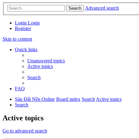
Advanced search
Search
Login
Login
Register
Skip to content
Quick links
Unanswered topics
Active topics
Search
FAQ
Sàn Đất Nền Online
Board index
Search
Active topics
Search
Active topics
Go to advanced search