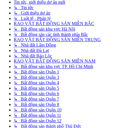
Tin tức, giới thiệu dự án mới
↳ Tin tức
↳ Giới thiệu dự án
↳ Luật lệ - Pháp lý
RAO VẶT BẤT ĐỘNG SẢN MIỀN BẮC
↳ Bất động sản khu vực Hà Nội
↳ Bất động sản các tỉnh thành phía Bắc
RAO VẶT BẤT ĐỘNG SẢN MIỀN TRUNG
↳ Nhà đất Lâm Đồng
↳ Nhà đất Đà Lạt
↳ Nhà đất Bảo Lộc
RAO VẶT BẤT ĐỘNG SẢN MIỀN NAM
↳ Bất động sản khu vực TP. Hồ Chí Minh
↳ Bất động sản Quận 1
↳ Bất động sản Quận 3
↳ Bất động sản Quận 4
↳ Bất động sản Quận 5
↳ Bất động sản Quận 6
↳ Bất động sản Quận 7
↳ Bất động sản Quận 8
↳ Bất động sản Quận 10
↳ Bất động sản Quận 11
↳ Bất động sản Quận 12
↳ Bất động sản thành phố Thủ Đức