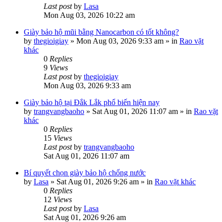
Last post
by
Lasa
Mon Aug 03, 2026 10:22 am
Giày bảo hộ mũi bằng Nanocarbon có tốt không?
by
thegioigiay
»
Mon Aug 03, 2026 9:33 am
» in
Rao vặt
khác
0
Replies
9
Views
Last post
by
thegioigiay
Mon Aug 03, 2026 9:33 am
Giày bảo hộ tại Đắk Lắk phổ biến hiện nay
by
trangvangbaoho
»
Sat Aug 01, 2026 11:07 am
» in
Rao vặt
khác
0
Replies
15
Views
Last post
by
trangvangbaoho
Sat Aug 01, 2026 11:07 am
Bí quyết chọn giày bảo hộ chống nước
by
Lasa
»
Sat Aug 01, 2026 9:26 am
» in
Rao vặt khác
0
Replies
12
Views
Last post
by
Lasa
Sat Aug 01, 2026 9:26 am