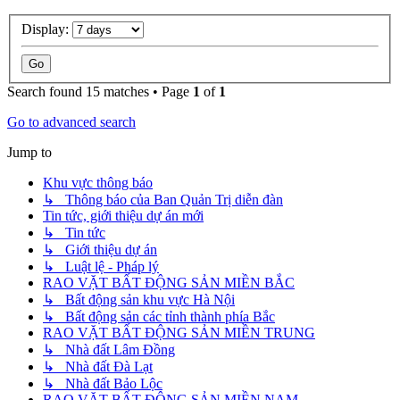
Display:
Search found 15 matches • Page
1
of
1
Go to advanced search
Jump to
Khu vực thông báo
↳ Thông báo của Ban Quản Trị diễn đàn
Tin tức, giới thiệu dự án mới
↳ Tin tức
↳ Giới thiệu dự án
↳ Luật lệ - Pháp lý
RAO VẶT BẤT ĐỘNG SẢN MIỀN BẮC
↳ Bất động sản khu vực Hà Nội
↳ Bất động sản các tỉnh thành phía Bắc
RAO VẶT BẤT ĐỘNG SẢN MIỀN TRUNG
↳ Nhà đất Lâm Đồng
↳ Nhà đất Đà Lạt
↳ Nhà đất Bảo Lộc
RAO VẶT BẤT ĐỘNG SẢN MIỀN NAM