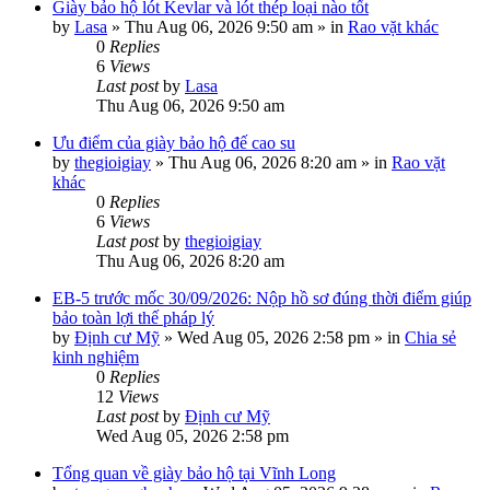
Giày bảo hộ lót Kevlar và lót thép loại nào tốt
by
Lasa
»
Thu Aug 06, 2026 9:50 am
» in
Rao vặt khác
0
Replies
6
Views
Last post
by
Lasa
Thu Aug 06, 2026 9:50 am
Ưu điểm của giày bảo hộ đế cao su
by
thegioigiay
»
Thu Aug 06, 2026 8:20 am
» in
Rao vặt
khác
0
Replies
6
Views
Last post
by
thegioigiay
Thu Aug 06, 2026 8:20 am
EB-5 trước mốc 30/09/2026: Nộp hồ sơ đúng thời điểm giúp
bảo toàn lợi thế pháp lý
by
Định cư Mỹ
»
Wed Aug 05, 2026 2:58 pm
» in
Chia sẻ
kinh nghiệm
0
Replies
12
Views
Last post
by
Định cư Mỹ
Wed Aug 05, 2026 2:58 pm
Tổng quan về giày bảo hộ tại Vĩnh Long