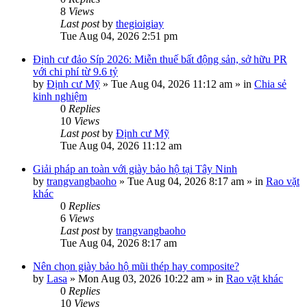
8
Views
Last post
by
thegioigiay
Tue Aug 04, 2026 2:51 pm
Định cư đảo Síp 2026: Miễn thuế bất động sản, sở hữu PR
với chi phí từ 9.6 tỷ
by
Định cư Mỹ
»
Tue Aug 04, 2026 11:12 am
» in
Chia sẻ
kinh nghiệm
0
Replies
10
Views
Last post
by
Định cư Mỹ
Tue Aug 04, 2026 11:12 am
Giải pháp an toàn với giày bảo hộ tại Tây Ninh
by
trangvangbaoho
»
Tue Aug 04, 2026 8:17 am
» in
Rao vặt
khác
0
Replies
6
Views
Last post
by
trangvangbaoho
Tue Aug 04, 2026 8:17 am
Nên chọn giày bảo hộ mũi thép hay composite?
by
Lasa
»
Mon Aug 03, 2026 10:22 am
» in
Rao vặt khác
0
Replies
10
Views