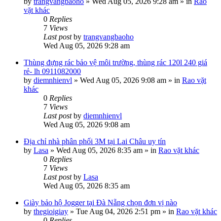
by
trangvangbaoho
»
Wed Aug 05, 2026 9:28 am
» in
Rao
vặt khác
0
Replies
7
Views
Last post
by
trangvangbaoho
Wed Aug 05, 2026 9:28 am
Thùng đựng rác bảo vệ môi trường, thùng rác 120l 240 giá
rẻ- lh 0911082000
by
diemnhienvl
»
Wed Aug 05, 2026 9:08 am
» in
Rao vặt
khác
0
Replies
7
Views
Last post
by
diemnhienvl
Wed Aug 05, 2026 9:08 am
Địa chỉ nhà phân phối 3M tại Lai Châu uy tín
by
Lasa
»
Wed Aug 05, 2026 8:35 am
» in
Rao vặt khác
0
Replies
7
Views
Last post
by
Lasa
Wed Aug 05, 2026 8:35 am
Giày bảo hộ Jogger tại Đà Nẵng chọn đơn vị nào
by
thegioigiay
»
Tue Aug 04, 2026 2:51 pm
» in
Rao vặt khác
0
Replies