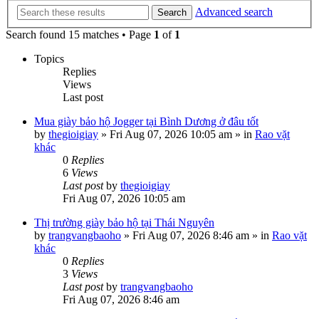
Advanced search
Search
Search found 15 matches • Page
1
of
1
Topics
Replies
Views
Last post
Mua giày bảo hộ Jogger tại Bình Dương ở đâu tốt
by
thegioigiay
»
Fri Aug 07, 2026 10:05 am
» in
Rao vặt
khác
0
Replies
6
Views
Last post
by
thegioigiay
Fri Aug 07, 2026 10:05 am
Thị trường giày bảo hộ tại Thái Nguyên
by
trangvangbaoho
»
Fri Aug 07, 2026 8:46 am
» in
Rao vặt
khác
0
Replies
3
Views
Last post
by
trangvangbaoho
Fri Aug 07, 2026 8:46 am