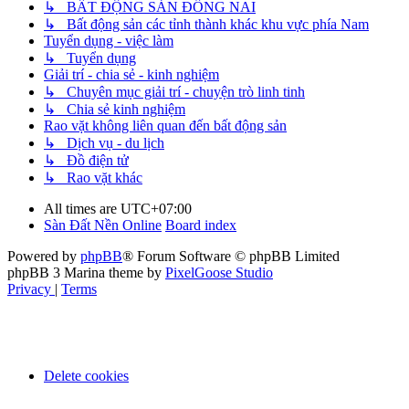
↳ BẤT ĐỘNG SẢN ĐỒNG NAI
↳ Bất động sản các tỉnh thành khác khu vực phía Nam
Tuyển dụng - việc làm
↳ Tuyển dụng
Giải trí - chia sẻ - kinh nghiệm
↳ Chuyên mục giải trí - chuyện trò linh tinh
↳ Chia sẻ kinh nghiệm
Rao vặt không liên quan đến bất động sản
↳ Dịch vụ - du lịch
↳ Đồ điện tử
↳ Rao vặt khác
All times are
UTC+07:00
Sàn Đất Nền Online
Board index
Powered by
phpBB
® Forum Software © phpBB Limited
phpBB 3 Marina theme by
PixelGoose Studio
Privacy
|
Terms
Delete cookies