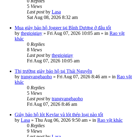
0
Replies
5
Views
Last post
by
Lasa
Sat Aug 08, 2026 8:32 am
Mua giày bảo hộ Jogger tại Bình Dương ở đâu tốt
by
thegioigiay
»
Fri Aug 07, 2026 10:05 am
» in
Rao vặt
khác
0
Replies
8
Views
Last post
by
thegioigiay
Fri Aug 07, 2026 10:05 am
Thị trường giày bảo hộ tại Thái Nguyên
by
trangvangbaoho
»
Fri Aug 07, 2026 8:46 am
» in
Rao vặt
khác
0
Replies
5
Views
Last post
by
trangvangbaoho
Fri Aug 07, 2026 8:46 am
Giày bảo hộ lót Kevlar và lót thép loại nào tốt
by
Lasa
»
Thu Aug 06, 2026 9:50 am
» in
Rao vặt khác
0
Replies
9
Views
Last post
by
Lasa