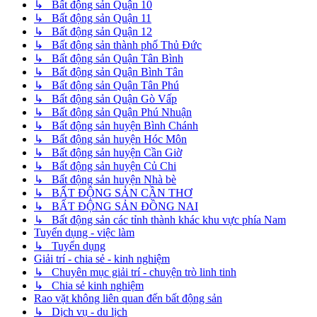
↳ Bất động sản Quận 10
↳ Bất động sản Quận 11
↳ Bất động sản Quận 12
↳ Bất động sản thành phố Thủ Đức
↳ Bất động sản Quận Tân Bình
↳ Bất động sản Quận Bình Tân
↳ Bất động sản Quận Tân Phú
↳ Bất động sản Quận Gò Vấp
↳ Bất động sản Quận Phú Nhuận
↳ Bất động sản huyện Bình Chánh
↳ Bất động sản huyện Hóc Môn
↳ Bất động sản huyện Cần Giờ
↳ Bất động sản huyện Củ Chi
↳ Bất động sản huyện Nhà bè
↳ BẤT ĐỘNG SẢN CẦN THƠ
↳ BẤT ĐỘNG SẢN ĐỒNG NAI
↳ Bất động sản các tỉnh thành khác khu vực phía Nam
Tuyển dụng - việc làm
↳ Tuyển dụng
Giải trí - chia sẻ - kinh nghiệm
↳ Chuyên mục giải trí - chuyện trò linh tinh
↳ Chia sẻ kinh nghiệm
Rao vặt không liên quan đến bất động sản
↳ Dịch vụ - du lịch