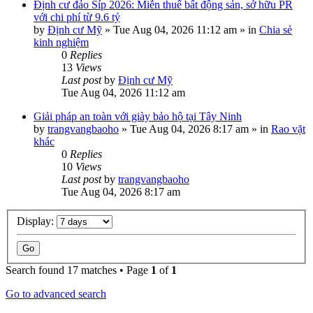
Định cư đảo Síp 2026: Miễn thuế bất động sản, sở hữu PR
với chi phí từ 9.6 tỷ
by
Định cư Mỹ
»
Tue Aug 04, 2026 11:12 am
» in
Chia sẻ
kinh nghiệm
0
Replies
13
Views
Last post
by
Định cư Mỹ
Tue Aug 04, 2026 11:12 am
Giải pháp an toàn với giày bảo hộ tại Tây Ninh
by
trangvangbaoho
»
Tue Aug 04, 2026 8:17 am
» in
Rao vặt
khác
0
Replies
10
Views
Last post
by
trangvangbaoho
Tue Aug 04, 2026 8:17 am
Display:
Search found 17 matches • Page
1
of
1
Go to advanced search