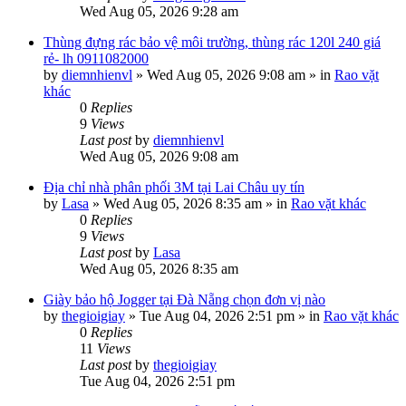
Wed Aug 05, 2026 9:28 am
Thùng đựng rác bảo vệ môi trường, thùng rác 120l 240 giá
rẻ- lh 0911082000
by
diemnhienvl
»
Wed Aug 05, 2026 9:08 am
» in
Rao vặt
khác
0
Replies
9
Views
Last post
by
diemnhienvl
Wed Aug 05, 2026 9:08 am
Địa chỉ nhà phân phối 3M tại Lai Châu uy tín
by
Lasa
»
Wed Aug 05, 2026 8:35 am
» in
Rao vặt khác
0
Replies
9
Views
Last post
by
Lasa
Wed Aug 05, 2026 8:35 am
Giày bảo hộ Jogger tại Đà Nẵng chọn đơn vị nào
by
thegioigiay
»
Tue Aug 04, 2026 2:51 pm
» in
Rao vặt khác
0
Replies
11
Views
Last post
by
thegioigiay
Tue Aug 04, 2026 2:51 pm