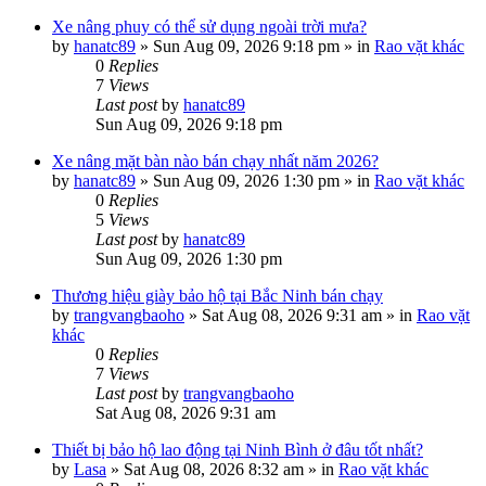
Xe nâng phuy có thể sử dụng ngoài trời mưa?
by
hanatc89
»
Sun Aug 09, 2026 9:18 pm
» in
Rao vặt khác
0
Replies
7
Views
Last post
by
hanatc89
Sun Aug 09, 2026 9:18 pm
Xe nâng mặt bàn nào bán chạy nhất năm 2026?
by
hanatc89
»
Sun Aug 09, 2026 1:30 pm
» in
Rao vặt khác
0
Replies
5
Views
Last post
by
hanatc89
Sun Aug 09, 2026 1:30 pm
Thương hiệu giày bảo hộ tại Bắc Ninh bán chạy
by
trangvangbaoho
»
Sat Aug 08, 2026 9:31 am
» in
Rao vặt
khác
0
Replies
7
Views
Last post
by
trangvangbaoho
Sat Aug 08, 2026 9:31 am
Thiết bị bảo hộ lao động tại Ninh Bình ở đâu tốt nhất?
by
Lasa
»
Sat Aug 08, 2026 8:32 am
» in
Rao vặt khác