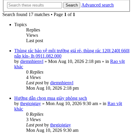
Advanced search
Search
Search found 17 matches • Page
1
of
1
Topics
Replies
Views
Last post
Thùng rác bảo vệ môi trường giá rẻ- thùng rác 120l 240l 660l
nắp kín- lh 0911.082.000
by
diemnhienvl
»
Mon Aug 10, 2026 2:18 pm
» in
Rao vặt
khác
0
Replies
4
Views
Last post
by
diemnhienvl
Mon Aug 10, 2026 2:18 pm
Hướng dẫn chọn mua giày phòng sạch
by
thegioigiay
»
Mon Aug 10, 2026 9:30 am
» in
Rao vặt
khác
0
Replies
3
Views
Last post
by
thegioigiay
Mon Aug 10, 2026 9:30 am