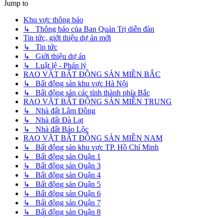
Jump to
Khu vực thông báo
↳ Thông báo của Ban Quản Trị diễn đàn
Tin tức, giới thiệu dự án mới
↳ Tin tức
↳ Giới thiệu dự án
↳ Luật lệ - Pháp lý
RAO VẶT BẤT ĐỘNG SẢN MIỀN BẮC
↳ Bất động sản khu vực Hà Nội
↳ Bất động sản các tỉnh thành phía Bắc
RAO VẶT BẤT ĐỘNG SẢN MIỀN TRUNG
↳ Nhà đất Lâm Đồng
↳ Nhà đất Đà Lạt
↳ Nhà đất Bảo Lộc
RAO VẶT BẤT ĐỘNG SẢN MIỀN NAM
↳ Bất động sản khu vực TP. Hồ Chí Minh
↳ Bất động sản Quận 1
↳ Bất động sản Quận 3
↳ Bất động sản Quận 4
↳ Bất động sản Quận 5
↳ Bất động sản Quận 6
↳ Bất động sản Quận 7
↳ Bất động sản Quận 8