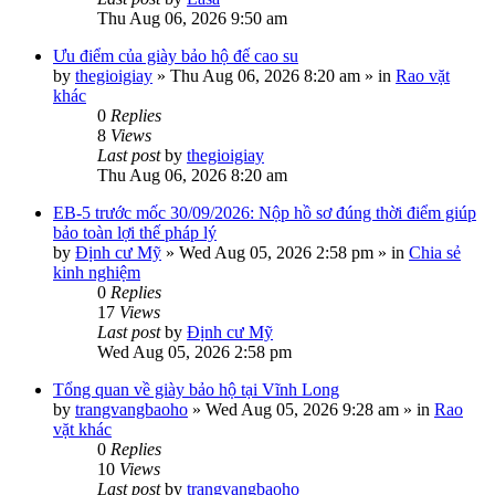
Thu Aug 06, 2026 9:50 am
Ưu điểm của giày bảo hộ đế cao su
by
thegioigiay
»
Thu Aug 06, 2026 8:20 am
» in
Rao vặt
khác
0
Replies
8
Views
Last post
by
thegioigiay
Thu Aug 06, 2026 8:20 am
EB-5 trước mốc 30/09/2026: Nộp hồ sơ đúng thời điểm giúp
bảo toàn lợi thế pháp lý
by
Định cư Mỹ
»
Wed Aug 05, 2026 2:58 pm
» in
Chia sẻ
kinh nghiệm
0
Replies
17
Views
Last post
by
Định cư Mỹ
Wed Aug 05, 2026 2:58 pm
Tổng quan về giày bảo hộ tại Vĩnh Long
by
trangvangbaoho
»
Wed Aug 05, 2026 9:28 am
» in
Rao
vặt khác
0
Replies
10
Views
Last post
by
trangvangbaoho