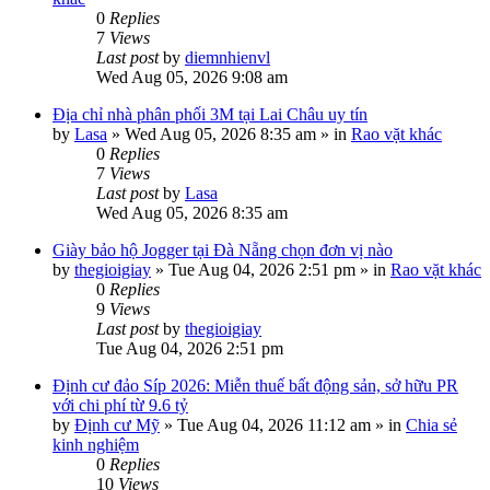
0
Replies
7
Views
Last post
by
diemnhienvl
Wed Aug 05, 2026 9:08 am
Địa chỉ nhà phân phối 3M tại Lai Châu uy tín
by
Lasa
»
Wed Aug 05, 2026 8:35 am
» in
Rao vặt khác
0
Replies
7
Views
Last post
by
Lasa
Wed Aug 05, 2026 8:35 am
Giày bảo hộ Jogger tại Đà Nẵng chọn đơn vị nào
by
thegioigiay
»
Tue Aug 04, 2026 2:51 pm
» in
Rao vặt khác
0
Replies
9
Views
Last post
by
thegioigiay
Tue Aug 04, 2026 2:51 pm
Định cư đảo Síp 2026: Miễn thuế bất động sản, sở hữu PR
với chi phí từ 9.6 tỷ
by
Định cư Mỹ
»
Tue Aug 04, 2026 11:12 am
» in
Chia sẻ
kinh nghiệm
0
Replies
10
Views