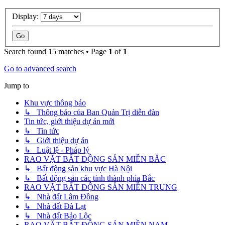
Display:
Search found 15 matches • Page
1
of
1
Go to advanced search
Jump to
Khu vực thông báo
↳ Thông báo của Ban Quản Trị diễn đàn
Tin tức, giới thiệu dự án mới
↳ Tin tức
↳ Giới thiệu dự án
↳ Luật lệ - Pháp lý
RAO VẶT BẤT ĐỘNG SẢN MIỀN BẮC
↳ Bất động sản khu vực Hà Nội
↳ Bất động sản các tỉnh thành phía Bắc
RAO VẶT BẤT ĐỘNG SẢN MIỀN TRUNG
↳ Nhà đất Lâm Đồng
↳ Nhà đất Đà Lạt
↳ Nhà đất Bảo Lộc
RAO VẶT BẤT ĐỘNG SẢN MIỀN NAM