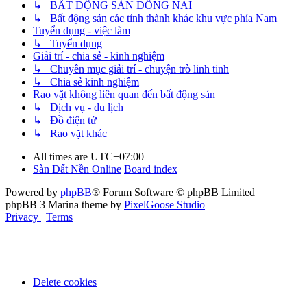
↳ BẤT ĐỘNG SẢN ĐỒNG NAI
↳ Bất động sản các tỉnh thành khác khu vực phía Nam
Tuyển dụng - việc làm
↳ Tuyển dụng
Giải trí - chia sẻ - kinh nghiệm
↳ Chuyên mục giải trí - chuyện trò linh tinh
↳ Chia sẻ kinh nghiệm
Rao vặt không liên quan đến bất động sản
↳ Dịch vụ - du lịch
↳ Đồ điện tử
↳ Rao vặt khác
All times are
UTC+07:00
Sàn Đất Nền Online
Board index
Powered by
phpBB
® Forum Software © phpBB Limited
phpBB 3 Marina theme by
PixelGoose Studio
Privacy
|
Terms
Delete cookies