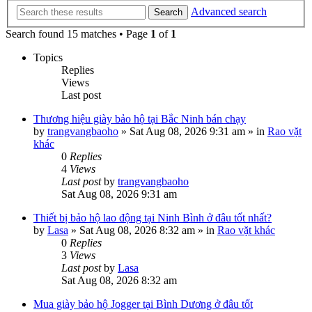
Advanced search
Search
Search found 15 matches • Page
1
of
1
Topics
Replies
Views
Last post
Thương hiệu giày bảo hộ tại Bắc Ninh bán chạy
by
trangvangbaoho
»
Sat Aug 08, 2026 9:31 am
» in
Rao vặt
khác
0
Replies
4
Views
Last post
by
trangvangbaoho
Sat Aug 08, 2026 9:31 am
Thiết bị bảo hộ lao động tại Ninh Bình ở đâu tốt nhất?
by
Lasa
»
Sat Aug 08, 2026 8:32 am
» in
Rao vặt khác
0
Replies
3
Views
Last post
by
Lasa
Sat Aug 08, 2026 8:32 am
Mua giày bảo hộ Jogger tại Bình Dương ở đâu tốt