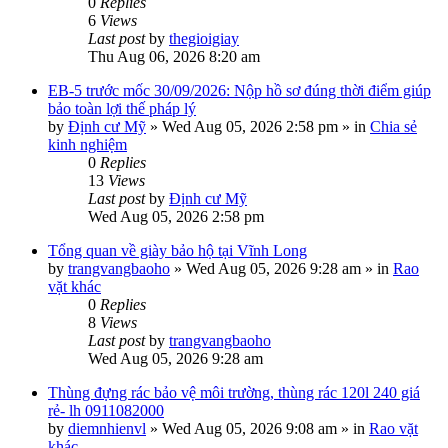
0
Replies
6
Views
Last post
by
thegioigiay
Thu Aug 06, 2026 8:20 am
EB-5 trước mốc 30/09/2026: Nộp hồ sơ đúng thời điểm giúp
bảo toàn lợi thế pháp lý
by
Định cư Mỹ
»
Wed Aug 05, 2026 2:58 pm
» in
Chia sẻ
kinh nghiệm
0
Replies
13
Views
Last post
by
Định cư Mỹ
Wed Aug 05, 2026 2:58 pm
Tổng quan về giày bảo hộ tại Vĩnh Long
by
trangvangbaoho
»
Wed Aug 05, 2026 9:28 am
» in
Rao
vặt khác
0
Replies
8
Views
Last post
by
trangvangbaoho
Wed Aug 05, 2026 9:28 am
Thùng đựng rác bảo vệ môi trường, thùng rác 120l 240 giá
rẻ- lh 0911082000
by
diemnhienvl
»
Wed Aug 05, 2026 9:08 am
» in
Rao vặt
khác