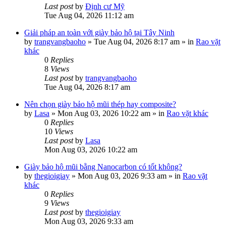
Last post
by
Định cư Mỹ
Tue Aug 04, 2026 11:12 am
Giải pháp an toàn với giày bảo hộ tại Tây Ninh
by
trangvangbaoho
»
Tue Aug 04, 2026 8:17 am
» in
Rao vặt
khác
0
Replies
8
Views
Last post
by
trangvangbaoho
Tue Aug 04, 2026 8:17 am
Nên chọn giày bảo hộ mũi thép hay composite?
by
Lasa
»
Mon Aug 03, 2026 10:22 am
» in
Rao vặt khác
0
Replies
10
Views
Last post
by
Lasa
Mon Aug 03, 2026 10:22 am
Giày bảo hộ mũi bằng Nanocarbon có tốt không?
by
thegioigiay
»
Mon Aug 03, 2026 9:33 am
» in
Rao vặt
khác
0
Replies
9
Views
Last post
by
thegioigiay
Mon Aug 03, 2026 9:33 am