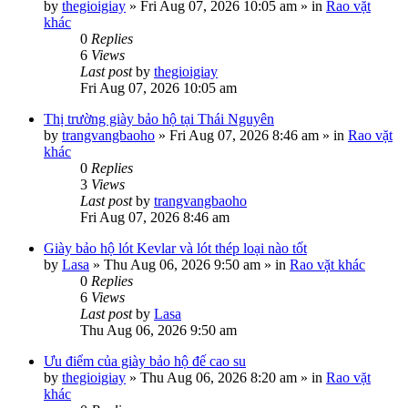
by
thegioigiay
»
Fri Aug 07, 2026 10:05 am
» in
Rao vặt
khác
0
Replies
6
Views
Last post
by
thegioigiay
Fri Aug 07, 2026 10:05 am
Thị trường giày bảo hộ tại Thái Nguyên
by
trangvangbaoho
»
Fri Aug 07, 2026 8:46 am
» in
Rao vặt
khác
0
Replies
3
Views
Last post
by
trangvangbaoho
Fri Aug 07, 2026 8:46 am
Giày bảo hộ lót Kevlar và lót thép loại nào tốt
by
Lasa
»
Thu Aug 06, 2026 9:50 am
» in
Rao vặt khác
0
Replies
6
Views
Last post
by
Lasa
Thu Aug 06, 2026 9:50 am
Ưu điểm của giày bảo hộ đế cao su
by
thegioigiay
»
Thu Aug 06, 2026 8:20 am
» in
Rao vặt
khác