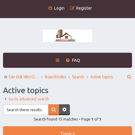
Login
Register
FAQ
S
Sàn Đất Nền Online
Board index
Search
Active topics
e
Active topics
a
Go to advanced search
r
c
Search found 15 matches • Page
1
of
1
h
Topics