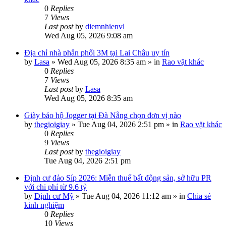
0
Replies
7
Views
Last post
by
diemnhienvl
Wed Aug 05, 2026 9:08 am
Địa chỉ nhà phân phối 3M tại Lai Châu uy tín
by
Lasa
»
Wed Aug 05, 2026 8:35 am
» in
Rao vặt khác
0
Replies
7
Views
Last post
by
Lasa
Wed Aug 05, 2026 8:35 am
Giày bảo hộ Jogger tại Đà Nẵng chọn đơn vị nào
by
thegioigiay
»
Tue Aug 04, 2026 2:51 pm
» in
Rao vặt khác
0
Replies
9
Views
Last post
by
thegioigiay
Tue Aug 04, 2026 2:51 pm
Định cư đảo Síp 2026: Miễn thuế bất động sản, sở hữu PR
với chi phí từ 9.6 tỷ
by
Định cư Mỹ
»
Tue Aug 04, 2026 11:12 am
» in
Chia sẻ
kinh nghiệm
0
Replies
10
Views