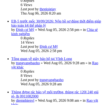
0
Replies
6
Views
Last post
by
thegioigiay
Thu Aug 06, 2026 8:20 am
EB-5 trước mốc 30/09/2026: Nộp hồ sơ đúng thời điểm giúp
bảo toàn lợi thế pháp lý
by
Định cư Mỹ
»
Wed Aug 05, 2026 2:58 pm
» in
Chia sẻ
kinh nghiệm
0
Replies
14
Views
Last post
by
Định cư Mỹ
Wed Aug 05, 2026 2:58 pm
Tổng quan về giày bảo hộ tại Vĩnh Long
by
trangvangbaoho
»
Wed Aug 05, 2026 9:28 am
» in
Rao
vặt khác
0
Replies
8
Views
Last post
by
trangvangbaoho
Wed Aug 05, 2026 9:28 am
Thùng đựng rác bảo vệ môi trường, thùng rác 120l 240 giá
rẻ- lh 0911082000
by
diemnhienvl
»
Wed Aug 05, 2026 9:08 am
» in
Rao vặt
khác