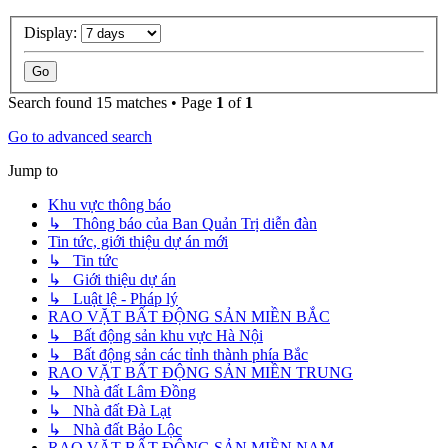
Display:
Search found 15 matches • Page
1
of
1
Go to advanced search
Jump to
Khu vực thông báo
↳ Thông báo của Ban Quản Trị diễn đàn
Tin tức, giới thiệu dự án mới
↳ Tin tức
↳ Giới thiệu dự án
↳ Luật lệ - Pháp lý
RAO VẶT BẤT ĐỘNG SẢN MIỀN BẮC
↳ Bất động sản khu vực Hà Nội
↳ Bất động sản các tỉnh thành phía Bắc
RAO VẶT BẤT ĐỘNG SẢN MIỀN TRUNG
↳ Nhà đất Lâm Đồng
↳ Nhà đất Đà Lạt
↳ Nhà đất Bảo Lộc
RAO VẶT BẤT ĐỘNG SẢN MIỀN NAM