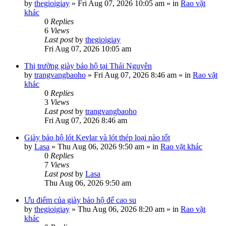
by
thegioigiay
»
Fri Aug 07, 2026 10:05 am
» in
Rao vặt
khác
0
Replies
6
Views
Last post
by
thegioigiay
Fri Aug 07, 2026 10:05 am
Thị trường giày bảo hộ tại Thái Nguyên
by
trangvangbaoho
»
Fri Aug 07, 2026 8:46 am
» in
Rao vặt
khác
0
Replies
3
Views
Last post
by
trangvangbaoho
Fri Aug 07, 2026 8:46 am
Giày bảo hộ lót Kevlar và lót thép loại nào tốt
by
Lasa
»
Thu Aug 06, 2026 9:50 am
» in
Rao vặt khác
0
Replies
7
Views
Last post
by
Lasa
Thu Aug 06, 2026 9:50 am
Ưu điểm của giày bảo hộ đế cao su
by
thegioigiay
»
Thu Aug 06, 2026 8:20 am
» in
Rao vặt
khác