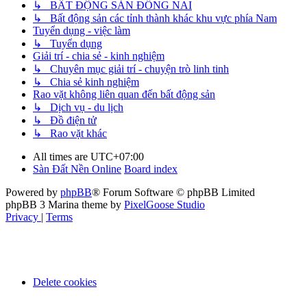
↳ BẤT ĐỘNG SẢN ĐỒNG NAI
↳ Bất động sản các tỉnh thành khác khu vực phía Nam
Tuyển dụng - việc làm
↳ Tuyển dụng
Giải trí - chia sẻ - kinh nghiệm
↳ Chuyên mục giải trí - chuyện trò linh tinh
↳ Chia sẻ kinh nghiệm
Rao vặt không liên quan đến bất động sản
↳ Dịch vụ - du lịch
↳ Đồ điện tử
↳ Rao vặt khác
All times are
UTC+07:00
Sàn Đất Nền Online
Board index
Powered by
phpBB
® Forum Software © phpBB Limited
phpBB 3 Marina theme by
PixelGoose Studio
Privacy
|
Terms
Delete cookies