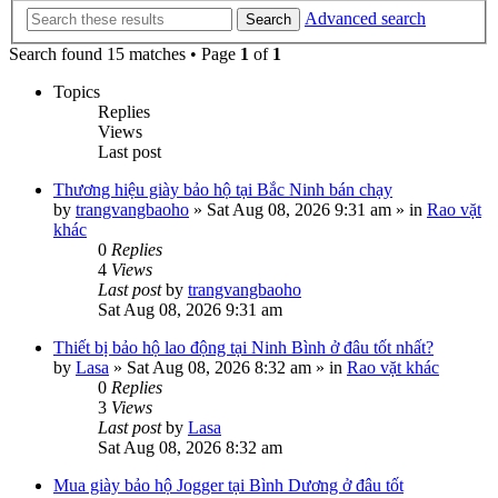
Advanced search
Search
Search found 15 matches • Page
1
of
1
Topics
Replies
Views
Last post
Thương hiệu giày bảo hộ tại Bắc Ninh bán chạy
by
trangvangbaoho
»
Sat Aug 08, 2026 9:31 am
» in
Rao vặt
khác
0
Replies
4
Views
Last post
by
trangvangbaoho
Sat Aug 08, 2026 9:31 am
Thiết bị bảo hộ lao động tại Ninh Bình ở đâu tốt nhất?
by
Lasa
»
Sat Aug 08, 2026 8:32 am
» in
Rao vặt khác
0
Replies
3
Views
Last post
by
Lasa
Sat Aug 08, 2026 8:32 am
Mua giày bảo hộ Jogger tại Bình Dương ở đâu tốt