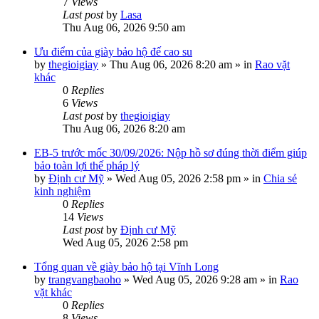
7
Views
Last post
by
Lasa
Thu Aug 06, 2026 9:50 am
Ưu điểm của giày bảo hộ đế cao su
by
thegioigiay
»
Thu Aug 06, 2026 8:20 am
» in
Rao vặt
khác
0
Replies
6
Views
Last post
by
thegioigiay
Thu Aug 06, 2026 8:20 am
EB-5 trước mốc 30/09/2026: Nộp hồ sơ đúng thời điểm giúp
bảo toàn lợi thế pháp lý
by
Định cư Mỹ
»
Wed Aug 05, 2026 2:58 pm
» in
Chia sẻ
kinh nghiệm
0
Replies
14
Views
Last post
by
Định cư Mỹ
Wed Aug 05, 2026 2:58 pm
Tổng quan về giày bảo hộ tại Vĩnh Long
by
trangvangbaoho
»
Wed Aug 05, 2026 9:28 am
» in
Rao
vặt khác
0
Replies
8
Views