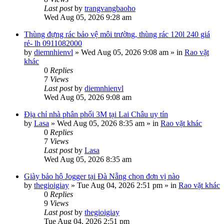
Last post
by
trangvangbaoho
Wed Aug 05, 2026 9:28 am
Thùng đựng rác bảo vệ môi trường, thùng rác 120l 240 giá
rẻ- lh 0911082000
by
diemnhienvl
»
Wed Aug 05, 2026 9:08 am
» in
Rao vặt
khác
0
Replies
7
Views
Last post
by
diemnhienvl
Wed Aug 05, 2026 9:08 am
Địa chỉ nhà phân phối 3M tại Lai Châu uy tín
by
Lasa
»
Wed Aug 05, 2026 8:35 am
» in
Rao vặt khác
0
Replies
7
Views
Last post
by
Lasa
Wed Aug 05, 2026 8:35 am
Giày bảo hộ Jogger tại Đà Nẵng chọn đơn vị nào
by
thegioigiay
»
Tue Aug 04, 2026 2:51 pm
» in
Rao vặt khác
0
Replies
9
Views
Last post
by
thegioigiay
Tue Aug 04, 2026 2:51 pm