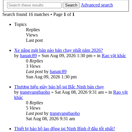
Advanced search
Search
Search found 16 matches • Page
1
of
1
Topics
Replies
Views
Last post
Xe nâng mặt bàn nào bán chạy nhất năm 2026?
by
hanatc89
»
Sun Aug 09, 2026 1:30 pm
» in
Rao vặt khác
0
Replies
3
Views
Last post
by
hanatc89
Sun Aug 09, 2026 1:30 pm
Thương hiệu giày bảo hộ tại Bắc Ninh bán chạy
by
trangvangbaoho
»
Sat Aug 08, 2026 9:31 am
» in
Rao vặt
khác
0
Replies
5
Views
Last post
by
trangvangbaoho
Sat Aug 08, 2026 9:31 am
Thiết bị bảo hộ lao động tại Ninh Bình ở đâu tốt nhất?