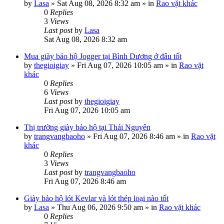
by
Lasa
»
Sat Aug 08, 2026 8:32 am
» in
Rao vặt khác
0
Replies
3
Views
Last post
by
Lasa
Sat Aug 08, 2026 8:32 am
Mua giày bảo hộ Jogger tại Bình Dương ở đâu tốt
by
thegioigiay
»
Fri Aug 07, 2026 10:05 am
» in
Rao vặt
khác
0
Replies
6
Views
Last post
by
thegioigiay
Fri Aug 07, 2026 10:05 am
Thị trường giày bảo hộ tại Thái Nguyên
by
trangvangbaoho
»
Fri Aug 07, 2026 8:46 am
» in
Rao vặt
khác
0
Replies
3
Views
Last post
by
trangvangbaoho
Fri Aug 07, 2026 8:46 am
Giày bảo hộ lót Kevlar và lót thép loại nào tốt
by
Lasa
»
Thu Aug 06, 2026 9:50 am
» in
Rao vặt khác
0
Replies