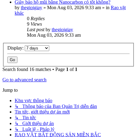
Giày bảo hộ mũi bằng Nanocarbon có tốt không?
by
thegioigiay
»
Mon Aug 03, 2026 9:33 am
» in
Rao vặt
khác
0
Replies
9
Views
Last post
by
thegioigiay
Mon Aug 03, 2026 9:33 am
Display:
Search found 16 matches • Page
1
of
1
Go to advanced search
Jump to
Khu vực thông báo
↳ Thông báo của Ban Quản Trị diễn đàn
Tin tức, giới thiệu dự án mới
↳ Tin tức
↳ Giới thiệu dự án
↳ Luật lệ - Pháp lý
RAO VẶT BẤT ĐỘNG SẢN MIỀN BẮC