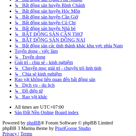
↳ Bất động sản huyện Bình Chánh
↳ Bất động sản huyện Hóc Môn
↳ Bất động sản huyện Cần Giờ
↳ Bất động sản huyện Củ Chi
↳ Bất động sản huyện Nhà bè
↳ BẤT ĐỘNG SẢN CẦN THƠ
↳ BẤT ĐỘNG SẢN ĐỒNG NAI
↳ Bất động sản các tỉnh thành khác khu vực phía Nam
Tuyển dụng - việc làm
↳ Tuyển dụng
Giải trí - chia sẻ - kinh nghiệm
↳ Chuyên mục giải trí - chuyện trò linh tinh
↳ Chia sẻ kinh nghiệm
Rao vặt không liên quan đến bất động sản
↳ Dịch vụ - du lịch
↳ Đồ điện tử
↳ Rao vặt khác
All times are
UTC+07:00
Sàn Đất Nền Online
Board index
Powered by
phpBB
® Forum Software © phpBB Limited
phpBB 3 Marina theme by
PixelGoose Studio
Privacy
|
Terms