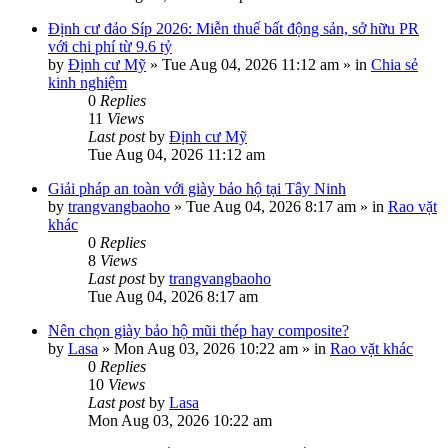
Định cư đảo Síp 2026: Miễn thuế bất động sản, sở hữu PR
với chi phí từ 9.6 tỷ
by
Định cư Mỹ
»
Tue Aug 04, 2026 11:12 am
» in
Chia sẻ
kinh nghiệm
0
Replies
11
Views
Last post
by
Định cư Mỹ
Tue Aug 04, 2026 11:12 am
Giải pháp an toàn với giày bảo hộ tại Tây Ninh
by
trangvangbaoho
»
Tue Aug 04, 2026 8:17 am
» in
Rao vặt
khác
0
Replies
8
Views
Last post
by
trangvangbaoho
Tue Aug 04, 2026 8:17 am
Nên chọn giày bảo hộ mũi thép hay composite?
by
Lasa
»
Mon Aug 03, 2026 10:22 am
» in
Rao vặt khác
0
Replies
10
Views
Last post
by
Lasa
Mon Aug 03, 2026 10:22 am