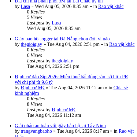
Địa chỉ nhà phân phối 3M tại Lai Châu uy tín
by
Lasa
»
Wed Aug 05, 2026 8:35 am
» in
Rao vặt khác
0
Replies
5
Views
Last post
by
Lasa
Wed Aug 05, 2026 8:35 am
Giày bảo hộ Jogger tại Đà Nẵng chọn đơn vị nào
by
thegioigiay
»
Tue Aug 04, 2026 2:51 pm
» in
Rao vặt khác
0
Replies
6
Views
Last post
by
thegioigiay
Tue Aug 04, 2026 2:51 pm
Định cư đảo Síp 2026: Miễn thuế bất động sản, sở hữu PR
với chi phí từ 9.6 tỷ
by
Định cư Mỹ
»
Tue Aug 04, 2026 11:12 am
» in
Chia sẻ
kinh nghiệm
0
Replies
8
Views
Last post
by
Định cư Mỹ
Tue Aug 04, 2026 11:12 am
Giải pháp an toàn với giày bảo hộ tại Tây Ninh
by
trangvangbaoho
»
Tue Aug 04, 2026 8:17 am
» in
Rao vặt
khác