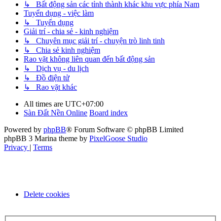
↳ Bất động sản các tỉnh thành khác khu vực phía Nam
Tuyển dụng - việc làm
↳ Tuyển dụng
Giải trí - chia sẻ - kinh nghiệm
↳ Chuyên mục giải trí - chuyện trò linh tinh
↳ Chia sẻ kinh nghiệm
Rao vặt không liên quan đến bất động sản
↳ Dịch vụ - du lịch
↳ Đồ điện tử
↳ Rao vặt khác
All times are
UTC+07:00
Sàn Đất Nền Online
Board index
Powered by
phpBB
® Forum Software © phpBB Limited
phpBB 3 Marina theme by
PixelGoose Studio
Privacy
|
Terms
Delete cookies