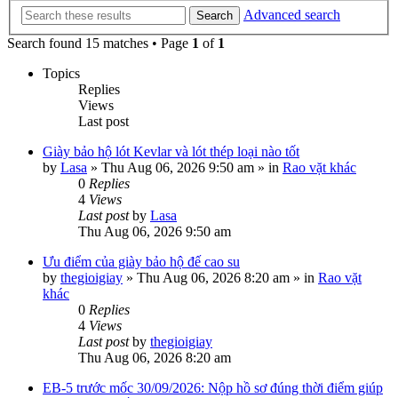
Advanced search
Search
Search found 15 matches • Page
1
of
1
Topics
Replies
Views
Last post
Giày bảo hộ lót Kevlar và lót thép loại nào tốt
by
Lasa
»
Thu Aug 06, 2026 9:50 am
» in
Rao vặt khác
0
Replies
4
Views
Last post
by
Lasa
Thu Aug 06, 2026 9:50 am
Ưu điểm của giày bảo hộ đế cao su
by
thegioigiay
»
Thu Aug 06, 2026 8:20 am
» in
Rao vặt
khác
0
Replies
4
Views
Last post
by
thegioigiay
Thu Aug 06, 2026 8:20 am
EB-5 trước mốc 30/09/2026: Nộp hồ sơ đúng thời điểm giúp