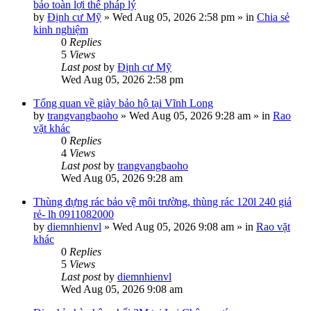
bảo toàn lợi thế pháp lý
by
Định cư Mỹ
»
Wed Aug 05, 2026 2:58 pm
» in
Chia sẻ
kinh nghiệm
0
Replies
5
Views
Last post
by
Định cư Mỹ
Wed Aug 05, 2026 2:58 pm
Tổng quan về giày bảo hộ tại Vĩnh Long
by
trangvangbaoho
»
Wed Aug 05, 2026 9:28 am
» in
Rao
vặt khác
0
Replies
4
Views
Last post
by
trangvangbaoho
Wed Aug 05, 2026 9:28 am
Thùng đựng rác bảo vệ môi trường, thùng rác 120l 240 giá
rẻ- lh 0911082000
by
diemnhienvl
»
Wed Aug 05, 2026 9:08 am
» in
Rao vặt
khác
0
Replies
5
Views
Last post
by
diemnhienvl
Wed Aug 05, 2026 9:08 am