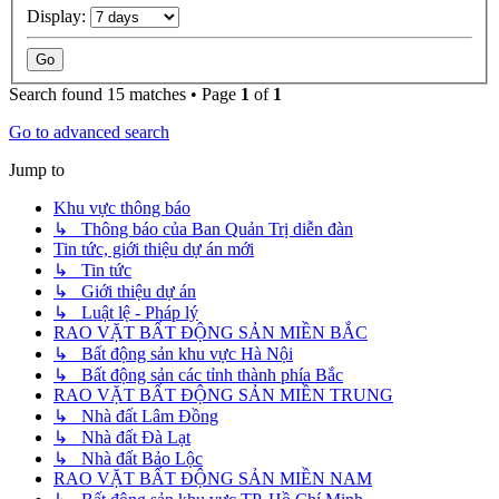
Display:
Search found 15 matches • Page
1
of
1
Go to advanced search
Jump to
Khu vực thông báo
↳ Thông báo của Ban Quản Trị diễn đàn
Tin tức, giới thiệu dự án mới
↳ Tin tức
↳ Giới thiệu dự án
↳ Luật lệ - Pháp lý
RAO VẶT BẤT ĐỘNG SẢN MIỀN BẮC
↳ Bất động sản khu vực Hà Nội
↳ Bất động sản các tỉnh thành phía Bắc
RAO VẶT BẤT ĐỘNG SẢN MIỀN TRUNG
↳ Nhà đất Lâm Đồng
↳ Nhà đất Đà Lạt
↳ Nhà đất Bảo Lộc
RAO VẶT BẤT ĐỘNG SẢN MIỀN NAM