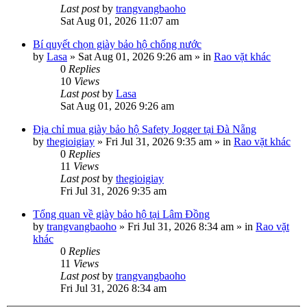
Last post
by
trangvangbaoho
Sat Aug 01, 2026 11:07 am
Bí quyết chọn giày bảo hộ chống nước
by
Lasa
»
Sat Aug 01, 2026 9:26 am
» in
Rao vặt khác
0
Replies
10
Views
Last post
by
Lasa
Sat Aug 01, 2026 9:26 am
Địa chỉ mua giày bảo hộ Safety Jogger tại Đà Nẵng
by
thegioigiay
»
Fri Jul 31, 2026 9:35 am
» in
Rao vặt khác
0
Replies
11
Views
Last post
by
thegioigiay
Fri Jul 31, 2026 9:35 am
Tổng quan về giày bảo hộ tại Lâm Đồng
by
trangvangbaoho
»
Fri Jul 31, 2026 8:34 am
» in
Rao vặt
khác
0
Replies
11
Views
Last post
by
trangvangbaoho
Fri Jul 31, 2026 8:34 am