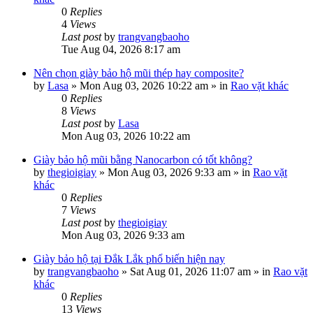
0
Replies
4
Views
Last post
by
trangvangbaoho
Tue Aug 04, 2026 8:17 am
Nên chọn giày bảo hộ mũi thép hay composite?
by
Lasa
»
Mon Aug 03, 2026 10:22 am
» in
Rao vặt khác
0
Replies
8
Views
Last post
by
Lasa
Mon Aug 03, 2026 10:22 am
Giày bảo hộ mũi bằng Nanocarbon có tốt không?
by
thegioigiay
»
Mon Aug 03, 2026 9:33 am
» in
Rao vặt
khác
0
Replies
7
Views
Last post
by
thegioigiay
Mon Aug 03, 2026 9:33 am
Giày bảo hộ tại Đắk Lắk phổ biến hiện nay
by
trangvangbaoho
»
Sat Aug 01, 2026 11:07 am
» in
Rao vặt
khác
0
Replies
13
Views