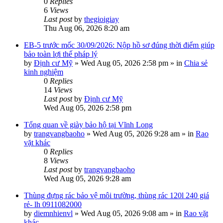
0
Replies
6
Views
Last post
by
thegioigiay
Thu Aug 06, 2026 8:20 am
EB-5 trước mốc 30/09/2026: Nộp hồ sơ đúng thời điểm giúp
bảo toàn lợi thế pháp lý
by
Định cư Mỹ
»
Wed Aug 05, 2026 2:58 pm
» in
Chia sẻ
kinh nghiệm
0
Replies
14
Views
Last post
by
Định cư Mỹ
Wed Aug 05, 2026 2:58 pm
Tổng quan về giày bảo hộ tại Vĩnh Long
by
trangvangbaoho
»
Wed Aug 05, 2026 9:28 am
» in
Rao
vặt khác
0
Replies
8
Views
Last post
by
trangvangbaoho
Wed Aug 05, 2026 9:28 am
Thùng đựng rác bảo vệ môi trường, thùng rác 120l 240 giá
rẻ- lh 0911082000
by
diemnhienvl
»
Wed Aug 05, 2026 9:08 am
» in
Rao vặt
khác