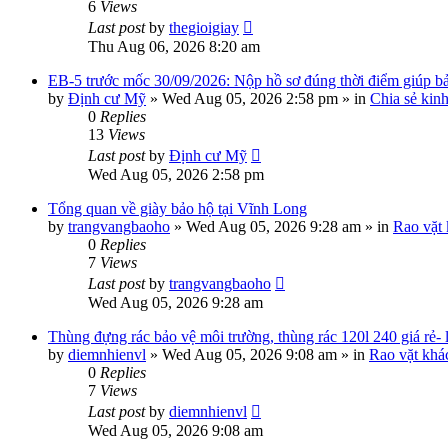
6
Views
Last post
by
thegioigiay
Thu Aug 06, 2026 8:20 am
EB-5 trước mốc 30/09/2026: Nộp hồ sơ đúng thời điểm giúp bảo
by
Định cư Mỹ
»
Wed Aug 05, 2026 2:58 pm
» in
Chia sẻ kin
0
Replies
13
Views
Last post
by
Định cư Mỹ
Wed Aug 05, 2026 2:58 pm
Tổng quan về giày bảo hộ tại Vĩnh Long
by
trangvangbaoho
»
Wed Aug 05, 2026 9:28 am
» in
Rao vặt
0
Replies
7
Views
Last post
by
trangvangbaoho
Wed Aug 05, 2026 9:28 am
Thùng đựng rác bảo vệ môi trường, thùng rác 120l 240 giá rẻ-
by
diemnhienvl
»
Wed Aug 05, 2026 9:08 am
» in
Rao vặt khá
0
Replies
7
Views
Last post
by
diemnhienvl
Wed Aug 05, 2026 9:08 am