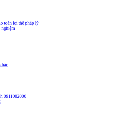
 toàn lợi thế pháp lý
h nghiệm
 khác
 lh 0911082000
c