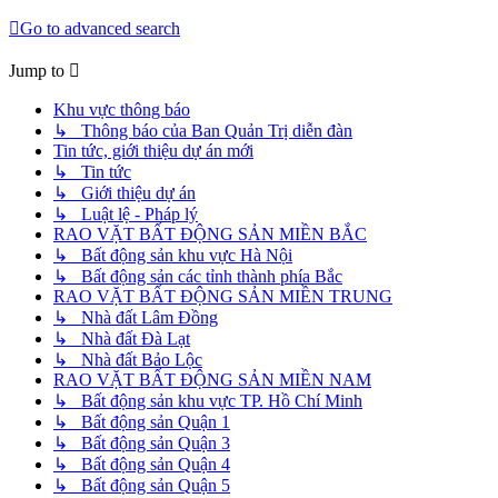
Go to advanced search
Jump to
Khu vực thông báo
↳ Thông báo của Ban Quản Trị diễn đàn
Tin tức, giới thiệu dự án mới
↳ Tin tức
↳ Giới thiệu dự án
↳ Luật lệ - Pháp lý
RAO VẶT BẤT ĐỘNG SẢN MIỀN BẮC
↳ Bất động sản khu vực Hà Nội
↳ Bất động sản các tỉnh thành phía Bắc
RAO VẶT BẤT ĐỘNG SẢN MIỀN TRUNG
↳ Nhà đất Lâm Đồng
↳ Nhà đất Đà Lạt
↳ Nhà đất Bảo Lộc
RAO VẶT BẤT ĐỘNG SẢN MIỀN NAM
↳ Bất động sản khu vực TP. Hồ Chí Minh
↳ Bất động sản Quận 1
↳ Bất động sản Quận 3
↳ Bất động sản Quận 4
↳ Bất động sản Quận 5