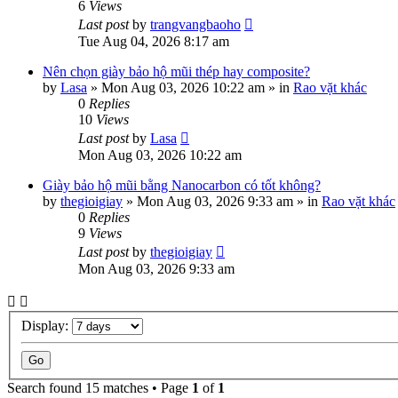
6
Views
Last post
by
trangvangbaoho
Tue Aug 04, 2026 8:17 am
Nên chọn giày bảo hộ mũi thép hay composite?
by
Lasa
»
Mon Aug 03, 2026 10:22 am
» in
Rao vặt khác
0
Replies
10
Views
Last post
by
Lasa
Mon Aug 03, 2026 10:22 am
Giày bảo hộ mũi bằng Nanocarbon có tốt không?
by
thegioigiay
»
Mon Aug 03, 2026 9:33 am
» in
Rao vặt khác
0
Replies
9
Views
Last post
by
thegioigiay
Mon Aug 03, 2026 9:33 am
Display:
Search found 15 matches • Page
1
of
1