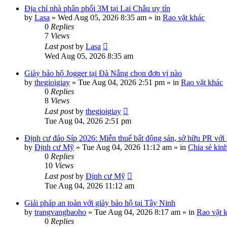
Địa chỉ nhà phân phối 3M tại Lai Châu uy tín
by
Lasa
»
Wed Aug 05, 2026 8:35 am
» in
Rao vặt khác
0
Replies
7
Views
Last post
by
Lasa
Wed Aug 05, 2026 8:35 am
Giày bảo hộ Jogger tại Đà Nẵng chọn đơn vị nào
by
thegioigiay
»
Tue Aug 04, 2026 2:51 pm
» in
Rao vặt khác
0
Replies
8
Views
Last post
by
thegioigiay
Tue Aug 04, 2026 2:51 pm
Định cư đảo Síp 2026: Miễn thuế bất động sản, sở hữu PR với c
by
Định cư Mỹ
»
Tue Aug 04, 2026 11:12 am
» in
Chia sẻ kin
0
Replies
10
Views
Last post
by
Định cư Mỹ
Tue Aug 04, 2026 11:12 am
Giải pháp an toàn với giày bảo hộ tại Tây Ninh
by
trangvangbaoho
»
Tue Aug 04, 2026 8:17 am
» in
Rao vặt 
0
Replies