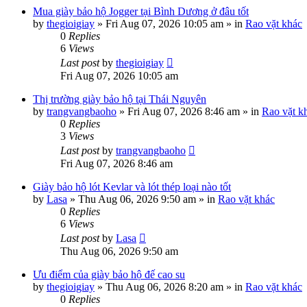
Mua giày bảo hộ Jogger tại Bình Dương ở đâu tốt
by
thegioigiay
»
Fri Aug 07, 2026 10:05 am
» in
Rao vặt khác
0
Replies
6
Views
Last post
by
thegioigiay
Fri Aug 07, 2026 10:05 am
Thị trường giày bảo hộ tại Thái Nguyên
by
trangvangbaoho
»
Fri Aug 07, 2026 8:46 am
» in
Rao vặt k
0
Replies
3
Views
Last post
by
trangvangbaoho
Fri Aug 07, 2026 8:46 am
Giày bảo hộ lót Kevlar và lót thép loại nào tốt
by
Lasa
»
Thu Aug 06, 2026 9:50 am
» in
Rao vặt khác
0
Replies
6
Views
Last post
by
Lasa
Thu Aug 06, 2026 9:50 am
Ưu điểm của giày bảo hộ đế cao su
by
thegioigiay
»
Thu Aug 06, 2026 8:20 am
» in
Rao vặt khác
0
Replies