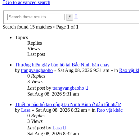
Go to advanced search
Advanced
Search
search
Search found 15 matches • Page
1
of
1
Topics
Replies
Views
Last post
Thương hiệu giày bảo hộ tại Bắc Ninh bán chạy
by
trangvangbaoho
»
Sat Aug 08, 2026 9:31 am
» in
Rao vặt k
0
Replies
3
Views
Last post
by
trangvangbaoho
Sat Aug 08, 2026 9:31 am
Thiết bị bảo hộ lao động tại Ninh Bình ở đâu tốt nhất?
by
Lasa
»
Sat Aug 08, 2026 8:32 am
» in
Rao vặt khác
0
Replies
3
Views
Last post
by
Lasa
Sat Aug 08, 2026 8:32 am