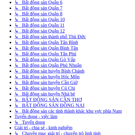
↳ Bất động sản Quận 6
↳ Bất động sản Quận 7
↳ Bất động sản Quận 8
↳ Bất động sản Quận 10
↳ Bất động sản Quận 11
↳ Bất động sản Quận 12
↳ Bất động sản thành phố Thủ Đức
↳ Bất động sản Quận Tân Bình
↳ Bất động sản Quận Bình Tân
↳ Bất động sản Quận Tân Phú
↳ Bất động sản Quận Gò Vấp
↳ Bất động sản Quận Phú Nhuận
↳ Bất động sản huyện Bình Chánh
↳ Bất động sản huyện Hóc Môn
↳ Bất động sản huyện Cần Giờ
↳ Bất động sản huyện Củ Chi
↳ Bất động sản huyện Nhà bè
↳ BẤT ĐỘNG SẢN CẦN THƠ
↳ BẤT ĐỘNG SẢN ĐỒNG NAI
↳ Bất động sản các tỉnh thành khác khu vực phía Nam
Tuyển dụng - việc làm
↳ Tuyển dụng
Giải trí - chia sẻ - kinh nghiệm
↳ Chuyên mục giải trí - chuyện trò linh tinh