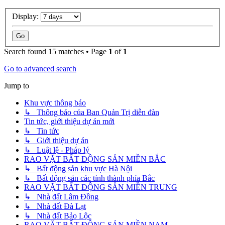
Display:
Search found 15 matches • Page
1
of
1
Go to advanced search
Jump to
Khu vực thông báo
↳ Thông báo của Ban Quản Trị diễn đàn
Tin tức, giới thiệu dự án mới
↳ Tin tức
↳ Giới thiệu dự án
↳ Luật lệ - Pháp lý
RAO VẶT BẤT ĐỘNG SẢN MIỀN BẮC
↳ Bất động sản khu vực Hà Nội
↳ Bất động sản các tỉnh thành phía Bắc
RAO VẶT BẤT ĐỘNG SẢN MIỀN TRUNG
↳ Nhà đất Lâm Đồng
↳ Nhà đất Đà Lạt
↳ Nhà đất Bảo Lộc
RAO VẶT BẤT ĐỘNG SẢN MIỀN NAM