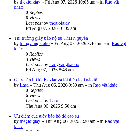
by
thegioigiay
»
Fri Aug 07, 2026 10:05 am
» in
Rao vặt
khác
0
Replies
6
Views
Last post
by
thegioigiay
Fri Aug 07, 2026 10:05 am
Thị trường giày bảo hộ tại Thái Nguyên
by
trangvangbaoho
»
Fri Aug 07, 2026 8:46 am
» in
Rao vặt
khác
0
Replies
3
Views
Last post
by
trangvangbaoho
Fri Aug 07, 2026 8:46 am
Giày bảo hộ lót Kevlar và lót thép loại nào tốt
by
Lasa
»
Thu Aug 06, 2026 9:50 am
» in
Rao vặt khác
0
Replies
6
Views
Last post
by
Lasa
Thu Aug 06, 2026 9:50 am
Ưu điểm của giày bảo hộ đế cao su
by
thegioigiay
»
Thu Aug 06, 2026 8:20 am
» in
Rao vặt
khác