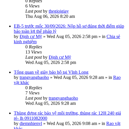
0
Replies
6
Views
Last post
by
thegioigiay
Thu Aug 06, 2026 8:20 am
EB-5 trước mốc 30/09/2026: Nộp hồ sơ đúng thời điểm giúp
bảo toàn lợi thế pháp lý
by
Định cư Mỹ
»
Wed Aug 05, 2026 2:58 pm
» in
Chia sẻ
kinh nghiệm
0
Replies
13
Views
Last post
by
Định cư Mỹ
Wed Aug 05, 2026 2:58 pm
Tổng quan về giày bảo hộ tại Vĩnh Long
by
trangvangbaoho
»
Wed Aug 05, 2026 9:28 am
» in
Rao
vặt khác
0
Replies
7
Views
Last post
by
trangvangbaoho
Wed Aug 05, 2026 9:28 am
Thùng đựng rác bảo vệ môi trường, thùng rác 120l 240 giá
rẻ- lh 0911082000
by
diemnhienvl
»
Wed Aug 05, 2026 9:08 am
» in
Rao vặt
khác