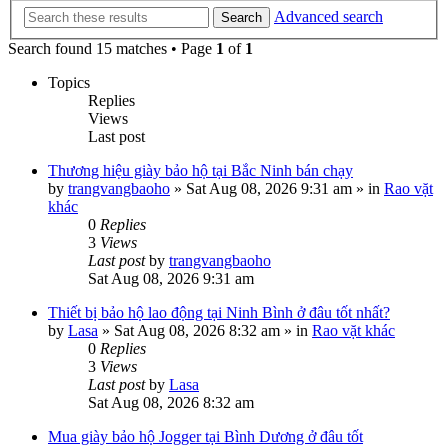
Advanced search
Search
Search found 15 matches • Page
1
of
1
Topics
Replies
Views
Last post
Thương hiệu giày bảo hộ tại Bắc Ninh bán chạy
by
trangvangbaoho
»
Sat Aug 08, 2026 9:31 am
» in
Rao vặt
khác
0
Replies
3
Views
Last post
by
trangvangbaoho
Sat Aug 08, 2026 9:31 am
Thiết bị bảo hộ lao động tại Ninh Bình ở đâu tốt nhất?
by
Lasa
»
Sat Aug 08, 2026 8:32 am
» in
Rao vặt khác
0
Replies
3
Views
Last post
by
Lasa
Sat Aug 08, 2026 8:32 am
Mua giày bảo hộ Jogger tại Bình Dương ở đâu tốt