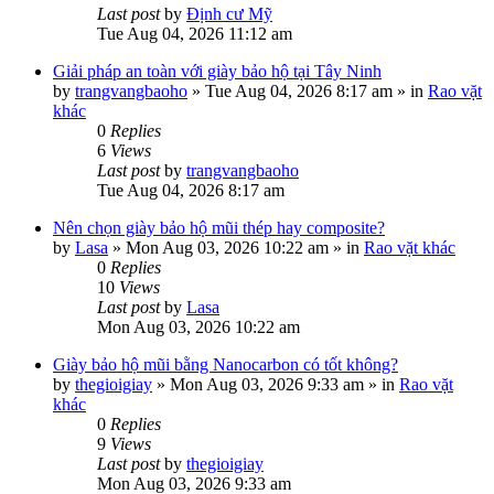
Last post
by
Định cư Mỹ
Tue Aug 04, 2026 11:12 am
Giải pháp an toàn với giày bảo hộ tại Tây Ninh
by
trangvangbaoho
»
Tue Aug 04, 2026 8:17 am
» in
Rao vặt
khác
0
Replies
6
Views
Last post
by
trangvangbaoho
Tue Aug 04, 2026 8:17 am
Nên chọn giày bảo hộ mũi thép hay composite?
by
Lasa
»
Mon Aug 03, 2026 10:22 am
» in
Rao vặt khác
0
Replies
10
Views
Last post
by
Lasa
Mon Aug 03, 2026 10:22 am
Giày bảo hộ mũi bằng Nanocarbon có tốt không?
by
thegioigiay
»
Mon Aug 03, 2026 9:33 am
» in
Rao vặt
khác
0
Replies
9
Views
Last post
by
thegioigiay
Mon Aug 03, 2026 9:33 am