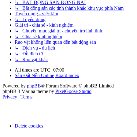
↳ BẤT ĐỘNG SẢN ĐỒNG NAI
↳ Bất động sản các tỉnh thành khác khu vực phía Nam
Tuyển dụng - việc làm
↳ Tuyển dụng
Giải trí - chia sẻ - kinh nghiệm
↳ Chuyên mục giải trí - chuyện trò linh tinh
↳ Chia sẻ kinh nghiệm
Rao vặt không liên quan đến bất động sản
↳ Dịch vụ - du lịch
↳ Đồ điện tử
↳ Rao vặt khác
All times are
UTC+07:00
Sàn Đất Nền Online
Board index
Powered by
phpBB
® Forum Software © phpBB Limited
phpBB 3 Marina theme by
PixelGoose Studio
Privacy
|
Terms
Delete cookies