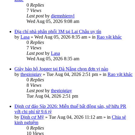
0
Replies
7
Views
Last post
by
diemnhienvl
Wed Aug 05, 2026 9:08 am
Địa chỉ nhà phân phối 3M tại Lai Châu uy tín
by
Lasa
»
Wed Aug 05, 2026 8:35 am
» in
Rao vặt khác
0
Replies
7
Views
Last post
by
Lasa
Wed Aug 05, 2026 8:35 am
Giày bảo hộ Jogger tại Đà Nẵng chọn đơn vị nào
by
thegioigiay
»
Tue Aug 04, 2026 2:51 pm
» in
Rao vặt khác
0
Replies
8
Views
Last post
by
thegioigiay
Tue Aug 04, 2026 2:51 pm
Định cư đảo Síp 2026: Miễn thuế bất động sản, sở hữu PR
với chi phí từ 9.6 tỷ
by
Định cư Mỹ
»
Tue Aug 04, 2026 11:12 am
» in
Chia sẻ
kinh nghiệm
0
Replies
10
Views