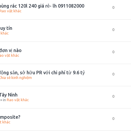
ùng rác 120l 240 giá rẻ- lh 0911082000
0
Rao vặt khác
uy tín
0
 khác
đơn vị nào
0
ao vặt khác
ộng sản, sở hữu PR với chi phí từ 9.6 tỷ
0
Chia sẻ kinh nghiệm
 Tây Ninh
0
» in
Rao vặt khác
omposite?
0
t khác