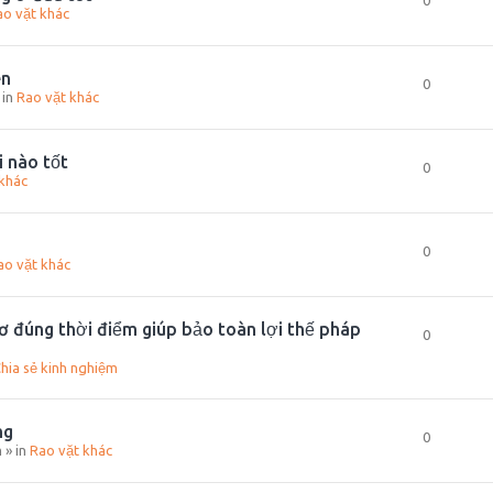
0
ao vặt khác
ên
0
 in
Rao vặt khác
i nào tốt
0
khác
0
ao vặt khác
ơ đúng thời điểm giúp bảo toàn lợi thế pháp
0
hia sẻ kinh nghiệm
ng
0
m
» in
Rao vặt khác