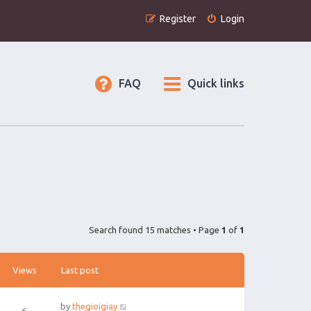
Register
Login
FAQ
Quick links
Search found 15 matches • Page
1
of
1
Views
Last post
by
thegioigiay