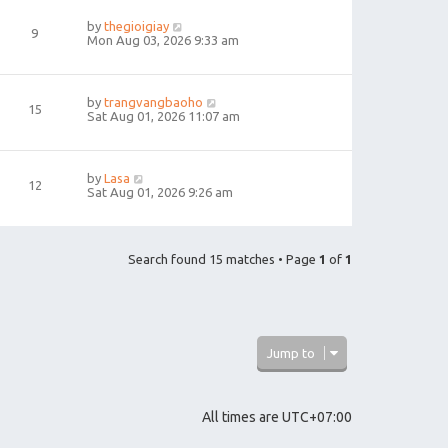
by
thegioigiay
9
Mon Aug 03, 2026 9:33 am
by
trangvangbaoho
15
Sat Aug 01, 2026 11:07 am
by
Lasa
12
Sat Aug 01, 2026 9:26 am
Search found 15 matches • Page
1
of
1
Jump to
All times are
UTC+07:00