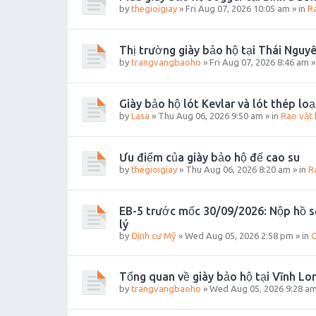
by
thegioigiay
»
Fri Aug 07, 2026 10:05 am
» in
R
Thị trường giày bảo hộ tại Thái Nguy
by
trangvangbaoho
»
Fri Aug 07, 2026 8:46 am
»
Giày bảo hộ lót Kevlar và lót thép loạ
by
Lasa
»
Thu Aug 06, 2026 9:50 am
» in
Rao vặt 
Ưu điểm của giày bảo hộ đế cao su
by
thegioigiay
»
Thu Aug 06, 2026 8:20 am
» in
R
EB-5 trước mốc 30/09/2026: Nộp hồ s
lý
by
Định cư Mỹ
»
Wed Aug 05, 2026 2:58 pm
» in
C
Tổng quan về giày bảo hộ tại Vĩnh Lo
by
trangvangbaoho
»
Wed Aug 05, 2026 9:28 a