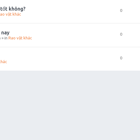
 tốt không?
0
ao vặt khác
 nay
0
m
» in
Rao vặt khác
0
khác