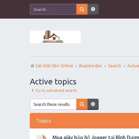
Sàn Đất Nền Online
Board index
Search
Active
Active topics
Go to advanced search
Topics
Mua giày bảo hộ Jogger tại Bình Dươn