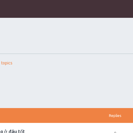
 topics
Replies
g ở đâu tốt