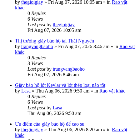
by
thegioigiay
»
Fri Aug 07, 2026 10:05 am
» in
Rao vặt
khác
0
Replies
6
Views
Last post
by
thegioigiay
Fri Aug 07, 2026 10:05 am
Thị trường giày bảo hộ tại Thái Nguyên
by
trangvangbaoho
»
Fri Aug 07, 2026 8:46 am
» in
Rao vặt
khác
0
Replies
3
Views
Last post
by
trangvangbaoho
Fri Aug 07, 2026 8:46 am
Giày bảo hộ lót Kevlar và lót thép loại nào tốt
by
Lasa
»
Thu Aug 06, 2026 9:50 am
» in
Rao vặt khác
0
Replies
6
Views
Last post
by
Lasa
Thu Aug 06, 2026 9:50 am
Ưu điểm của giày bảo hộ đế cao su
by
thegioigiay
»
Thu Aug 06, 2026 8:20 am
» in
Rao vặt
khác