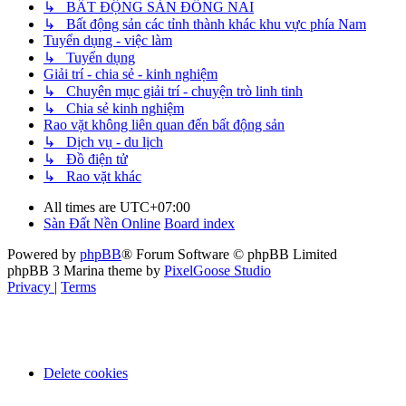
↳ BẤT ĐỘNG SẢN ĐỒNG NAI
↳ Bất động sản các tỉnh thành khác khu vực phía Nam
Tuyển dụng - việc làm
↳ Tuyển dụng
Giải trí - chia sẻ - kinh nghiệm
↳ Chuyên mục giải trí - chuyện trò linh tinh
↳ Chia sẻ kinh nghiệm
Rao vặt không liên quan đến bất động sản
↳ Dịch vụ - du lịch
↳ Đồ điện tử
↳ Rao vặt khác
All times are
UTC+07:00
Sàn Đất Nền Online
Board index
Powered by
phpBB
® Forum Software © phpBB Limited
phpBB 3 Marina theme by
PixelGoose Studio
Privacy
|
Terms
Delete cookies