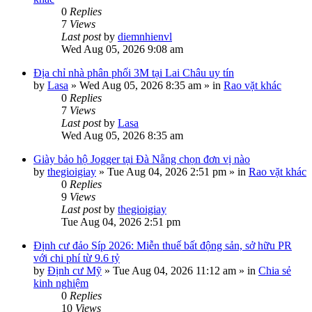
0
Replies
7
Views
Last post
by
diemnhienvl
Wed Aug 05, 2026 9:08 am
Địa chỉ nhà phân phối 3M tại Lai Châu uy tín
by
Lasa
»
Wed Aug 05, 2026 8:35 am
» in
Rao vặt khác
0
Replies
7
Views
Last post
by
Lasa
Wed Aug 05, 2026 8:35 am
Giày bảo hộ Jogger tại Đà Nẵng chọn đơn vị nào
by
thegioigiay
»
Tue Aug 04, 2026 2:51 pm
» in
Rao vặt khác
0
Replies
9
Views
Last post
by
thegioigiay
Tue Aug 04, 2026 2:51 pm
Định cư đảo Síp 2026: Miễn thuế bất động sản, sở hữu PR
với chi phí từ 9.6 tỷ
by
Định cư Mỹ
»
Tue Aug 04, 2026 11:12 am
» in
Chia sẻ
kinh nghiệm
0
Replies
10
Views