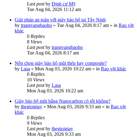
Last post
by
Định cư Mỹ
Tue Aug 04, 2026 11:12 am
Giải pháp an toàn với giày bảo hộ tại Tây Ninh
by
trangvangbaoho
»
Tue Aug 04, 2026 8:17 am
» in
Rao vặt
khác
0
Replies
8
Views
Last post
by
trangvangbaoho
Tue Aug 04, 2026 8:17 am
Nên chọn giày bảo hộ mũi thép hay composite?
by
Lasa
»
Mon Aug 03, 2026 10:22 am
» in
Rao vặt khác
0
Replies
10
Views
Last post
by
Lasa
Mon Aug 03, 2026 10:22 am
Giày bảo hộ mũi bằng Nanocarbon có tốt không?
by
thegioigiay
»
Mon Aug 03, 2026 9:33 am
» in
Rao vặt
khác
0
Replies
9
Views
Last post
by
thegioigiay
Mon Aug 03, 2026 9:33 am