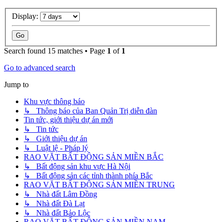
Display:
Search found 15 matches • Page
1
of
1
Go to advanced search
Jump to
Khu vực thông báo
↳ Thông báo của Ban Quản Trị diễn đàn
Tin tức, giới thiệu dự án mới
↳ Tin tức
↳ Giới thiệu dự án
↳ Luật lệ - Pháp lý
RAO VẶT BẤT ĐỘNG SẢN MIỀN BẮC
↳ Bất động sản khu vực Hà Nội
↳ Bất động sản các tỉnh thành phía Bắc
RAO VẶT BẤT ĐỘNG SẢN MIỀN TRUNG
↳ Nhà đất Lâm Đồng
↳ Nhà đất Đà Lạt
↳ Nhà đất Bảo Lộc
RAO VẶT BẤT ĐỘNG SẢN MIỀN NAM