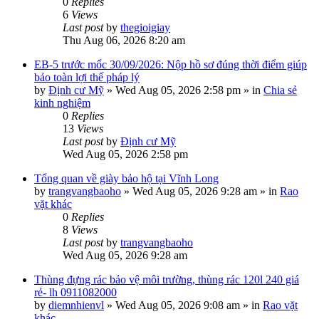
0
Replies
6
Views
Last post
by
thegioigiay
Thu Aug 06, 2026 8:20 am
EB-5 trước mốc 30/09/2026: Nộp hồ sơ đúng thời điểm giúp
bảo toàn lợi thế pháp lý
by
Định cư Mỹ
»
Wed Aug 05, 2026 2:58 pm
» in
Chia sẻ
kinh nghiệm
0
Replies
13
Views
Last post
by
Định cư Mỹ
Wed Aug 05, 2026 2:58 pm
Tổng quan về giày bảo hộ tại Vĩnh Long
by
trangvangbaoho
»
Wed Aug 05, 2026 9:28 am
» in
Rao
vặt khác
0
Replies
8
Views
Last post
by
trangvangbaoho
Wed Aug 05, 2026 9:28 am
Thùng đựng rác bảo vệ môi trường, thùng rác 120l 240 giá
rẻ- lh 0911082000
by
diemnhienvl
»
Wed Aug 05, 2026 9:08 am
» in
Rao vặt
khác