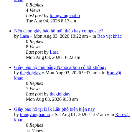
0
Replies
4
Views
Last post
by
trangvangbaoho
Tue Aug 04, 2026 8:17 am
Nên chọn giày bảo hộ mũi thép hay composite?
by
Lasa
»
Mon Aug 03, 2026 10:22 am
» in
Rao vặt khác
0
Replies
8
Views
Last post
by
Lasa
Mon Aug 03, 2026 10:22 am
Giày bảo hộ mũi bằng Nanocarbon có tốt không?
by
thegioigiay
»
Mon Aug 03, 2026 9:33 am
» in
Rao vặt
khác
0
Replies
7
Views
Last post
by
thegioigiay
Mon Aug 03, 2026 9:33 am
Giày bảo hộ tại Đắk Lắk phổ biến hiện nay
by
trangvangbaoho
»
Sat Aug 01, 2026 11:07 am
» in
Rao vặt
khác
0
Replies
12
Views