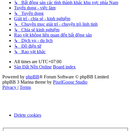
↳ Bất động sản các tỉnh thành khác khu vực phía Nam
Tuyển dụng - việc làm
↳ Tuyển dụng
Giải trí - chia sẻ - kinh nghiệm
↳ Chuyên mục giải trí - chuyện trò linh tinh
↳ Chia sẻ kinh nghiệm
Rao vặt không liên quan đến bất động sản
↳ Dịch vụ - du lịch
↳ Đồ điện tử
↳ Rao vặt khác
All times are
UTC+07:00
Sàn Đất Nền Online
Board index
Powered by
phpBB
® Forum Software © phpBB Limited
phpBB 3 Marina theme by
PixelGoose Studio
Privacy
|
Terms
Delete cookies