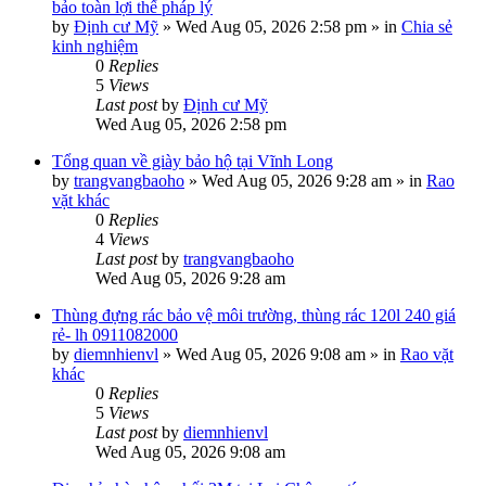
bảo toàn lợi thế pháp lý
by
Định cư Mỹ
»
Wed Aug 05, 2026 2:58 pm
» in
Chia sẻ
kinh nghiệm
0
Replies
5
Views
Last post
by
Định cư Mỹ
Wed Aug 05, 2026 2:58 pm
Tổng quan về giày bảo hộ tại Vĩnh Long
by
trangvangbaoho
»
Wed Aug 05, 2026 9:28 am
» in
Rao
vặt khác
0
Replies
4
Views
Last post
by
trangvangbaoho
Wed Aug 05, 2026 9:28 am
Thùng đựng rác bảo vệ môi trường, thùng rác 120l 240 giá
rẻ- lh 0911082000
by
diemnhienvl
»
Wed Aug 05, 2026 9:08 am
» in
Rao vặt
khác
0
Replies
5
Views
Last post
by
diemnhienvl
Wed Aug 05, 2026 9:08 am