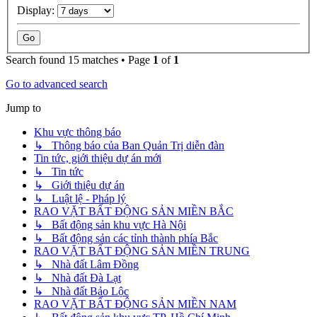
Display:
Search found 15 matches • Page
1
of
1
Go to advanced search
Jump to
Khu vực thông báo
↳ Thông báo của Ban Quản Trị diễn đàn
Tin tức, giới thiệu dự án mới
↳ Tin tức
↳ Giới thiệu dự án
↳ Luật lệ - Pháp lý
RAO VẶT BẤT ĐỘNG SẢN MIỀN BẮC
↳ Bất động sản khu vực Hà Nội
↳ Bất động sản các tỉnh thành phía Bắc
RAO VẶT BẤT ĐỘNG SẢN MIỀN TRUNG
↳ Nhà đất Lâm Đồng
↳ Nhà đất Đà Lạt
↳ Nhà đất Bảo Lộc
RAO VẶT BẤT ĐỘNG SẢN MIỀN NAM