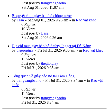
Last post
by
trangvangbaoho
Sat Aug 01, 2026 11:07 am
Bí quyết chọn giày bảo hộ chống nước
by
Lasa
»
Sat Aug 01, 2026 9:26 am
» in
Rao vặt khác
0
Replies
10
Views
Last post
by
Lasa
Sat Aug 01, 2026 9:26 am
Địa chỉ mua giày bảo hộ Safety Jogger tại Đà Nẵng
by
thegioigiay
»
Fri Jul 31, 2026 9:35 am
» in
Rao vặt khác
0
Replies
11
Views
Last post
by
thegioigiay
Fri Jul 31, 2026 9:35 am
Tổng quan về giày bảo hộ tại Lâm Đồng
by
trangvangbaoho
»
Fri Jul 31, 2026 8:34 am
» in
Rao vặt
khác
0
Replies
11
Views
Last post
by
trangvangbaoho
Fri Jul 31, 2026 8:34 am