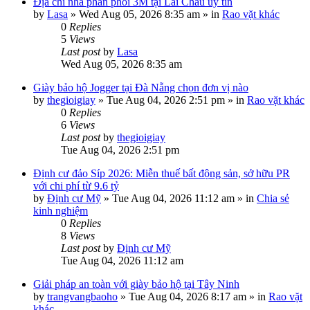
Địa chỉ nhà phân phối 3M tại Lai Châu uy tín
by
Lasa
»
Wed Aug 05, 2026 8:35 am
» in
Rao vặt khác
0
Replies
5
Views
Last post
by
Lasa
Wed Aug 05, 2026 8:35 am
Giày bảo hộ Jogger tại Đà Nẵng chọn đơn vị nào
by
thegioigiay
»
Tue Aug 04, 2026 2:51 pm
» in
Rao vặt khác
0
Replies
6
Views
Last post
by
thegioigiay
Tue Aug 04, 2026 2:51 pm
Định cư đảo Síp 2026: Miễn thuế bất động sản, sở hữu PR
với chi phí từ 9.6 tỷ
by
Định cư Mỹ
»
Tue Aug 04, 2026 11:12 am
» in
Chia sẻ
kinh nghiệm
0
Replies
8
Views
Last post
by
Định cư Mỹ
Tue Aug 04, 2026 11:12 am
Giải pháp an toàn với giày bảo hộ tại Tây Ninh
by
trangvangbaoho
»
Tue Aug 04, 2026 8:17 am
» in
Rao vặt
khác