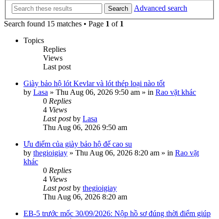
Advanced search
Search
Search found 15 matches • Page
1
of
1
Topics
Replies
Views
Last post
Giày bảo hộ lót Kevlar và lót thép loại nào tốt
by
Lasa
»
Thu Aug 06, 2026 9:50 am
» in
Rao vặt khác
0
Replies
4
Views
Last post
by
Lasa
Thu Aug 06, 2026 9:50 am
Ưu điểm của giày bảo hộ đế cao su
by
thegioigiay
»
Thu Aug 06, 2026 8:20 am
» in
Rao vặt
khác
0
Replies
4
Views
Last post
by
thegioigiay
Thu Aug 06, 2026 8:20 am
EB-5 trước mốc 30/09/2026: Nộp hồ sơ đúng thời điểm giúp