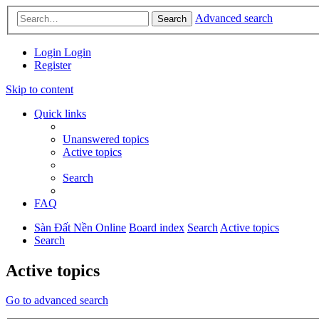
Advanced search
Search
Login
Login
Register
Skip to content
Quick links
Unanswered topics
Active topics
Search
FAQ
Sàn Đất Nền Online
Board index
Search
Active topics
Search
Active topics
Go to advanced search