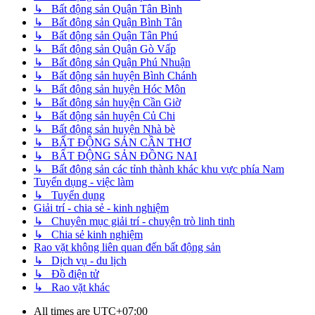
↳ Bất động sản Quận Tân Bình
↳ Bất động sản Quận Bình Tân
↳ Bất động sản Quận Tân Phú
↳ Bất động sản Quận Gò Vấp
↳ Bất động sản Quận Phú Nhuận
↳ Bất động sản huyện Bình Chánh
↳ Bất động sản huyện Hóc Môn
↳ Bất động sản huyện Cần Giờ
↳ Bất động sản huyện Củ Chi
↳ Bất động sản huyện Nhà bè
↳ BẤT ĐỘNG SẢN CẦN THƠ
↳ BẤT ĐỘNG SẢN ĐỒNG NAI
↳ Bất động sản các tỉnh thành khác khu vực phía Nam
Tuyển dụng - việc làm
↳ Tuyển dụng
Giải trí - chia sẻ - kinh nghiệm
↳ Chuyên mục giải trí - chuyện trò linh tinh
↳ Chia sẻ kinh nghiệm
Rao vặt không liên quan đến bất động sản
↳ Dịch vụ - du lịch
↳ Đồ điện tử
↳ Rao vặt khác
All times are
UTC+07:00