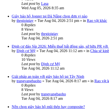
Last post
by
Lasa
Wed Aug 05, 2026 8:35 am
Giày bảo hộ Jogger tại Đà Nẵng chọn đơn vị nào
by
thegioigiay
»
Tue Aug 04, 2026 2:51 pm
» in
Rao vặt khác
0
Replies
8
Views
Last post
by
thegioigiay
Tue Aug 04, 2026 2:51 pm
Định cư đảo Síp 2026: Miễn thuế bất động sản, sở hữu PR với c
by
Định cư Mỹ
»
Tue Aug 04, 2026 11:12 am
» in
Chia sẻ kin
0
Replies
10
Views
Last post
by
Định cư Mỹ
Tue Aug 04, 2026 11:12 am
Giải pháp an toàn với giày bảo hộ tại Tây Ninh
by
trangvangbaoho
»
Tue Aug 04, 2026 8:17 am
» in
Rao vặt 
0
Replies
8
Views
Last post
by
trangvangbaoho
Tue Aug 04, 2026 8:17 am
Nên chọn giày bảo hộ mũi thép hay composite?