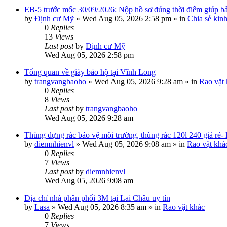
EB-5 trước mốc 30/09/2026: Nộp hồ sơ đúng thời điểm giúp bảo
by
Định cư Mỹ
»
Wed Aug 05, 2026 2:58 pm
» in
Chia sẻ kin
0
Replies
13
Views
Last post
by
Định cư Mỹ
Wed Aug 05, 2026 2:58 pm
Tổng quan về giày bảo hộ tại Vĩnh Long
by
trangvangbaoho
»
Wed Aug 05, 2026 9:28 am
» in
Rao vặt
0
Replies
8
Views
Last post
by
trangvangbaoho
Wed Aug 05, 2026 9:28 am
Thùng đựng rác bảo vệ môi trường, thùng rác 120l 240 giá rẻ-
by
diemnhienvl
»
Wed Aug 05, 2026 9:08 am
» in
Rao vặt khá
0
Replies
7
Views
Last post
by
diemnhienvl
Wed Aug 05, 2026 9:08 am
Địa chỉ nhà phân phối 3M tại Lai Châu uy tín
by
Lasa
»
Wed Aug 05, 2026 8:35 am
» in
Rao vặt khác
0
Replies
7
Views