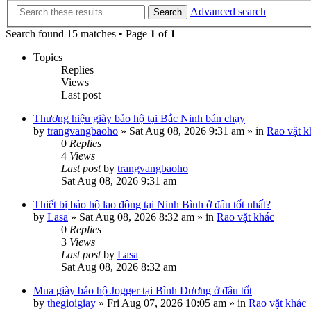
Advanced search
Search
Search found 15 matches • Page
1
of
1
Topics
Replies
Views
Last post
Thương hiệu giày bảo hộ tại Bắc Ninh bán chạy
by
trangvangbaoho
»
Sat Aug 08, 2026 9:31 am
» in
Rao vặt k
0
Replies
4
Views
Last post
by
trangvangbaoho
Sat Aug 08, 2026 9:31 am
Thiết bị bảo hộ lao động tại Ninh Bình ở đâu tốt nhất?
by
Lasa
»
Sat Aug 08, 2026 8:32 am
» in
Rao vặt khác
0
Replies
3
Views
Last post
by
Lasa
Sat Aug 08, 2026 8:32 am
Mua giày bảo hộ Jogger tại Bình Dương ở đâu tốt
by
thegioigiay
»
Fri Aug 07, 2026 10:05 am
» in
Rao vặt khác