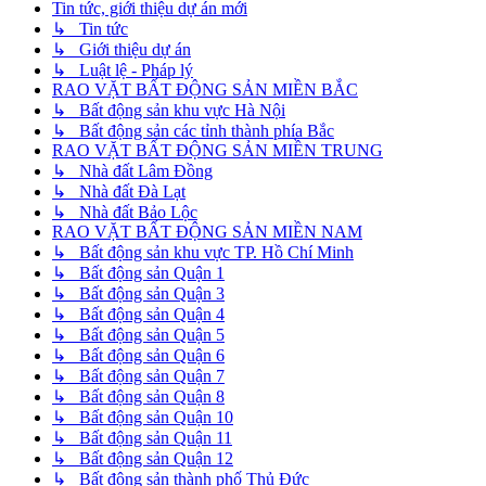
Tin tức, giới thiệu dự án mới
↳ Tin tức
↳ Giới thiệu dự án
↳ Luật lệ - Pháp lý
RAO VẶT BẤT ĐỘNG SẢN MIỀN BẮC
↳ Bất động sản khu vực Hà Nội
↳ Bất động sản các tỉnh thành phía Bắc
RAO VẶT BẤT ĐỘNG SẢN MIỀN TRUNG
↳ Nhà đất Lâm Đồng
↳ Nhà đất Đà Lạt
↳ Nhà đất Bảo Lộc
RAO VẶT BẤT ĐỘNG SẢN MIỀN NAM
↳ Bất động sản khu vực TP. Hồ Chí Minh
↳ Bất động sản Quận 1
↳ Bất động sản Quận 3
↳ Bất động sản Quận 4
↳ Bất động sản Quận 5
↳ Bất động sản Quận 6
↳ Bất động sản Quận 7
↳ Bất động sản Quận 8
↳ Bất động sản Quận 10
↳ Bất động sản Quận 11
↳ Bất động sản Quận 12
↳ Bất động sản thành phố Thủ Đức