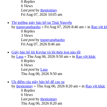
0
Replies
6
Views
Last post
by
thegioigiay
Fri Aug 07, 2026 10:05 am
Thị trường giày bảo hộ tại Thái Nguyên
by
trangvangbaoho
»
Fri Aug 07, 2026 8:46 am
» in
Rao vặt k
0
Replies
3
Views
Last post
by
trangvangbaoho
Fri Aug 07, 2026 8:46 am
Giày bảo hộ lót Kevlar và lót thép loại nào tốt
by
Lasa
»
Thu Aug 06, 2026 9:50 am
» in
Rao vặt khác
0
Replies
6
Views
Last post
by
Lasa
Thu Aug 06, 2026 9:50 am
Ưu điểm của giày bảo hộ đế cao su
by
thegioigiay
»
Thu Aug 06, 2026 8:20 am
» in
Rao vặt khác
0
Replies
6
Views
Last post
by
thegioigiay
Thu Aug 06, 2026 8:20 am