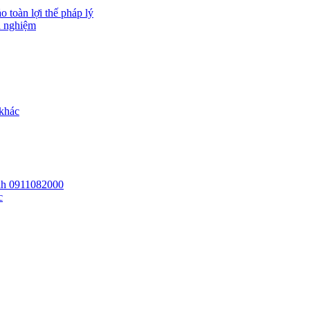
 toàn lợi thế pháp lý
h nghiệm
 khác
 lh 0911082000
c