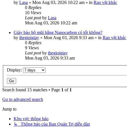
by
Lasa
»
Mon Aug 03, 2026 10:22 am
» in
Rao vặt khác
0
Replies
10
Views
Last post
by
Lasa
Mon Aug 03, 2026 10:22 am
Giày bảo hộ mũi bằng Nanocarbon có tốt không?
by
thegioigiay
»
Mon Aug 03, 2026 9:33 am
» in
Rao vặt khác
0
Replies
9
Views
Last post
by
thegioigiay
Mon Aug 03, 2026 9:33 am
Display:
Search found 15 matches • Page
1
of
1
Go to advanced search
Jump to
Khu vực thông báo
↳ Thông báo của Ban Quản Trị diễn đàn