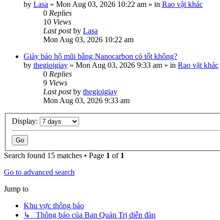
by
Lasa
»
Mon Aug 03, 2026 10:22 am
» in
Rao vặt khác
0
Replies
10
Views
Last post
by
Lasa
Mon Aug 03, 2026 10:22 am
Giày bảo hộ mũi bằng Nanocarbon có tốt không?
by
thegioigiay
»
Mon Aug 03, 2026 9:33 am
» in
Rao vặt khác
0
Replies
9
Views
Last post
by
thegioigiay
Mon Aug 03, 2026 9:33 am
Display:
Search found 15 matches • Page
1
of
1
Go to advanced search
Jump to
Khu vực thông báo
↳ Thông báo của Ban Quản Trị diễn đàn