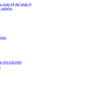
 toàn lợi thế pháp lý
h nghiệm
 khác
 lh 0911082000
c