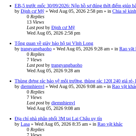
EB-5 trước mốc 30/09/2026: Nộp hồ sơ đúng thời điểm giúp bảo
by
Định cư Mỹ
»
Wed Aug 05, 2026 2:58 pm
» in
Chia sẻ kin
0
Replies
13
Views
Last post
by
Định cư Mỹ
Wed Aug 05, 2026 2:58 pm
Tổng quan về giày bảo hộ tại Vĩnh Long
by
trangvangbaoho
»
Wed Aug 05, 2026 9:28 am
» in
Rao vặt
0
Replies
7
Views
Last post
by
trangvangbaoho
Wed Aug 05, 2026 9:28 am
Thùng đựng rác bảo vệ môi trường, thùng rác 120l 240 giá rẻ-
by
diemnhienvl
»
Wed Aug 05, 2026 9:08 am
» in
Rao vặt khá
0
Replies
7
Views
Last post
by
diemnhienvl
Wed Aug 05, 2026 9:08 am
Địa chỉ nhà phân phối 3M tại Lai Châu uy tín
by
Lasa
»
Wed Aug 05, 2026 8:35 am
» in
Rao vặt khác
0
Replies
7
Views