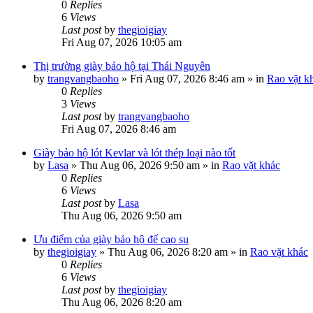
0
Replies
6
Views
Last post
by
thegioigiay
Fri Aug 07, 2026 10:05 am
Thị trường giày bảo hộ tại Thái Nguyên
by
trangvangbaoho
»
Fri Aug 07, 2026 8:46 am
» in
Rao vặt k
0
Replies
3
Views
Last post
by
trangvangbaoho
Fri Aug 07, 2026 8:46 am
Giày bảo hộ lót Kevlar và lót thép loại nào tốt
by
Lasa
»
Thu Aug 06, 2026 9:50 am
» in
Rao vặt khác
0
Replies
6
Views
Last post
by
Lasa
Thu Aug 06, 2026 9:50 am
Ưu điểm của giày bảo hộ đế cao su
by
thegioigiay
»
Thu Aug 06, 2026 8:20 am
» in
Rao vặt khác
0
Replies
6
Views
Last post
by
thegioigiay
Thu Aug 06, 2026 8:20 am