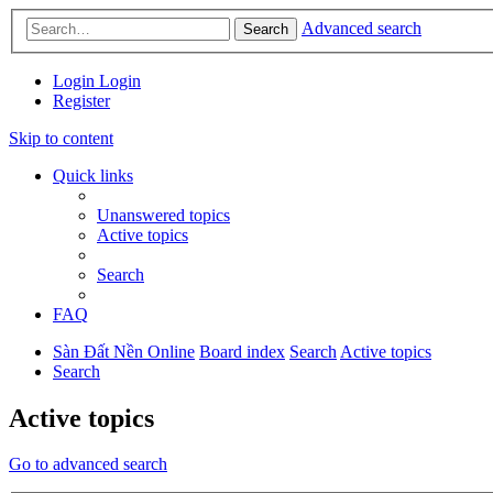
Advanced search
Search
Login
Login
Register
Skip to content
Quick links
Unanswered topics
Active topics
Search
FAQ
Sàn Đất Nền Online
Board index
Search
Active topics
Search
Active topics
Go to advanced search