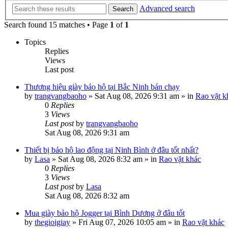
Advanced search
Search
Search found 15 matches • Page
1
of
1
Topics
Replies
Views
Last post
Thương hiệu giày bảo hộ tại Bắc Ninh bán chạy
by
trangvangbaoho
»
Sat Aug 08, 2026 9:31 am
» in
Rao vặt k
0
Replies
3
Views
Last post
by
trangvangbaoho
Sat Aug 08, 2026 9:31 am
Thiết bị bảo hộ lao động tại Ninh Bình ở đâu tốt nhất?
by
Lasa
»
Sat Aug 08, 2026 8:32 am
» in
Rao vặt khác
0
Replies
3
Views
Last post
by
Lasa
Sat Aug 08, 2026 8:32 am
Mua giày bảo hộ Jogger tại Bình Dương ở đâu tốt
by
thegioigiay
»
Fri Aug 07, 2026 10:05 am
» in
Rao vặt khác