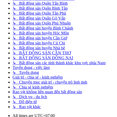
↳ Bất động sản Quận Tân Bình
↳ Bất động sản Quận Bình Tân
↳ Bất động sản Quận Tân Phú
↳ Bất động sản Quận Gò Vấp
↳ Bất động sản Quận Phú Nhuận
↳ Bất động sản huyện Bình Chánh
↳ Bất động sản huyện Hóc Môn
↳ Bất động sản huyện Cần Giờ
↳ Bất động sản huyện Củ Chi
↳ Bất động sản huyện Nhà bè
↳ BẤT ĐỘNG SẢN CẦN THƠ
↳ BẤT ĐỘNG SẢN ĐỒNG NAI
↳ Bất động sản các tỉnh thành khác khu vực phía Nam
Tuyển dụng - việc làm
↳ Tuyển dụng
Giải trí - chia sẻ - kinh nghiệm
↳ Chuyên mục giải trí - chuyện trò linh tinh
↳ Chia sẻ kinh nghiệm
Rao vặt không liên quan đến bất động sản
↳ Dịch vụ - du lịch
↳ Đồ điện tử
↳ Rao vặt khác
All times are
UTC+07:00