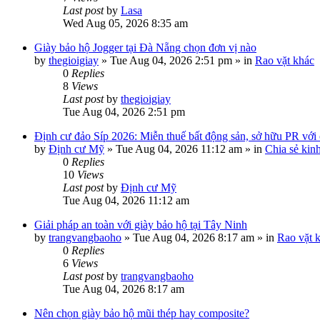
Last post
by
Lasa
Wed Aug 05, 2026 8:35 am
Giày bảo hộ Jogger tại Đà Nẵng chọn đơn vị nào
by
thegioigiay
»
Tue Aug 04, 2026 2:51 pm
» in
Rao vặt khác
0
Replies
8
Views
Last post
by
thegioigiay
Tue Aug 04, 2026 2:51 pm
Định cư đảo Síp 2026: Miễn thuế bất động sản, sở hữu PR với c
by
Định cư Mỹ
»
Tue Aug 04, 2026 11:12 am
» in
Chia sẻ kin
0
Replies
10
Views
Last post
by
Định cư Mỹ
Tue Aug 04, 2026 11:12 am
Giải pháp an toàn với giày bảo hộ tại Tây Ninh
by
trangvangbaoho
»
Tue Aug 04, 2026 8:17 am
» in
Rao vặt 
0
Replies
6
Views
Last post
by
trangvangbaoho
Tue Aug 04, 2026 8:17 am
Nên chọn giày bảo hộ mũi thép hay composite?