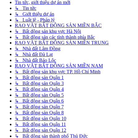
Tin tức, giới thiệu dự án mới
↳ Tin tức
↳ Giới thiệu dự án
↳ Luật lệ - Pháp lý
RAO VẶT BẤT ĐỘNG SẢN MIỀN BẮC
↳ Bất động sản khu vực Hà Nội
↳ Bất động sản các tỉnh thành phía Bắc
RAO VẶT BẤT ĐỘNG SẢN MIỀN TRUNG
↳ Nhà đất Lâm Đồng
↳ Nhà đất Đà Lạt
↳ Nhà đất Bảo Lộc
RAO VẶT BẤT ĐỘNG SẢN MIỀN NAM
↳ Bất động sản khu vực TP. Hồ Chí Minh
↳ Bất động sản Quận 1
↳ Bất động sản Quận 3
↳ Bất động sản Quận 4
↳ Bất động sản Quận 5
↳ Bất động sản Quận 6
↳ Bất động sản Quận 7
↳ Bất động sản Quận 8
↳ Bất động sản Quận 10
↳ Bất động sản Quận 11
↳ Bất động sản Quận 12
↳ Bất động sản thành phố Thủ Đức