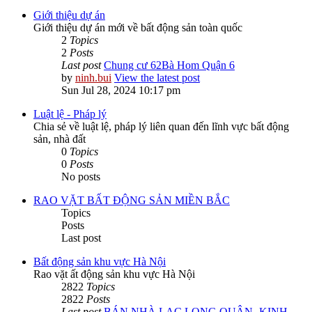
Giới thiệu dự án
Giới thiệu dự án mới về bất động sản toàn quốc
2
Topics
2
Posts
Last post
Chung cư 62Bà Hom Quận 6
by
ninh.bui
View the latest post
Sun Jul 28, 2024 10:17 pm
Luật lệ - Pháp lý
Chia sẻ về luật lệ, pháp lý liên quan đến lĩnh vực bất động
sản, nhà đất
0
Topics
0
Posts
No posts
RAO VẶT BẤT ĐỘNG SẢN MIỀN BẮC
Topics
Posts
Last post
Bất động sản khu vực Hà Nội
Rao vặt ất động sản khu vực Hà Nội
2822
Topics
2822
Posts
Last post
BÁN NHÀ LẠC LONG QUÂN -KINH