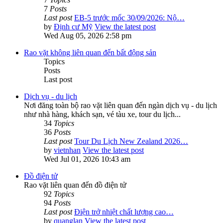
7
Posts
Last post
EB-5 trước mốc 30/09/2026: Nộ…
by
Định cư Mỹ
View the latest post
Wed Aug 05, 2026 2:58 pm
Rao vặt không liên quan đến bất động sản
Topics
Posts
Last post
Dịch vụ - du lịch
Nơi đăng toàn bộ rao vặt liên quan đến ngàn dịch vụ - du lịch
như nhà hàng, khách sạn, vé tàu xe, tour du lịch...
34
Topics
36
Posts
Last post
Tour Du Lịch New Zealand 2026…
by
vietnhan
View the latest post
Wed Jul 01, 2026 10:43 am
Đồ điện tử
Rao vặt liên quan đến đồ điện tử
92
Topics
94
Posts
Last post
Điện trở nhiệt chất lượng cao…
by
quanglan
View the latest post