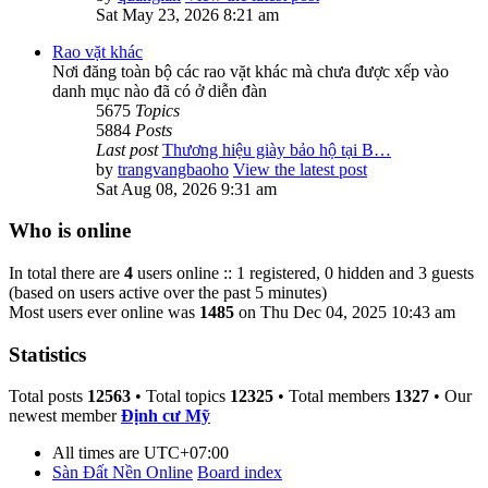
Sat May 23, 2026 8:21 am
Rao vặt khác
Nơi đăng toàn bộ các rao vặt khác mà chưa được xếp vào
danh mục nào đã có ở diễn đàn
5675
Topics
5884
Posts
Last post
Thương hiệu giày bảo hộ tại B…
by
trangvangbaoho
View the latest post
Sat Aug 08, 2026 9:31 am
Who is online
In total there are
4
users online :: 1 registered, 0 hidden and 3 guests
(based on users active over the past 5 minutes)
Most users ever online was
1485
on Thu Dec 04, 2025 10:43 am
Statistics
Total posts
12563
• Total topics
12325
• Total members
1327
• Our
newest member
Định cư Mỹ
All times are
UTC+07:00
Sàn Đất Nền Online
Board index