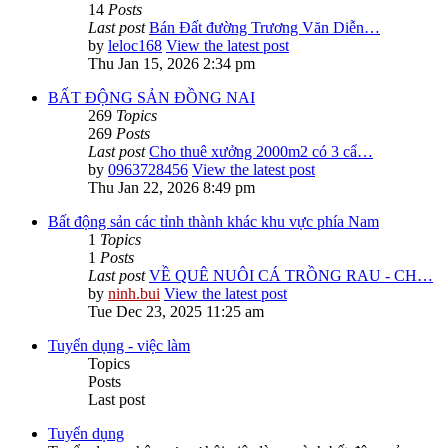
14
Posts
Last post
Bán Đất đường Trương Văn Diễn…
by
leloc168
View the latest post
Thu Jan 15, 2026 2:34 pm
BẤT ĐỘNG SẢN ĐỒNG NAI
269
Topics
269
Posts
Last post
Cho thuê xưởng 2000m2 có 3 cẩ…
by
0963728456
View the latest post
Thu Jan 22, 2026 8:49 pm
Bất động sản các tỉnh thành khác khu vực phía Nam
1
Topics
1
Posts
Last post
VỀ QUÊ NUÔI CÁ TRỒNG RAU - CH…
by
ninh.bui
View the latest post
Tue Dec 23, 2025 11:25 am
Tuyển dụng - việc làm
Topics
Posts
Last post
Tuyển dụng