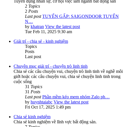
Tuyển dụng nhân sự, cơ hội việc làm ngành bất động sản
2
Topics
2
Posts
Last post
TUYỂN GẤP: SAIGONDOOR TUYỂN
N…
by
khatran
View the latest post
Tue Feb 11, 2025 9:30 am
Giải trí - chia sẻ - kinh nghiệm
Topics
Posts
Last post
Chuyên mục giải trí - chuyện trò linh tinh
Chia sẻ các câu chuyện vui, chuyện trò linh tinh về nghề môi
giới hoặc các câu chuyện vui, chia sẻ chuyện linh tinh trong
cuộc sống
31
Topics
31
Posts
Last post
Phần mềm kéo mem nhóm Zalo ph…
by
huynhtaiabc
View the latest post
Fri Oct 17, 2025 1:49 pm
Chia sẻ kinh nghiệm
Chia sẻ kinh nghiệm về lĩnh vực bất động sản.
7
Topics