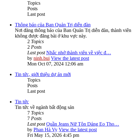
Topics
Posts
Last post
Thông báo của Ban Quản Trị diễn đàn
Nơi đăng thông báo của Ban Quản Trị diễn đàn, thành viên
không được đăng bài ở khu vực này.
2
Topics
2
Posts
Last post
Nhắc nhở thành viên về việc đ…
by
ninh.bui
View the latest post
Mon Oct 07, 2024 12:06 am
Tin tức, giới thiệu dự án mới
Topics
Posts
Last post
Tin tức
Tin tức về ngành bất động sản
7
Topics
7
Posts
Last post
Quần Jeans Nữ Tôn Dáng Eo Tho…
by
Phan Hà Vy
View the latest post
Fri May 15, 2026 4:45 pm