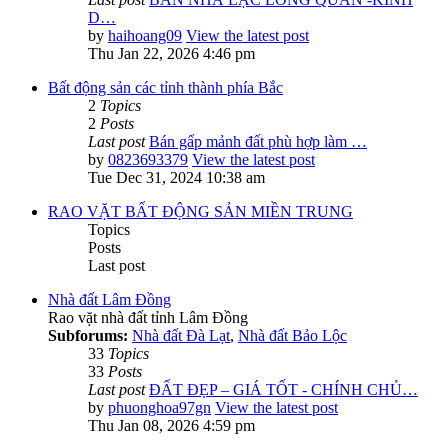
D…
by
haihoang09
View the latest post
Thu Jan 22, 2026 4:46 pm
Bất động sản các tỉnh thành phía Bắc
2
Topics
2
Posts
Last post
Bán gấp mảnh đất phù hợp làm …
by
0823693379
View the latest post
Tue Dec 31, 2024 10:38 am
RAO VẶT BẤT ĐỘNG SẢN MIỀN TRUNG
Topics
Posts
Last post
Nhà đất Lâm Đồng
Rao vặt nhà đất tỉnh Lâm Đồng
Subforums:
Nhà đất Đà Lạt
,
Nhà đất Bảo Lộc
33
Topics
33
Posts
Last post
ĐẤT ĐẸP – GIÁ TỐT - CHÍNH CHỦ…
by
phuonghoa97gn
View the latest post
Thu Jan 08, 2026 4:59 pm