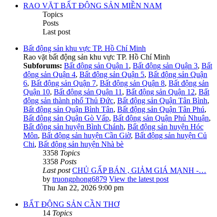
RAO VẶT BẤT ĐỘNG SẢN MIỀN NAM
Topics
Posts
Last post
Bất động sản khu vực TP. Hồ Chí Minh
Rao vặt bất động sản khu vực TP. Hồ Chí Minh
Subforums:
Bất động sản Quận 1
,
Bất động sản Quận 3
,
Bất
động sản Quận 4
,
Bất động sản Quận 5
,
Bất động sản Quận
6
,
Bất động sản Quận 7
,
Bất động sản Quận 8
,
Bất động sản
Quận 10
,
Bất động sản Quận 11
,
Bất động sản Quận 12
,
Bất
động sản thành phố Thủ Đức
,
Bất động sản Quận Tân Bình
,
Bất động sản Quận Bình Tân
,
Bất động sản Quận Tân Phú
,
Bất động sản Quận Gò Vấp
,
Bất động sản Quận Phú Nhuận
,
Bất động sản huyện Bình Chánh
,
Bất động sản huyện Hóc
Môn
,
Bất động sản huyện Cần Giờ
,
Bất động sản huyện Củ
Chi
,
Bất động sản huyện Nhà bè
3358
Topics
3358
Posts
Last post
CHỦ GẤP BÁN , GIẢM GIÁ MẠNH -…
by
truongphong6879
View the latest post
Thu Jan 22, 2026 9:00 pm
BẤT ĐỘNG SẢN CẦN THƠ
14
Topics