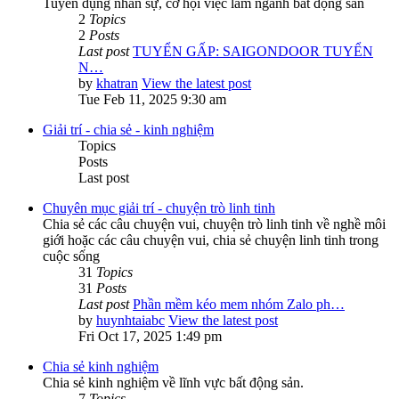
Tuyển dụng nhân sự, cơ hội việc làm ngành bất động sản
2
Topics
2
Posts
Last post
TUYỂN GẤP: SAIGONDOOR TUYỂN
N…
by
khatran
View the latest post
Tue Feb 11, 2025 9:30 am
Giải trí - chia sẻ - kinh nghiệm
Topics
Posts
Last post
Chuyên mục giải trí - chuyện trò linh tinh
Chia sẻ các câu chuyện vui, chuyện trò linh tinh về nghề môi
giới hoặc các câu chuyện vui, chia sẻ chuyện linh tinh trong
cuộc sống
31
Topics
31
Posts
Last post
Phần mềm kéo mem nhóm Zalo ph…
by
huynhtaiabc
View the latest post
Fri Oct 17, 2025 1:49 pm
Chia sẻ kinh nghiệm
Chia sẻ kinh nghiệm về lĩnh vực bất động sản.
7
Topics