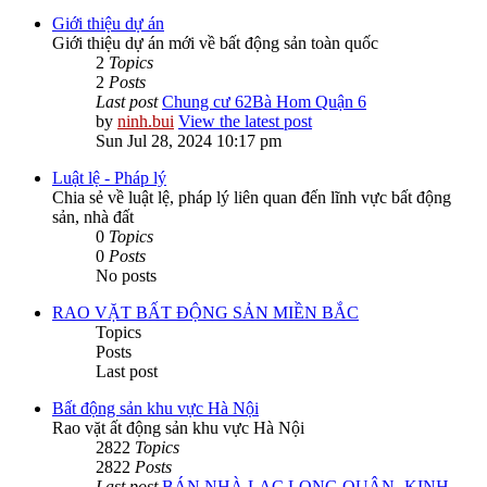
Giới thiệu dự án
Giới thiệu dự án mới về bất động sản toàn quốc
2
Topics
2
Posts
Last post
Chung cư 62Bà Hom Quận 6
by
ninh.bui
View the latest post
Sun Jul 28, 2024 10:17 pm
Luật lệ - Pháp lý
Chia sẻ về luật lệ, pháp lý liên quan đến lĩnh vực bất động
sản, nhà đất
0
Topics
0
Posts
No posts
RAO VẶT BẤT ĐỘNG SẢN MIỀN BẮC
Topics
Posts
Last post
Bất động sản khu vực Hà Nội
Rao vặt ất động sản khu vực Hà Nội
2822
Topics
2822
Posts
Last post
BÁN NHÀ LẠC LONG QUÂN -KINH