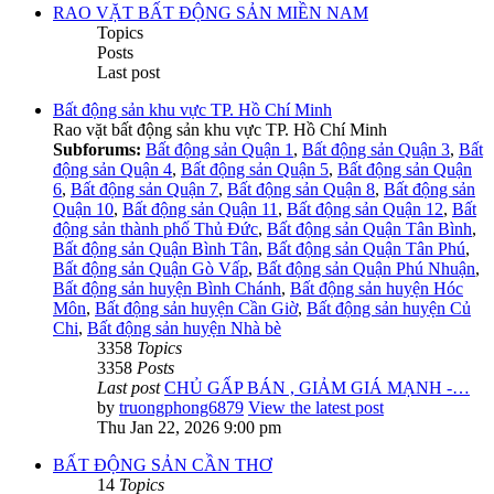
RAO VẶT BẤT ĐỘNG SẢN MIỀN NAM
Topics
Posts
Last post
Bất động sản khu vực TP. Hồ Chí Minh
Rao vặt bất động sản khu vực TP. Hồ Chí Minh
Subforums:
Bất động sản Quận 1
,
Bất động sản Quận 3
,
Bất
động sản Quận 4
,
Bất động sản Quận 5
,
Bất động sản Quận
6
,
Bất động sản Quận 7
,
Bất động sản Quận 8
,
Bất động sản
Quận 10
,
Bất động sản Quận 11
,
Bất động sản Quận 12
,
Bất
động sản thành phố Thủ Đức
,
Bất động sản Quận Tân Bình
,
Bất động sản Quận Bình Tân
,
Bất động sản Quận Tân Phú
,
Bất động sản Quận Gò Vấp
,
Bất động sản Quận Phú Nhuận
,
Bất động sản huyện Bình Chánh
,
Bất động sản huyện Hóc
Môn
,
Bất động sản huyện Cần Giờ
,
Bất động sản huyện Củ
Chi
,
Bất động sản huyện Nhà bè
3358
Topics
3358
Posts
Last post
CHỦ GẤP BÁN , GIẢM GIÁ MẠNH -…
by
truongphong6879
View the latest post
Thu Jan 22, 2026 9:00 pm
BẤT ĐỘNG SẢN CẦN THƠ
14
Topics