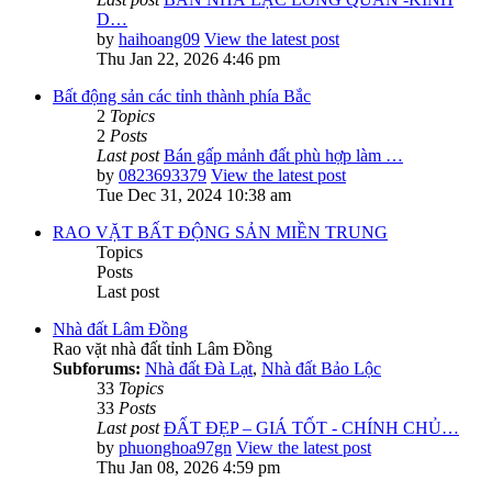
D…
by
haihoang09
View the latest post
Thu Jan 22, 2026 4:46 pm
Bất động sản các tỉnh thành phía Bắc
2
Topics
2
Posts
Last post
Bán gấp mảnh đất phù hợp làm …
by
0823693379
View the latest post
Tue Dec 31, 2024 10:38 am
RAO VẶT BẤT ĐỘNG SẢN MIỀN TRUNG
Topics
Posts
Last post
Nhà đất Lâm Đồng
Rao vặt nhà đất tỉnh Lâm Đồng
Subforums:
Nhà đất Đà Lạt
,
Nhà đất Bảo Lộc
33
Topics
33
Posts
Last post
ĐẤT ĐẸP – GIÁ TỐT - CHÍNH CHỦ…
by
phuonghoa97gn
View the latest post
Thu Jan 08, 2026 4:59 pm