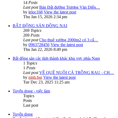
14
Posts
Last post
Bán Đất đường Trương Văn Diễn…
by
leloc168
View the latest post
Thu Jan 15, 2026 2:34 pm
BẤT ĐỘNG SẢN ĐỒNG NAI
269
Topics
269
Posts
Last post
Cho thuê xưởng 2000m2 có 3 cẩ…
by
0963728456
View the latest post
Thu Jan 22, 2026 8:49 pm
Bất động sản các tỉnh thành khác khu vực phía Nam
1
Topics
1
Posts
Last post
VỀ QUÊ NUÔI CÁ TRỒNG RAU - CH…
by
ninh.bui
View the latest post
Tue Dec 23, 2025 11:25 am
Tuyển dụng - việc làm
Topics
Posts
Last post
Tuyển dụng