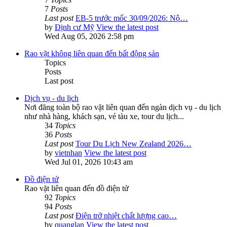
7
Posts
Last post
EB-5 trước mốc 30/09/2026: Nộ…
by
Định cư Mỹ
View the latest post
Wed Aug 05, 2026 2:58 pm
Rao vặt không liên quan đến bất động sản
Topics
Posts
Last post
Dịch vụ - du lịch
Nơi đăng toàn bộ rao vặt liên quan đến ngàn dịch vụ - du lịch
như nhà hàng, khách sạn, vé tàu xe, tour du lịch...
34
Topics
36
Posts
Last post
Tour Du Lịch New Zealand 2026…
by
vietnhan
View the latest post
Wed Jul 01, 2026 10:43 am
Đồ điện tử
Rao vặt liên quan đến đồ điện tử
92
Topics
94
Posts
Last post
Điện trở nhiệt chất lượng cao…
by
quanglan
View the latest post