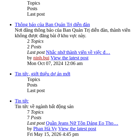
Topics
Posts
Last post
Thông báo của Ban Quản Trị diễn đàn
Nơi đăng thông báo của Ban Quản Trị diễn đàn, thành viên
không được đăng bài ở khu vực này.
2
Topics
2
Posts
Last post
Nhắc nhở thành viên về việc đ…
by
ninh.bui
View the latest post
Mon Oct 07, 2024 12:06 am
Tin tức, giới thiệu dự án mới
Topics
Posts
Last post
Tin tức
Tin tức về ngành bất động sản
7
Topics
7
Posts
Last post
Quần Jeans Nữ Tôn Dáng Eo Tho…
by
Phan Hà Vy
View the latest post
Fri May 15, 2026 4:45 pm