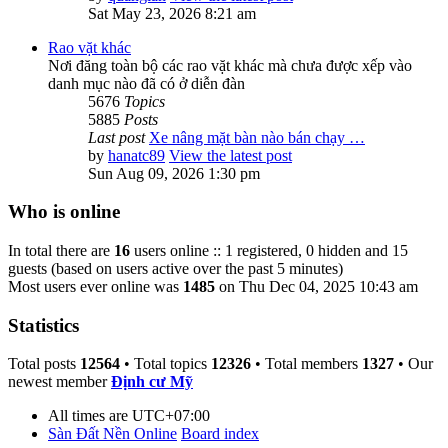
Sat May 23, 2026 8:21 am
Rao vặt khác
Nơi đăng toàn bộ các rao vặt khác mà chưa được xếp vào
danh mục nào đã có ở diễn đàn
5676
Topics
5885
Posts
Last post
Xe nâng mặt bàn nào bán chạy …
by
hanatc89
View the latest post
Sun Aug 09, 2026 1:30 pm
Who is online
In total there are
16
users online :: 1 registered, 0 hidden and 15
guests (based on users active over the past 5 minutes)
Most users ever online was
1485
on Thu Dec 04, 2025 10:43 am
Statistics
Total posts
12564
• Total topics
12326
• Total members
1327
• Our
newest member
Định cư Mỹ
All times are
UTC+07:00
Sàn Đất Nền Online
Board index