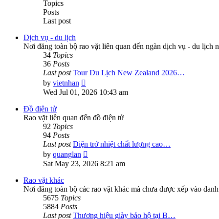
Topics
Posts
Last post
Dịch vụ - du lịch
Nơi đăng toàn bộ rao vặt liên quan đến ngàn dịch vụ - du lịch n
34
Topics
36
Posts
Last post
Tour Du Lịch New Zealand 2026…
View
by
vietnhan
the
Wed Jul 01, 2026 10:43 am
latest
post
Đồ điện tử
Rao vặt liên quan đến đồ điện tử
92
Topics
94
Posts
Last post
Điện trở nhiệt chất lượng cao…
View
by
quanglan
the
Sat May 23, 2026 8:21 am
latest
post
Rao vặt khác
Nơi đăng toàn bộ các rao vặt khác mà chưa được xếp vào danh
5675
Topics
5884
Posts
Last post
Thương hiệu giày bảo hộ tại B…