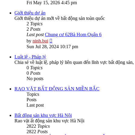
the
Fri May 15, 2026 4:45 pm
latest
post
Giới thiệu dự án
Giới thiệu dự án mới về bất động sản toàn quốc
2
Topics
2
Posts
Last post
Chung cư 62Bà Hom Quận 6
View
by
ninh.bui
the
Sun Jul 28, 2024 10:17 pm
latest
post
Luật lệ - Pháp lý
Chia sẻ về luật lệ, pháp lý liên quan đến lĩnh vực bất động sản,
0
Topics
0
Posts
No posts
RAO VẶT BẤT ĐỘNG SẢN MIỀN BẮC
Topics
Posts
Last post
Bất động sản khu vực Hà Nội
Rao vặt ất động sản khu vực Hà Nội
2822
Topics
2822
Posts