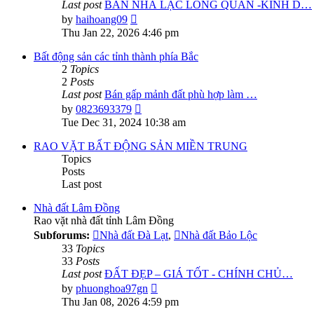
Last post
BÁN NHÀ LẠC LONG QUÂN -KINH D…
View
by
haihoang09
the
Thu Jan 22, 2026 4:46 pm
latest
post
Bất động sản các tỉnh thành phía Bắc
2
Topics
2
Posts
Last post
Bán gấp mảnh đất phù hợp làm …
View
by
0823693379
the
Tue Dec 31, 2024 10:38 am
latest
post
RAO VẶT BẤT ĐỘNG SẢN MIỀN TRUNG
Topics
Posts
Last post
Nhà đất Lâm Đồng
Rao vặt nhà đất tỉnh Lâm Đồng
Subforums:
Nhà đất Đà Lạt
,
Nhà đất Bảo Lộc
33
Topics
33
Posts
Last post
ĐẤT ĐẸP – GIÁ TỐT - CHÍNH CHỦ…
View
by
phuonghoa97gn
the
Thu Jan 08, 2026 4:59 pm
latest