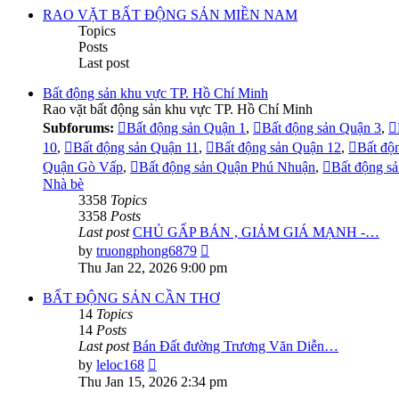
post
RAO VẶT BẤT ĐỘNG SẢN MIỀN NAM
Topics
Posts
Last post
Bất động sản khu vực TP. Hồ Chí Minh
Rao vặt bất động sản khu vực TP. Hồ Chí Minh
Subforums:
Bất động sản Quận 1
,
Bất động sản Quận 3
,
10
,
Bất động sản Quận 11
,
Bất động sản Quận 12
,
Bất độ
Quận Gò Vấp
,
Bất động sản Quận Phú Nhuận
,
Bất động s
Nhà bè
3358
Topics
3358
Posts
Last post
CHỦ GẤP BÁN , GIẢM GIÁ MẠNH -…
View
by
truongphong6879
the
Thu Jan 22, 2026 9:00 pm
latest
post
BẤT ĐỘNG SẢN CẦN THƠ
14
Topics
14
Posts
Last post
Bán Đất đường Trương Văn Diễn…
View
by
leloc168
the
Thu Jan 15, 2026 2:34 pm
latest