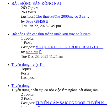
post
BẤT ĐỘNG SẢN ĐỒNG NAI
269
Topics
269
Posts
Last post
Cho thuê xưởng 2000m2 có 3 cẩ…
View
by
0963728456
the
Thu Jan 22, 2026 8:49 pm
latest
post
Bất động sản các tỉnh thành khác khu vực phía Nam
1
Topics
1
Posts
Last post
VỀ QUÊ NUÔI CÁ TRỒNG RAU - CH…
View
by
ninh.bui
the
Tue Dec 23, 2025 11:25 am
latest
post
Tuyển dụng - việc làm
Topics
Posts
Last post
Tuyển dụng
Tuyển dụng nhân sự, cơ hội việc làm ngành bất động sản
2
Topics
2
Posts
Last post
TUYỂN GẤP: SAIGONDOOR TUYỂN N
View