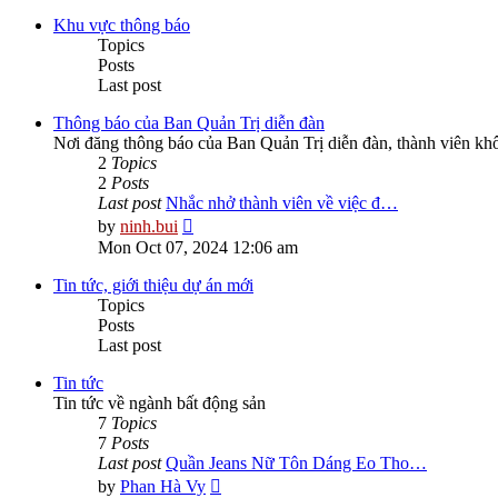
Khu vực thông báo
Topics
Posts
Last post
Thông báo của Ban Quản Trị diễn đàn
Nơi đăng thông báo của Ban Quản Trị diễn đàn, thành viên kh
2
Topics
2
Posts
Last post
Nhắc nhở thành viên về việc đ…
View
by
ninh.bui
the
Mon Oct 07, 2024 12:06 am
latest
post
Tin tức, giới thiệu dự án mới
Topics
Posts
Last post
Tin tức
Tin tức về ngành bất động sản
7
Topics
7
Posts
Last post
Quần Jeans Nữ Tôn Dáng Eo Tho…
View
by
Phan Hà Vy