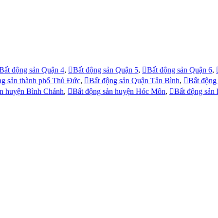
Bất động sản Quận 4
,
Bất động sản Quận 5
,
Bất động sản Quận 6
,
ng sản thành phố Thủ Đức
,
Bất động sản Quận Tân Bình
,
Bất động
ản huyện Bình Chánh
,
Bất động sản huyện Hóc Môn
,
Bất động sản