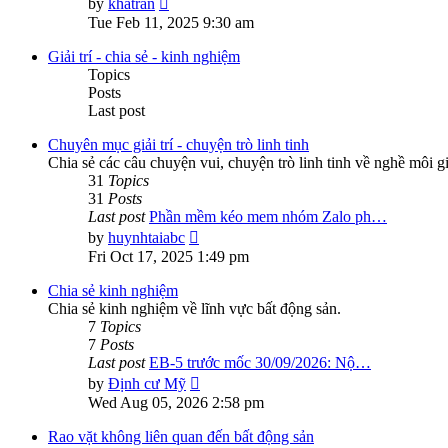
by
khatran
the
Tue Feb 11, 2025 9:30 am
latest
post
Giải trí - chia sẻ - kinh nghiệm
Topics
Posts
Last post
Chuyên mục giải trí - chuyện trò linh tinh
Chia sẻ các câu chuyện vui, chuyện trò linh tinh về nghề môi g
31
Topics
31
Posts
Last post
Phần mềm kéo mem nhóm Zalo ph…
View
by
huynhtaiabc
the
Fri Oct 17, 2025 1:49 pm
latest
post
Chia sẻ kinh nghiệm
Chia sẻ kinh nghiệm về lĩnh vực bất động sản.
7
Topics
7
Posts
Last post
EB-5 trước mốc 30/09/2026: Nộ…
View
by
Định cư Mỹ
the
Wed Aug 05, 2026 2:58 pm
latest
post
Rao vặt không liên quan đến bất động sản