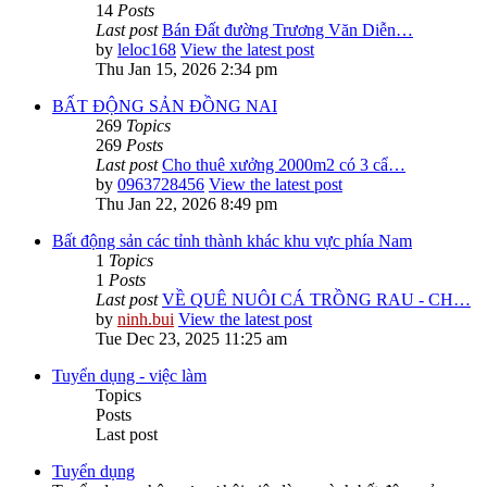
14
Posts
Last post
Bán Đất đường Trương Văn Diễn…
by
leloc168
View the latest post
Thu Jan 15, 2026 2:34 pm
BẤT ĐỘNG SẢN ĐỒNG NAI
269
Topics
269
Posts
Last post
Cho thuê xưởng 2000m2 có 3 cẩ…
by
0963728456
View the latest post
Thu Jan 22, 2026 8:49 pm
Bất động sản các tỉnh thành khác khu vực phía Nam
1
Topics
1
Posts
Last post
VỀ QUÊ NUÔI CÁ TRỒNG RAU - CH…
by
ninh.bui
View the latest post
Tue Dec 23, 2025 11:25 am
Tuyển dụng - việc làm
Topics
Posts
Last post
Tuyển dụng