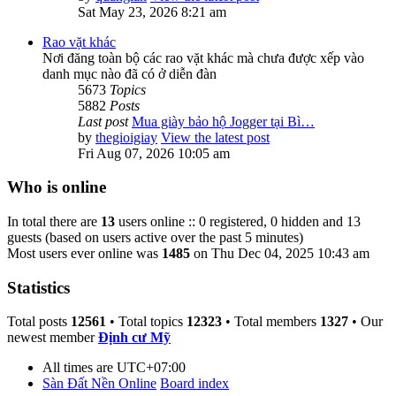
Sat May 23, 2026 8:21 am
Rao vặt khác
Nơi đăng toàn bộ các rao vặt khác mà chưa được xếp vào
danh mục nào đã có ở diễn đàn
5673
Topics
5882
Posts
Last post
Mua giày bảo hộ Jogger tại Bì…
by
thegioigiay
View the latest post
Fri Aug 07, 2026 10:05 am
Who is online
In total there are
13
users online :: 0 registered, 0 hidden and 13
guests (based on users active over the past 5 minutes)
Most users ever online was
1485
on Thu Dec 04, 2025 10:43 am
Statistics
Total posts
12561
• Total topics
12323
• Total members
1327
• Our
newest member
Định cư Mỹ
All times are
UTC+07:00
Sàn Đất Nền Online
Board index