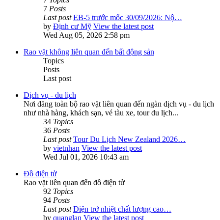
7
Posts
Last post
EB-5 trước mốc 30/09/2026: Nộ…
by
Định cư Mỹ
View the latest post
Wed Aug 05, 2026 2:58 pm
Rao vặt không liên quan đến bất động sản
Topics
Posts
Last post
Dịch vụ - du lịch
Nơi đăng toàn bộ rao vặt liên quan đến ngàn dịch vụ - du lịch
như nhà hàng, khách sạn, vé tàu xe, tour du lịch...
34
Topics
36
Posts
Last post
Tour Du Lịch New Zealand 2026…
by
vietnhan
View the latest post
Wed Jul 01, 2026 10:43 am
Đồ điện tử
Rao vặt liên quan đến đồ điện tử
92
Topics
94
Posts
Last post
Điện trở nhiệt chất lượng cao…
by
quanglan
View the latest post