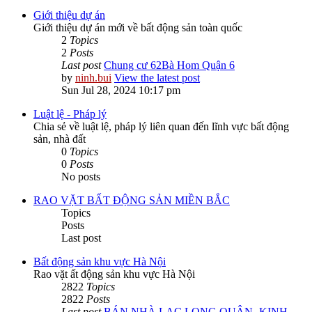
Giới thiệu dự án
Giới thiệu dự án mới về bất động sản toàn quốc
2
Topics
2
Posts
Last post
Chung cư 62Bà Hom Quận 6
by
ninh.bui
View the latest post
Sun Jul 28, 2024 10:17 pm
Luật lệ - Pháp lý
Chia sẻ về luật lệ, pháp lý liên quan đến lĩnh vực bất động
sản, nhà đất
0
Topics
0
Posts
No posts
RAO VẶT BẤT ĐỘNG SẢN MIỀN BẮC
Topics
Posts
Last post
Bất động sản khu vực Hà Nội
Rao vặt ất động sản khu vực Hà Nội
2822
Topics
2822
Posts
Last post
BÁN NHÀ LẠC LONG QUÂN -KINH