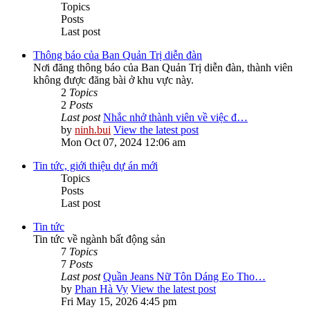
Topics
Posts
Last post
Thông báo của Ban Quản Trị diễn đàn
Nơi đăng thông báo của Ban Quản Trị diễn đàn, thành viên
không được đăng bài ở khu vực này.
2
Topics
2
Posts
Last post
Nhắc nhở thành viên về việc đ…
by
ninh.bui
View the latest post
Mon Oct 07, 2024 12:06 am
Tin tức, giới thiệu dự án mới
Topics
Posts
Last post
Tin tức
Tin tức về ngành bất động sản
7
Topics
7
Posts
Last post
Quần Jeans Nữ Tôn Dáng Eo Tho…
by
Phan Hà Vy
View the latest post
Fri May 15, 2026 4:45 pm