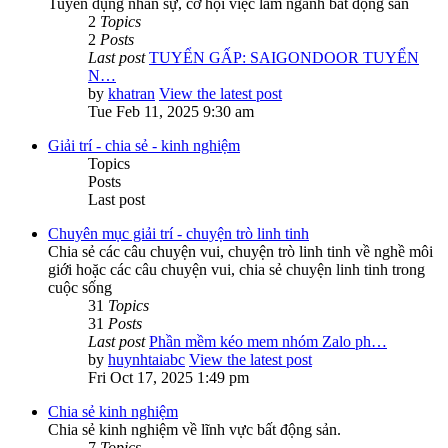
Tuyển dụng nhân sự, cơ hội việc làm ngành bất động sản
2
Topics
2
Posts
Last post
TUYỂN GẤP: SAIGONDOOR TUYỂN
N…
by
khatran
View the latest post
Tue Feb 11, 2025 9:30 am
Giải trí - chia sẻ - kinh nghiệm
Topics
Posts
Last post
Chuyên mục giải trí - chuyện trò linh tinh
Chia sẻ các câu chuyện vui, chuyện trò linh tinh về nghề môi
giới hoặc các câu chuyện vui, chia sẻ chuyện linh tinh trong
cuộc sống
31
Topics
31
Posts
Last post
Phần mềm kéo mem nhóm Zalo ph…
by
huynhtaiabc
View the latest post
Fri Oct 17, 2025 1:49 pm
Chia sẻ kinh nghiệm
Chia sẻ kinh nghiệm về lĩnh vực bất động sản.
7
Topics