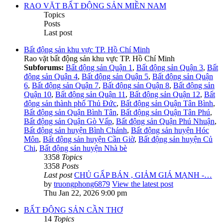
RAO VẶT BẤT ĐỘNG SẢN MIỀN NAM
Topics
Posts
Last post
Bất động sản khu vực TP. Hồ Chí Minh
Rao vặt bất động sản khu vực TP. Hồ Chí Minh
Subforums:
Bất động sản Quận 1
,
Bất động sản Quận 3
,
Bất
động sản Quận 4
,
Bất động sản Quận 5
,
Bất động sản Quận
6
,
Bất động sản Quận 7
,
Bất động sản Quận 8
,
Bất động sản
Quận 10
,
Bất động sản Quận 11
,
Bất động sản Quận 12
,
Bất
động sản thành phố Thủ Đức
,
Bất động sản Quận Tân Bình
,
Bất động sản Quận Bình Tân
,
Bất động sản Quận Tân Phú
,
Bất động sản Quận Gò Vấp
,
Bất động sản Quận Phú Nhuận
,
Bất động sản huyện Bình Chánh
,
Bất động sản huyện Hóc
Môn
,
Bất động sản huyện Cần Giờ
,
Bất động sản huyện Củ
Chi
,
Bất động sản huyện Nhà bè
3358
Topics
3358
Posts
Last post
CHỦ GẤP BÁN , GIẢM GIÁ MẠNH -…
by
truongphong6879
View the latest post
Thu Jan 22, 2026 9:00 pm
BẤT ĐỘNG SẢN CẦN THƠ
14
Topics