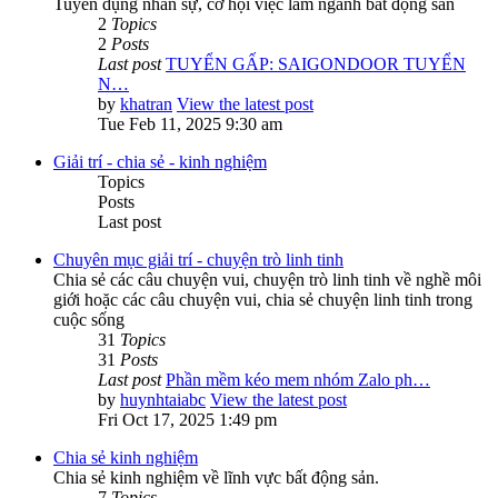
Tuyển dụng nhân sự, cơ hội việc làm ngành bất động sản
2
Topics
2
Posts
Last post
TUYỂN GẤP: SAIGONDOOR TUYỂN
N…
by
khatran
View the latest post
Tue Feb 11, 2025 9:30 am
Giải trí - chia sẻ - kinh nghiệm
Topics
Posts
Last post
Chuyên mục giải trí - chuyện trò linh tinh
Chia sẻ các câu chuyện vui, chuyện trò linh tinh về nghề môi
giới hoặc các câu chuyện vui, chia sẻ chuyện linh tinh trong
cuộc sống
31
Topics
31
Posts
Last post
Phần mềm kéo mem nhóm Zalo ph…
by
huynhtaiabc
View the latest post
Fri Oct 17, 2025 1:49 pm
Chia sẻ kinh nghiệm
Chia sẻ kinh nghiệm về lĩnh vực bất động sản.
7
Topics