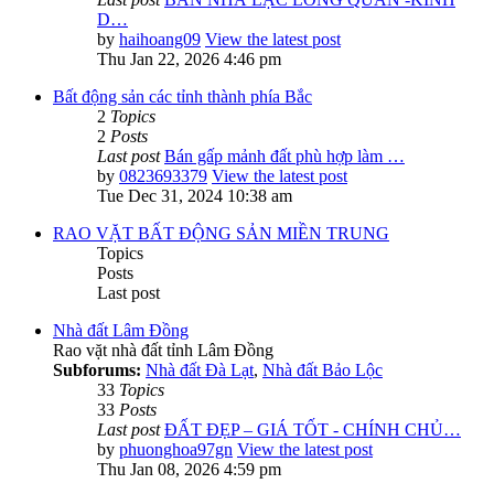
D…
by
haihoang09
View the latest post
Thu Jan 22, 2026 4:46 pm
Bất động sản các tỉnh thành phía Bắc
2
Topics
2
Posts
Last post
Bán gấp mảnh đất phù hợp làm …
by
0823693379
View the latest post
Tue Dec 31, 2024 10:38 am
RAO VẶT BẤT ĐỘNG SẢN MIỀN TRUNG
Topics
Posts
Last post
Nhà đất Lâm Đồng
Rao vặt nhà đất tỉnh Lâm Đồng
Subforums:
Nhà đất Đà Lạt
,
Nhà đất Bảo Lộc
33
Topics
33
Posts
Last post
ĐẤT ĐẸP – GIÁ TỐT - CHÍNH CHỦ…
by
phuonghoa97gn
View the latest post
Thu Jan 08, 2026 4:59 pm