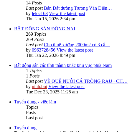
14
Posts
Last post
Bán Đất đường Trương Văn Diễn…
by
leloc168
View the latest post
Thu Jan 15, 2026 2:34 pm
BẤT ĐỘNG SẢN ĐỒNG NAI
269
Topics
269
Posts
Last post
Cho thuê xưởng 2000m2 có 3 cẩ…
by
0963728456
View the latest post
Thu Jan 22, 2026 8:49 pm
Bất động sản các tỉnh thành khác khu vực phía Nam
1
Topics
1
Posts
Last post
VỀ QUÊ NUÔI CÁ TRỒNG RAU - CH…
by
ninh.bui
View the latest post
Tue Dec 23, 2025 11:25 am
Tuyển dụng - việc làm
Topics
Posts
Last post
Tuyển dụng