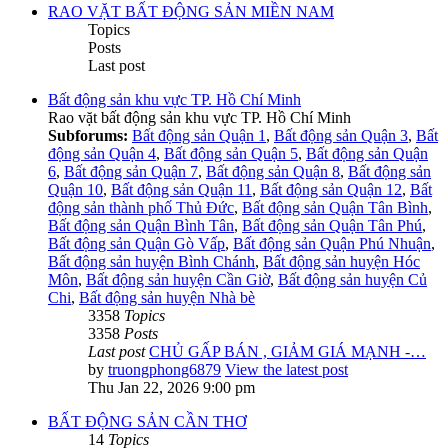
RAO VẶT BẤT ĐỘNG SẢN MIỀN NAM
Topics
Posts
Last post
Bất động sản khu vực TP. Hồ Chí Minh
Rao vặt bất động sản khu vực TP. Hồ Chí Minh
Subforums:
Bất động sản Quận 1
,
Bất động sản Quận 3
,
Bất
động sản Quận 4
,
Bất động sản Quận 5
,
Bất động sản Quận
6
,
Bất động sản Quận 7
,
Bất động sản Quận 8
,
Bất động sản
Quận 10
,
Bất động sản Quận 11
,
Bất động sản Quận 12
,
Bất
động sản thành phố Thủ Đức
,
Bất động sản Quận Tân Bình
,
Bất động sản Quận Bình Tân
,
Bất động sản Quận Tân Phú
,
Bất động sản Quận Gò Vấp
,
Bất động sản Quận Phú Nhuận
,
Bất động sản huyện Bình Chánh
,
Bất động sản huyện Hóc
Môn
,
Bất động sản huyện Cần Giờ
,
Bất động sản huyện Củ
Chi
,
Bất động sản huyện Nhà bè
3358
Topics
3358
Posts
Last post
CHỦ GẤP BÁN , GIẢM GIÁ MẠNH -…
by
truongphong6879
View the latest post
Thu Jan 22, 2026 9:00 pm
BẤT ĐỘNG SẢN CẦN THƠ
14
Topics