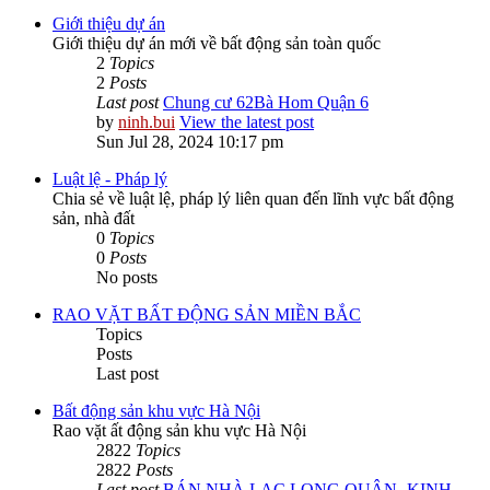
Giới thiệu dự án
Giới thiệu dự án mới về bất động sản toàn quốc
2
Topics
2
Posts
Last post
Chung cư 62Bà Hom Quận 6
by
ninh.bui
View the latest post
Sun Jul 28, 2024 10:17 pm
Luật lệ - Pháp lý
Chia sẻ về luật lệ, pháp lý liên quan đến lĩnh vực bất động
sản, nhà đất
0
Topics
0
Posts
No posts
RAO VẶT BẤT ĐỘNG SẢN MIỀN BẮC
Topics
Posts
Last post
Bất động sản khu vực Hà Nội
Rao vặt ất động sản khu vực Hà Nội
2822
Topics
2822
Posts
Last post
BÁN NHÀ LẠC LONG QUÂN -KINH