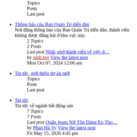
Topics
Posts
Last post
Thông báo của Ban Quản Trị diễn đàn
Nơi đăng thông báo của Ban Quản Trị diễn đàn, thành viên
không được đăng bài ở khu vực này.
2
Topics
2
Posts
Last post
Nhắc nhở thành viên về việc đ…
by
ninh.bui
View the latest post
Mon Oct 07, 2024 12:06 am
Tin tức, giới thiệu dự án mới
Topics
Posts
Last post
Tin tức
Tin tức về ngành bất động sản
7
Topics
7
Posts
Last post
Quần Jeans Nữ Tôn Dáng Eo Tho…
by
Phan Hà Vy
View the latest post
Fri May 15, 2026 4:45 pm