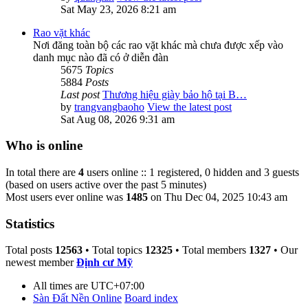
Sat May 23, 2026 8:21 am
Rao vặt khác
Nơi đăng toàn bộ các rao vặt khác mà chưa được xếp vào
danh mục nào đã có ở diễn đàn
5675
Topics
5884
Posts
Last post
Thương hiệu giày bảo hộ tại B…
by
trangvangbaoho
View the latest post
Sat Aug 08, 2026 9:31 am
Who is online
In total there are
4
users online :: 1 registered, 0 hidden and 3 guests
(based on users active over the past 5 minutes)
Most users ever online was
1485
on Thu Dec 04, 2025 10:43 am
Statistics
Total posts
12563
• Total topics
12325
• Total members
1327
• Our
newest member
Định cư Mỹ
All times are
UTC+07:00
Sàn Đất Nền Online
Board index