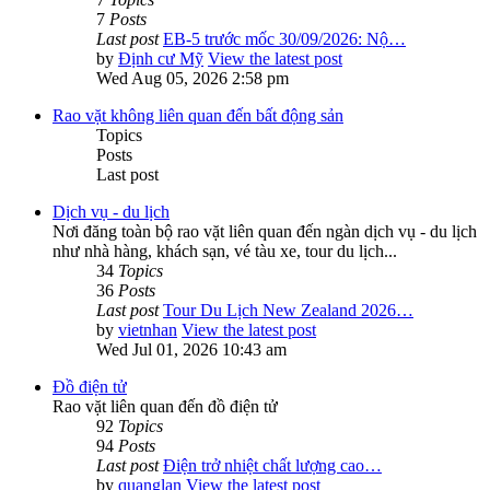
7
Posts
Last post
EB-5 trước mốc 30/09/2026: Nộ…
by
Định cư Mỹ
View the latest post
Wed Aug 05, 2026 2:58 pm
Rao vặt không liên quan đến bất động sản
Topics
Posts
Last post
Dịch vụ - du lịch
Nơi đăng toàn bộ rao vặt liên quan đến ngàn dịch vụ - du lịch
như nhà hàng, khách sạn, vé tàu xe, tour du lịch...
34
Topics
36
Posts
Last post
Tour Du Lịch New Zealand 2026…
by
vietnhan
View the latest post
Wed Jul 01, 2026 10:43 am
Đồ điện tử
Rao vặt liên quan đến đồ điện tử
92
Topics
94
Posts
Last post
Điện trở nhiệt chất lượng cao…
by
quanglan
View the latest post