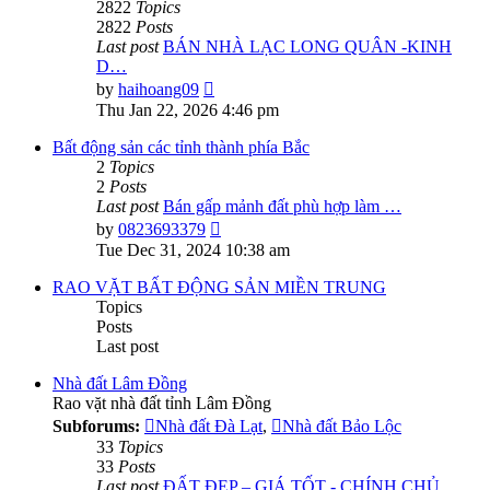
2822
Topics
2822
Posts
Last post
BÁN NHÀ LẠC LONG QUÂN -KINH
D…
View
by
haihoang09
the
Thu Jan 22, 2026 4:46 pm
latest
post
Bất động sản các tỉnh thành phía Bắc
2
Topics
2
Posts
Last post
Bán gấp mảnh đất phù hợp làm …
View
by
0823693379
the
Tue Dec 31, 2024 10:38 am
latest
post
RAO VẶT BẤT ĐỘNG SẢN MIỀN TRUNG
Topics
Posts
Last post
Nhà đất Lâm Đồng
Rao vặt nhà đất tỉnh Lâm Đồng
Subforums:
Nhà đất Đà Lạt
,
Nhà đất Bảo Lộc
33
Topics
33
Posts
Last post
ĐẤT ĐẸP – GIÁ TỐT - CHÍNH CHỦ…