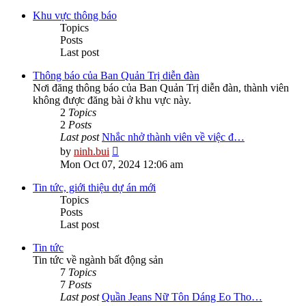
Khu vực thông báo
Topics
Posts
Last post
Thông báo của Ban Quản Trị diễn đàn
Nơi đăng thông báo của Ban Quản Trị diễn đàn, thành viên
không được đăng bài ở khu vực này.
2
Topics
2
Posts
Last post
Nhắc nhở thành viên về việc đ…
View
by
ninh.bui
the
Mon Oct 07, 2024 12:06 am
latest
post
Tin tức, giới thiệu dự án mới
Topics
Posts
Last post
Tin tức
Tin tức về ngành bất động sản
7
Topics
7
Posts
Last post
Quần Jeans Nữ Tôn Dáng Eo Tho…