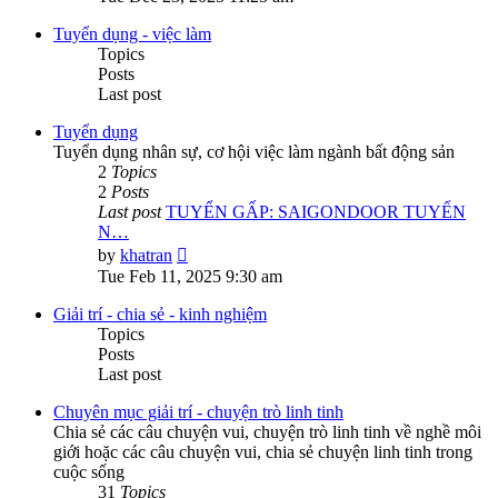
latest
post
Tuyển dụng - việc làm
Topics
Posts
Last post
Tuyển dụng
Tuyển dụng nhân sự, cơ hội việc làm ngành bất động sản
2
Topics
2
Posts
Last post
TUYỂN GẤP: SAIGONDOOR TUYỂN
N…
View
by
khatran
the
Tue Feb 11, 2025 9:30 am
latest
post
Giải trí - chia sẻ - kinh nghiệm
Topics
Posts
Last post
Chuyên mục giải trí - chuyện trò linh tinh
Chia sẻ các câu chuyện vui, chuyện trò linh tinh về nghề môi
giới hoặc các câu chuyện vui, chia sẻ chuyện linh tinh trong
cuộc sống
31
Topics