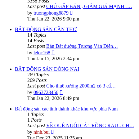
3358
Posts
Last post
CHỦ GẤP BÁN , GIẢM GIÁ MẠNH -…
View
by
truongphong6879
the
Thu Jan 22, 2026 9:00 pm
latest
post
BẤT ĐỘNG SẢN CẦN THƠ
14
Topics
14
Posts
Last post
Bán Đất đường Trương Văn Diễn…
View
by
leloc168
the
Thu Jan 15, 2026 2:34 pm
latest
post
BẤT ĐỘNG SẢN ĐỒNG NAI
269
Topics
269
Posts
Last post
Cho thuê xưởng 2000m2 có 3 cẩ…
View
by
0963728456
the
Thu Jan 22, 2026 8:49 pm
latest
post
Bất động sản các tỉnh thành khác khu vực phía Nam
1
Topics
1
Posts
Last post
VỀ QUÊ NUÔI CÁ TRỒNG RAU - CH…
View
by
ninh.bui
the
Tue Dec 23, 2025 11:25 am