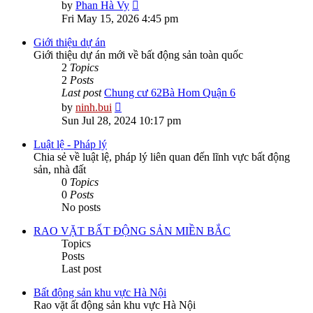
View
by
Phan Hà Vy
the
Fri May 15, 2026 4:45 pm
latest
post
Giới thiệu dự án
Giới thiệu dự án mới về bất động sản toàn quốc
2
Topics
2
Posts
Last post
Chung cư 62Bà Hom Quận 6
View
by
ninh.bui
the
Sun Jul 28, 2024 10:17 pm
latest
post
Luật lệ - Pháp lý
Chia sẻ về luật lệ, pháp lý liên quan đến lĩnh vực bất động
sản, nhà đất
0
Topics
0
Posts
No posts
RAO VẶT BẤT ĐỘNG SẢN MIỀN BẮC
Topics
Posts
Last post
Bất động sản khu vực Hà Nội
Rao vặt ất động sản khu vực Hà Nội