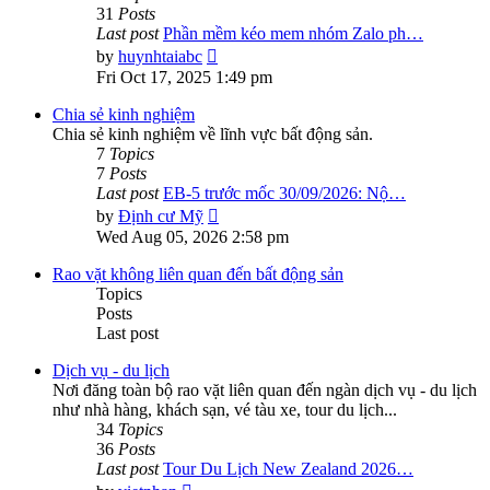
31
Posts
Last post
Phần mềm kéo mem nhóm Zalo ph…
View
by
huynhtaiabc
the
Fri Oct 17, 2025 1:49 pm
latest
post
Chia sẻ kinh nghiệm
Chia sẻ kinh nghiệm về lĩnh vực bất động sản.
7
Topics
7
Posts
Last post
EB-5 trước mốc 30/09/2026: Nộ…
View
by
Định cư Mỹ
the
Wed Aug 05, 2026 2:58 pm
latest
post
Rao vặt không liên quan đến bất động sản
Topics
Posts
Last post
Dịch vụ - du lịch
Nơi đăng toàn bộ rao vặt liên quan đến ngàn dịch vụ - du lịch
như nhà hàng, khách sạn, vé tàu xe, tour du lịch...
34
Topics
36
Posts
Last post
Tour Du Lịch New Zealand 2026…
View