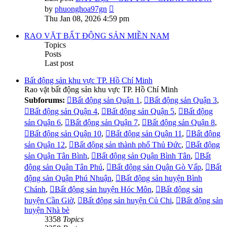
View
by
phuonghoa97gn
the
Thu Jan 08, 2026 4:59 pm
latest
post
RAO VẶT BẤT ĐỘNG SẢN MIỀN NAM
Topics
Posts
Last post
Bất động sản khu vực TP. Hồ Chí Minh
Rao vặt bất động sản khu vực TP. Hồ Chí Minh
Subforums:
Bất động sản Quận 1
,
Bất động sản Quận 3
,
Bất động sản Quận 4
,
Bất động sản Quận 5
,
Bất động
sản Quận 6
,
Bất động sản Quận 7
,
Bất động sản Quận 8
,
Bất động sản Quận 10
,
Bất động sản Quận 11
,
Bất động
sản Quận 12
,
Bất động sản thành phố Thủ Đức
,
Bất động
sản Quận Tân Bình
,
Bất động sản Quận Bình Tân
,
Bất
động sản Quận Tân Phú
,
Bất động sản Quận Gò Vấp
,
Bất
động sản Quận Phú Nhuận
,
Bất động sản huyện Bình
Chánh
,
Bất động sản huyện Hóc Môn
,
Bất động sản
huyện Cần Giờ
,
Bất động sản huyện Củ Chi
,
Bất động sản
huyện Nhà bè
3358
Topics