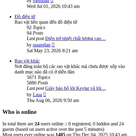
by
vietnhan
the
Wed Jul 01, 2026 10:43 am
latest
post
Đồ điện tử
Rao vặt liên quan đến đồ điện tử
92
Topics
94
Posts
Last post
Điện trở nhiệt chất lượng cao…
View
by
quanglan
the
Sat May 23, 2026 8:21 am
latest
post
Rao vặt khác
Nơi đăng toàn bộ các rao vặt khác mà chưa được xếp vào
danh mục nào đã có ở diễn đàn
5671
Topics
5880
Posts
Last post
Giày bảo hộ lót Kevlar và lót…
View
by
Lasa
the
Thu Aug 06, 2026 9:50 am
latest
post
Who is online
In total there are
24
users online :: 0 registered, 0 hidden and 24
guests (based on users active over the past 5 minutes)
Most users ever online was
1485
on Thu Dec 04, 2025 10:43 am