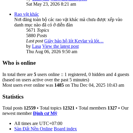
Sat May 23, 2026 8:21 am
Rao vặt khác
Nơi đăng toàn bộ các rao vặt khác mà chưa được xếp vào
danh mục nào đã có ở diễn đàn
5671
Topics
5880
Posts
Last post
Giày bảo hộ lót Kevlar và lót…
by
Lasa
View the latest post
Thu Aug 06, 2026 9:50 am
Who is online
In total there are
5
users online :: 1 registered, 0 hidden and 4 guests
(based on users active over the past 5 minutes)
Most users ever online was
1485
on Thu Dec 04, 2025 10:43 am
Statistics
Total posts
12559
• Total topics
12321
• Total members
1327
• Our
newest member
Định cư Mỹ
All times are
UTC+07:00
Sàn Đất Nền Online
Board index