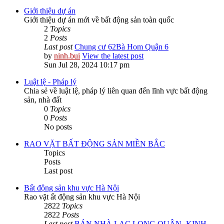
Giới thiệu dự án
Giới thiệu dự án mới về bất động sản toàn quốc
2
Topics
2
Posts
Last post
Chung cư 62Bà Hom Quận 6
by
ninh.bui
View the latest post
Sun Jul 28, 2024 10:17 pm
Luật lệ - Pháp lý
Chia sẻ về luật lệ, pháp lý liên quan đến lĩnh vực bất động
sản, nhà đất
0
Topics
0
Posts
No posts
RAO VẶT BẤT ĐỘNG SẢN MIỀN BẮC
Topics
Posts
Last post
Bất động sản khu vực Hà Nội
Rao vặt ất động sản khu vực Hà Nội
2822
Topics
2822
Posts
Last post
BÁN NHÀ LẠC LONG QUÂN -KINH