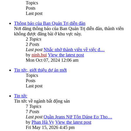
Topics
Posts
Last post
Thông báo của Ban Quản Trị diễn đàn
Nơi đăng thông báo của Ban Quản Trị diễn đàn, thành viên
không được đăng bài ở khu vực này.
2
Topics
2
Posts
Last post
Nhắc nhở thành viên về việc đ…
by
ninh.bui
View the latest post
Mon Oct 07, 2024 12:06 am
Tin tức, giới thiệu dự án mới
Topics
Posts
Last post
Tin tức
Tin tức về ngành bất động sản
7
Topics
7
Posts
Last post
Quần Jeans Nữ Tôn Dáng Eo Tho…
by
Phan Hà Vy
View the latest post
Fri May 15, 2026 4:45 pm