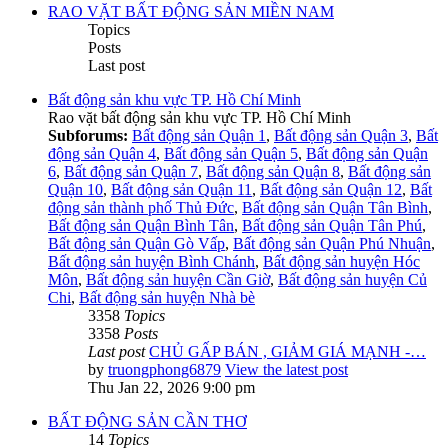
RAO VẶT BẤT ĐỘNG SẢN MIỀN NAM
Topics
Posts
Last post
Bất động sản khu vực TP. Hồ Chí Minh
Rao vặt bất động sản khu vực TP. Hồ Chí Minh
Subforums:
Bất động sản Quận 1
,
Bất động sản Quận 3
,
Bất
động sản Quận 4
,
Bất động sản Quận 5
,
Bất động sản Quận
6
,
Bất động sản Quận 7
,
Bất động sản Quận 8
,
Bất động sản
Quận 10
,
Bất động sản Quận 11
,
Bất động sản Quận 12
,
Bất
động sản thành phố Thủ Đức
,
Bất động sản Quận Tân Bình
,
Bất động sản Quận Bình Tân
,
Bất động sản Quận Tân Phú
,
Bất động sản Quận Gò Vấp
,
Bất động sản Quận Phú Nhuận
,
Bất động sản huyện Bình Chánh
,
Bất động sản huyện Hóc
Môn
,
Bất động sản huyện Cần Giờ
,
Bất động sản huyện Củ
Chi
,
Bất động sản huyện Nhà bè
3358
Topics
3358
Posts
Last post
CHỦ GẤP BÁN , GIẢM GIÁ MẠNH -…
by
truongphong6879
View the latest post
Thu Jan 22, 2026 9:00 pm
BẤT ĐỘNG SẢN CẦN THƠ
14
Topics