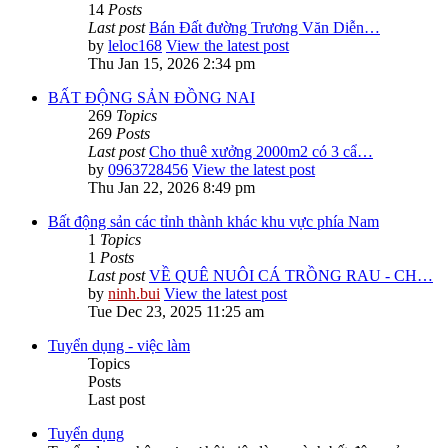
14
Posts
Last post
Bán Đất đường Trương Văn Diễn…
by
leloc168
View the latest post
Thu Jan 15, 2026 2:34 pm
BẤT ĐỘNG SẢN ĐỒNG NAI
269
Topics
269
Posts
Last post
Cho thuê xưởng 2000m2 có 3 cẩ…
by
0963728456
View the latest post
Thu Jan 22, 2026 8:49 pm
Bất động sản các tỉnh thành khác khu vực phía Nam
1
Topics
1
Posts
Last post
VỀ QUÊ NUÔI CÁ TRỒNG RAU - CH…
by
ninh.bui
View the latest post
Tue Dec 23, 2025 11:25 am
Tuyển dụng - việc làm
Topics
Posts
Last post
Tuyển dụng