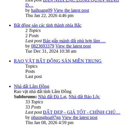
D…
by
haihoang09
View the latest post
Thu Jan 22, 2026 4:46 pm
Bất động sản các tỉnh thành phía Bắc
2
Topics
2
Posts
Last post
Bán gấp mảnh đất phù hợp làm …
by
0823693379
View the latest post
Tue Dec 31, 2024 10:38 am
RAO VẶT BẤT ĐỘNG SẢN MIỀN TRUNG
Topics
Posts
Last post
Nhà đất Lâm Đồng
Rao vặt nhà đất tỉnh Lâm Đồng
Subforums:
Nhà đất Đà Lạt
,
Nhà đất Bảo Lộc
33
Topics
33
Posts
Last post
ĐẤT ĐẸP – GIÁ TỐT - CHÍNH CHỦ…
by
phuonghoa97gn
View the latest post
Thu Jan 08, 2026 4:59 pm