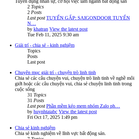
Tuyển dụng nhân sự, cơ hội việc làm ngành bất động sản
2
Topics
2
Posts
Last post
TUYỂN GẤP: SAIGONDOOR TUYỂN
N…
by
khatran
View the latest post
Tue Feb 11, 2025 9:30 am
Giải trí - chia sẻ - kinh nghiệm
Topics
Posts
Last post
Chuyên mục giải trí - chuyện trò linh tinh
Chia sẻ các câu chuyện vui, chuyện trò linh tinh về nghề môi
giới hoặc các câu chuyện vui, chia sẻ chuyện linh tinh trong
cuộc sống
31
Topics
31
Posts
Last post
Phần mềm kéo mem nhóm Zalo ph…
by
huynhtaiabc
View the latest post
Fri Oct 17, 2025 1:49 pm
Chia sẻ kinh nghiệm
Chia sẻ kinh nghiệm về lĩnh vực bất động sản.
7
Topics