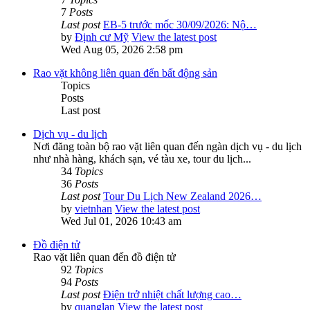
7
Posts
Last post
EB-5 trước mốc 30/09/2026: Nộ…
by
Định cư Mỹ
View the latest post
Wed Aug 05, 2026 2:58 pm
Rao vặt không liên quan đến bất động sản
Topics
Posts
Last post
Dịch vụ - du lịch
Nơi đăng toàn bộ rao vặt liên quan đến ngàn dịch vụ - du lịch
như nhà hàng, khách sạn, vé tàu xe, tour du lịch...
34
Topics
36
Posts
Last post
Tour Du Lịch New Zealand 2026…
by
vietnhan
View the latest post
Wed Jul 01, 2026 10:43 am
Đồ điện tử
Rao vặt liên quan đến đồ điện tử
92
Topics
94
Posts
Last post
Điện trở nhiệt chất lượng cao…
by
quanglan
View the latest post