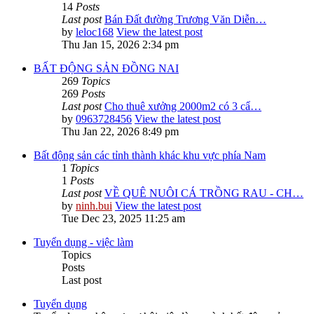
14
Posts
Last post
Bán Đất đường Trương Văn Diễn…
by
leloc168
View the latest post
Thu Jan 15, 2026 2:34 pm
BẤT ĐỘNG SẢN ĐỒNG NAI
269
Topics
269
Posts
Last post
Cho thuê xưởng 2000m2 có 3 cẩ…
by
0963728456
View the latest post
Thu Jan 22, 2026 8:49 pm
Bất động sản các tỉnh thành khác khu vực phía Nam
1
Topics
1
Posts
Last post
VỀ QUÊ NUÔI CÁ TRỒNG RAU - CH…
by
ninh.bui
View the latest post
Tue Dec 23, 2025 11:25 am
Tuyển dụng - việc làm
Topics
Posts
Last post
Tuyển dụng