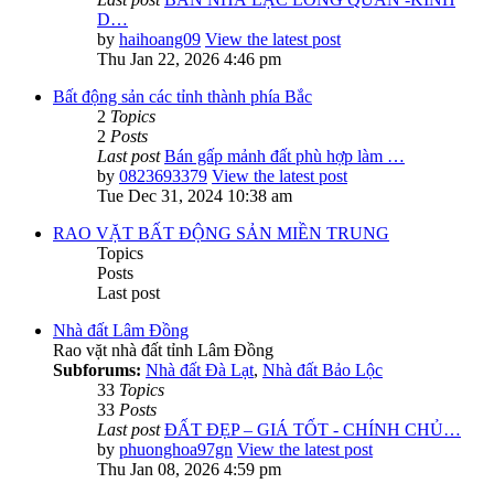
D…
by
haihoang09
View the latest post
Thu Jan 22, 2026 4:46 pm
Bất động sản các tỉnh thành phía Bắc
2
Topics
2
Posts
Last post
Bán gấp mảnh đất phù hợp làm …
by
0823693379
View the latest post
Tue Dec 31, 2024 10:38 am
RAO VẶT BẤT ĐỘNG SẢN MIỀN TRUNG
Topics
Posts
Last post
Nhà đất Lâm Đồng
Rao vặt nhà đất tỉnh Lâm Đồng
Subforums:
Nhà đất Đà Lạt
,
Nhà đất Bảo Lộc
33
Topics
33
Posts
Last post
ĐẤT ĐẸP – GIÁ TỐT - CHÍNH CHỦ…
by
phuonghoa97gn
View the latest post
Thu Jan 08, 2026 4:59 pm