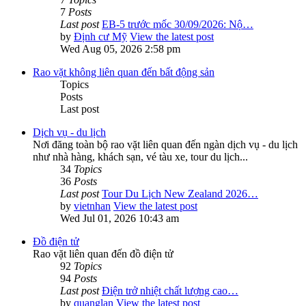
7
Posts
Last post
EB-5 trước mốc 30/09/2026: Nộ…
by
Định cư Mỹ
View the latest post
Wed Aug 05, 2026 2:58 pm
Rao vặt không liên quan đến bất động sản
Topics
Posts
Last post
Dịch vụ - du lịch
Nơi đăng toàn bộ rao vặt liên quan đến ngàn dịch vụ - du lịch
như nhà hàng, khách sạn, vé tàu xe, tour du lịch...
34
Topics
36
Posts
Last post
Tour Du Lịch New Zealand 2026…
by
vietnhan
View the latest post
Wed Jul 01, 2026 10:43 am
Đồ điện tử
Rao vặt liên quan đến đồ điện tử
92
Topics
94
Posts
Last post
Điện trở nhiệt chất lượng cao…
by
quanglan
View the latest post