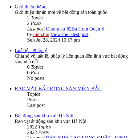
Giới thiệu dự án
Giới thiệu dự án mới về bất động sản toàn quốc
2
Topics
2
Posts
Last post
Chung cư 62Bà Hom Quận 6
by
ninh.bui
View the latest post
Sun Jul 28, 2024 10:17 pm
Luật lệ - Pháp lý
Chia sẻ về luật lệ, pháp lý liên quan đến lĩnh vực bất động
sản, nhà đất
0
Topics
0
Posts
No posts
RAO VẶT BẤT ĐỘNG SẢN MIỀN BẮC
Topics
Posts
Last post
Bất động sản khu vực Hà Nội
Rao vặt ất động sản khu vực Hà Nội
2822
Topics
2822
Posts
Last post
BÁN NHÀ LẠC LONG QUÂN -KINH