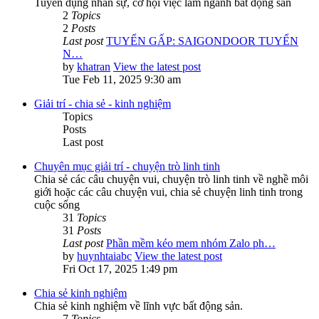
Tuyển dụng nhân sự, cơ hội việc làm ngành bất động sản
2
Topics
2
Posts
Last post
TUYỂN GẤP: SAIGONDOOR TUYỂN
N…
by
khatran
View the latest post
Tue Feb 11, 2025 9:30 am
Giải trí - chia sẻ - kinh nghiệm
Topics
Posts
Last post
Chuyên mục giải trí - chuyện trò linh tinh
Chia sẻ các câu chuyện vui, chuyện trò linh tinh về nghề môi
giới hoặc các câu chuyện vui, chia sẻ chuyện linh tinh trong
cuộc sống
31
Topics
31
Posts
Last post
Phần mềm kéo mem nhóm Zalo ph…
by
huynhtaiabc
View the latest post
Fri Oct 17, 2025 1:49 pm
Chia sẻ kinh nghiệm
Chia sẻ kinh nghiệm về lĩnh vực bất động sản.
7
Topics