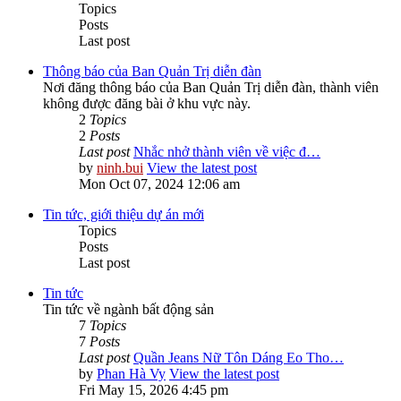
Topics
Posts
Last post
Thông báo của Ban Quản Trị diễn đàn
Nơi đăng thông báo của Ban Quản Trị diễn đàn, thành viên
không được đăng bài ở khu vực này.
2
Topics
2
Posts
Last post
Nhắc nhở thành viên về việc đ…
by
ninh.bui
View the latest post
Mon Oct 07, 2024 12:06 am
Tin tức, giới thiệu dự án mới
Topics
Posts
Last post
Tin tức
Tin tức về ngành bất động sản
7
Topics
7
Posts
Last post
Quần Jeans Nữ Tôn Dáng Eo Tho…
by
Phan Hà Vy
View the latest post
Fri May 15, 2026 4:45 pm