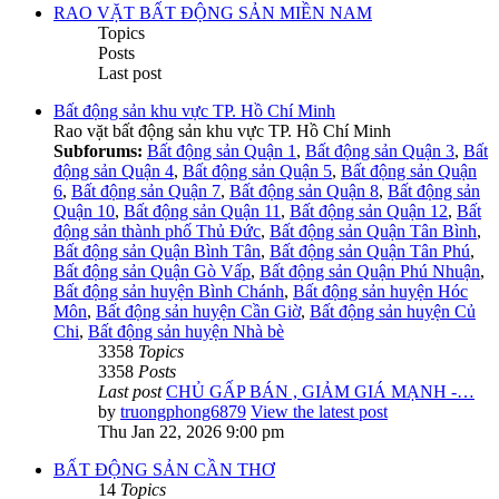
RAO VẶT BẤT ĐỘNG SẢN MIỀN NAM
Topics
Posts
Last post
Bất động sản khu vực TP. Hồ Chí Minh
Rao vặt bất động sản khu vực TP. Hồ Chí Minh
Subforums:
Bất động sản Quận 1
,
Bất động sản Quận 3
,
Bất
động sản Quận 4
,
Bất động sản Quận 5
,
Bất động sản Quận
6
,
Bất động sản Quận 7
,
Bất động sản Quận 8
,
Bất động sản
Quận 10
,
Bất động sản Quận 11
,
Bất động sản Quận 12
,
Bất
động sản thành phố Thủ Đức
,
Bất động sản Quận Tân Bình
,
Bất động sản Quận Bình Tân
,
Bất động sản Quận Tân Phú
,
Bất động sản Quận Gò Vấp
,
Bất động sản Quận Phú Nhuận
,
Bất động sản huyện Bình Chánh
,
Bất động sản huyện Hóc
Môn
,
Bất động sản huyện Cần Giờ
,
Bất động sản huyện Củ
Chi
,
Bất động sản huyện Nhà bè
3358
Topics
3358
Posts
Last post
CHỦ GẤP BÁN , GIẢM GIÁ MẠNH -…
by
truongphong6879
View the latest post
Thu Jan 22, 2026 9:00 pm
BẤT ĐỘNG SẢN CẦN THƠ
14
Topics