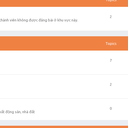
2
 thành viên không được đăng bài ở khu vực này.
Topics
7
2
0
 bất động sản, nhà đất