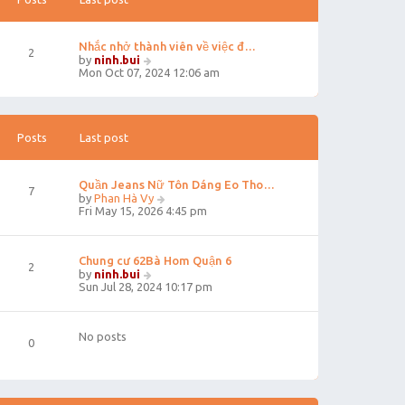
Nhắc nhở thành viên về việc đ…
2
V
by
ninh.bui
i
Mon Oct 07, 2024 12:06 am
e
w
t
h
e
Posts
Last post
l
a
t
Quần Jeans Nữ Tôn Dáng Eo Tho…
e
7
V
by
Phan Hà Vy
s
i
Fri May 15, 2026 4:45 pm
t
e
p
w
o
t
s
Chung cư 62Bà Hom Quận 6
h
t
2
V
e
by
ninh.bui
i
l
Sun Jul 28, 2024 10:17 pm
e
a
w
t
t
e
No posts
h
s
0
e
t
l
p
a
o
t
s
e
t