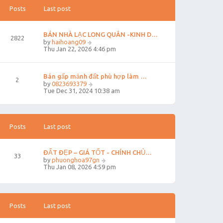
s
Posts
Last post
t
p
o
s
BÁN NHÀ LẠC LONG QUÂN -KINH D…
2822
t
V
by
haihoang09
i
Thu Jan 22, 2026 4:46 pm
e
w
t
Bán gấp mảnh đất phù hợp làm …
h
2
e
V
by
0823693379
l
i
Tue Dec 31, 2024 10:38 am
a
e
t
w
e
t
s
h
t
e
Posts
Last post
p
l
o
a
s
t
ĐẤT ĐẸP – GIÁ TỐT - CHÍNH CHỦ…
t
e
33
V
by
phuonghoa97gn
s
i
Thu Jan 08, 2026 4:59 pm
t
e
p
w
o
t
s
h
t
e
Posts
Last post
l
a
t