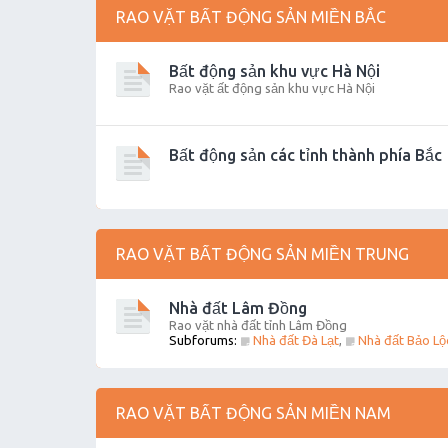
RAO VẶT BẤT ĐỘNG SẢN MIỀN BẮC
Bất động sản khu vực Hà Nội
Rao vặt ất động sản khu vực Hà Nội
Bất động sản các tỉnh thành phía Bắc
RAO VẶT BẤT ĐỘNG SẢN MIỀN TRUNG
Nhà đất Lâm Đồng
Rao vặt nhà đất tỉnh Lâm Đồng
Subforums:
Nhà đất Đà Lạt
,
Nhà đất Bảo Lộ
RAO VẶT BẤT ĐỘNG SẢN MIỀN NAM