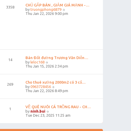
e
CHỦ GẤP BÁN , GIẢM GIÁ MẠNH -…
3358
s
V
by
truongphong6879
t
i
Thu Jan 22, 2026 9:00 pm
p
e
o
w
s
t
t
h
e
l
a
t
e
s
Bán Đất đường Trương Văn Diễn…
t
14
V
by
leloc168
p
i
Thu Jan 15, 2026 2:34 pm
o
e
s
w
t
t
Cho thuê xưởng 2000m2 có 3 cẩ…
h
269
e
V
by
0963728456
l
i
Thu Jan 22, 2026 8:49 pm
a
e
t
w
e
t
VỀ QUÊ NUÔI CÁ TRỒNG RAU - CH…
s
h
1
t
V
e
by
ninh.bui
p
i
l
Tue Dec 23, 2025 11:25 am
o
e
a
s
w
t
t
t
e