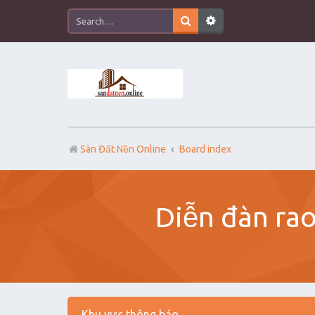
Sàn Đất Nền Online
Board index
Diễn đàn rao
Khu vực thông báo