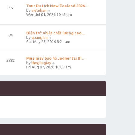
t
t
Tour Du Lịch New Zealand 2026…
e
36
V
s
by
vietnhan
i
t
Wed Jul 01, 2026 10:43 am
e
p
w
o
t
s
h
t
Điện trở nhiệt chất lượng cao…
94
e
V
by
quanglan
l
i
Sat May 23, 2026 8:21 am
a
e
t
w
e
t
s
Mua giày bảo hộ Jogger tại Bì…
h
5882
t
e
V
by
thegioigiay
p
l
i
Fri Aug 07, 2026 10:05 am
o
a
e
s
t
w
t
e
t
s
h
t
e
p
l
o
a
s
t
t
e
s
t
p
o
s
t