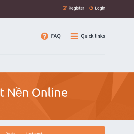
Register
Login
FAQ
Quick links
ất Nền Online
Posts
Last post