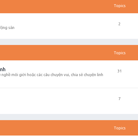
Topics
2
động sản
Topics
inh
31
về nghề môi giới hoặc các câu chuyện vui, chia sẻ chuyện linh
7
Topics