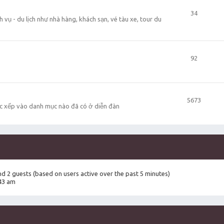
34
 vụ - du lịch như nhà hàng, khách sạn, vé tàu xe, tour du
92
5673
c xếp vào danh mục nào đã có ở diễn đàn
and 2 guests (based on users active over the past 5 minutes)
43 am