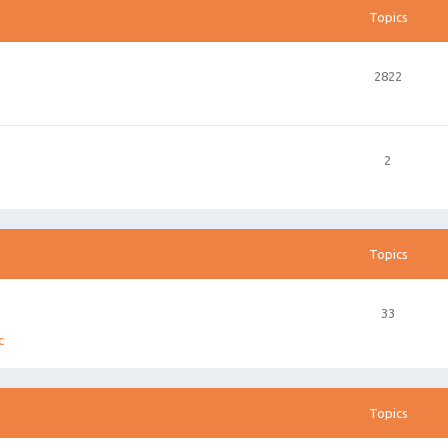
Topics
2822
2
Topics
33
c
Topics