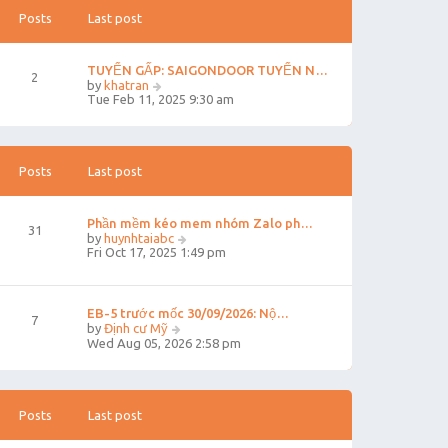
h
s
e
t
Posts
Last post
l
p
a
o
t
s
TUYỂN GẤP: SAIGONDOOR TUYỂN N…
e
t
2
V
by
khatran
s
i
Tue Feb 11, 2025 9:30 am
t
e
p
w
o
t
s
h
t
e
Posts
Last post
l
a
t
Phần mềm kéo mem nhóm Zalo ph…
e
31
V
by
huynhtaiabc
s
i
Fri Oct 17, 2025 1:49 pm
t
e
p
w
o
t
s
h
t
EB-5 trước mốc 30/09/2026: Nộ…
7
e
V
by
Định cư Mỹ
l
i
Wed Aug 05, 2026 2:58 pm
a
e
t
w
e
t
s
h
t
e
Posts
Last post
p
l
o
a
s