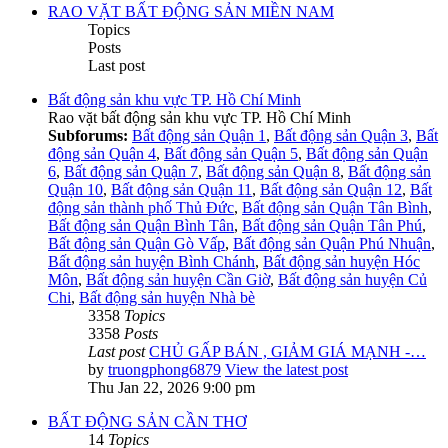
RAO VẶT BẤT ĐỘNG SẢN MIỀN NAM
Topics
Posts
Last post
Bất động sản khu vực TP. Hồ Chí Minh
Rao vặt bất động sản khu vực TP. Hồ Chí Minh
Subforums:
Bất động sản Quận 1
,
Bất động sản Quận 3
,
Bất
động sản Quận 4
,
Bất động sản Quận 5
,
Bất động sản Quận
6
,
Bất động sản Quận 7
,
Bất động sản Quận 8
,
Bất động sản
Quận 10
,
Bất động sản Quận 11
,
Bất động sản Quận 12
,
Bất
động sản thành phố Thủ Đức
,
Bất động sản Quận Tân Bình
,
Bất động sản Quận Bình Tân
,
Bất động sản Quận Tân Phú
,
Bất động sản Quận Gò Vấp
,
Bất động sản Quận Phú Nhuận
,
Bất động sản huyện Bình Chánh
,
Bất động sản huyện Hóc
Môn
,
Bất động sản huyện Cần Giờ
,
Bất động sản huyện Củ
Chi
,
Bất động sản huyện Nhà bè
3358
Topics
3358
Posts
Last post
CHỦ GẤP BÁN , GIẢM GIÁ MẠNH -…
by
truongphong6879
View the latest post
Thu Jan 22, 2026 9:00 pm
BẤT ĐỘNG SẢN CẦN THƠ
14
Topics