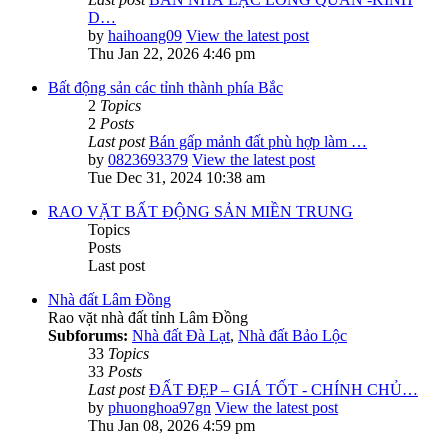
D…
by
haihoang09
View the latest post
Thu Jan 22, 2026 4:46 pm
Bất động sản các tỉnh thành phía Bắc
2
Topics
2
Posts
Last post
Bán gấp mảnh đất phù hợp làm …
by
0823693379
View the latest post
Tue Dec 31, 2024 10:38 am
RAO VẶT BẤT ĐỘNG SẢN MIỀN TRUNG
Topics
Posts
Last post
Nhà đất Lâm Đồng
Rao vặt nhà đất tỉnh Lâm Đồng
Subforums:
Nhà đất Đà Lạt
,
Nhà đất Bảo Lộc
33
Topics
33
Posts
Last post
ĐẤT ĐẸP – GIÁ TỐT - CHÍNH CHỦ…
by
phuonghoa97gn
View the latest post
Thu Jan 08, 2026 4:59 pm