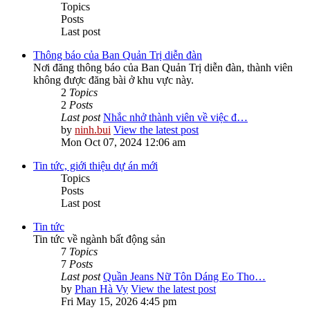
Topics
Posts
Last post
Thông báo của Ban Quản Trị diễn đàn
Nơi đăng thông báo của Ban Quản Trị diễn đàn, thành viên
không được đăng bài ở khu vực này.
2
Topics
2
Posts
Last post
Nhắc nhở thành viên về việc đ…
by
ninh.bui
View the latest post
Mon Oct 07, 2024 12:06 am
Tin tức, giới thiệu dự án mới
Topics
Posts
Last post
Tin tức
Tin tức về ngành bất động sản
7
Topics
7
Posts
Last post
Quần Jeans Nữ Tôn Dáng Eo Tho…
by
Phan Hà Vy
View the latest post
Fri May 15, 2026 4:45 pm