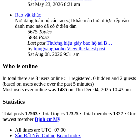
Sat May 23, 2026 8:21 am
Rao vặt khác
Nơi đăng toàn bộ các rao vặt khác mà chưa được xếp vào
danh mục nào đã có ở diễn đàn
5675
Topics
5884
Posts
Last post
Thương hiệu giày bảo hộ tại B…
by
trangvangbaoho
View the latest post
Sat Aug 08, 2026 9:31 am
Who is online
In total there are
3
users online :: 1 registered, 0 hidden and 2 guests
(based on users active over the past 5 minutes)
Most users ever online was
1485
on Thu Dec 04, 2025 10:43 am
Statistics
Total posts
12563
• Total topics
12325
• Total members
1327
• Our
newest member
Định cư Mỹ
All times are
UTC+07:00
Sàn Đất Nền Online
Board index