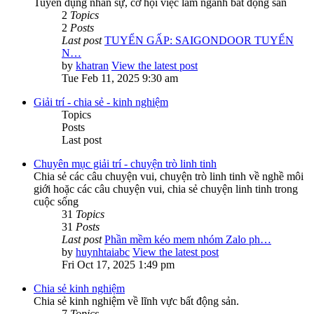
Tuyển dụng nhân sự, cơ hội việc làm ngành bất động sản
2
Topics
2
Posts
Last post
TUYỂN GẤP: SAIGONDOOR TUYỂN
N…
by
khatran
View the latest post
Tue Feb 11, 2025 9:30 am
Giải trí - chia sẻ - kinh nghiệm
Topics
Posts
Last post
Chuyên mục giải trí - chuyện trò linh tinh
Chia sẻ các câu chuyện vui, chuyện trò linh tinh về nghề môi
giới hoặc các câu chuyện vui, chia sẻ chuyện linh tinh trong
cuộc sống
31
Topics
31
Posts
Last post
Phần mềm kéo mem nhóm Zalo ph…
by
huynhtaiabc
View the latest post
Fri Oct 17, 2025 1:49 pm
Chia sẻ kinh nghiệm
Chia sẻ kinh nghiệm về lĩnh vực bất động sản.
7
Topics