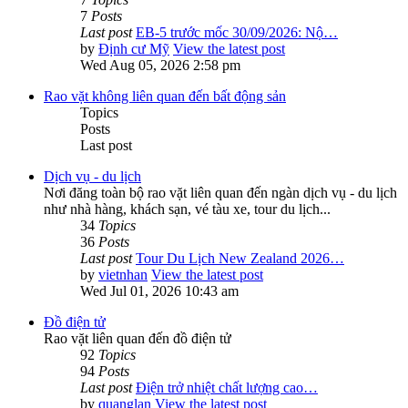
7
Posts
Last post
EB-5 trước mốc 30/09/2026: Nộ…
by
Định cư Mỹ
View the latest post
Wed Aug 05, 2026 2:58 pm
Rao vặt không liên quan đến bất động sản
Topics
Posts
Last post
Dịch vụ - du lịch
Nơi đăng toàn bộ rao vặt liên quan đến ngàn dịch vụ - du lịch
như nhà hàng, khách sạn, vé tàu xe, tour du lịch...
34
Topics
36
Posts
Last post
Tour Du Lịch New Zealand 2026…
by
vietnhan
View the latest post
Wed Jul 01, 2026 10:43 am
Đồ điện tử
Rao vặt liên quan đến đồ điện tử
92
Topics
94
Posts
Last post
Điện trở nhiệt chất lượng cao…
by
quanglan
View the latest post