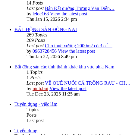
14
Posts
Last post
Bán Đất đường Trương Văn Diễn…
by
leloc168
View the latest post
Thu Jan 15, 2026 2:34 pm
BẤT ĐỘNG SẢN ĐỒNG NAI
269
Topics
269
Posts
Last post
Cho thuê xưởng 2000m2 có 3 cẩ…
by
0963728456
View the latest post
Thu Jan 22, 2026 8:49 pm
Bất động sản các tỉnh thành khác khu vực phía Nam
1
Topics
1
Posts
Last post
VỀ QUÊ NUÔI CÁ TRỒNG RAU - CH…
by
ninh.bui
View the latest post
Tue Dec 23, 2025 11:25 am
Tuyển dụng - việc làm
Topics
Posts
Last post
Tuyển dụng