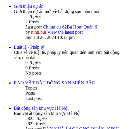
Giới thiệu dự án
Giới thiệu dự án mới về bất động sản toàn quốc
2
Topics
2
Posts
Last post
Chung cư 62Bà Hom Quận 6
by
ninh.bui
View the latest post
Sun Jul 28, 2024 10:17 pm
Luật lệ - Pháp lý
Chia sẻ về luật lệ, pháp lý liên quan đến lĩnh vực bất động
sản, nhà đất
0
Topics
0
Posts
No posts
RAO VẶT BẤT ĐỘNG SẢN MIỀN BẮC
Topics
Posts
Last post
Bất động sản khu vực Hà Nội
Rao vặt ất động sản khu vực Hà Nội
2822
Topics
2822
Posts
Last post
BÁN NHÀ LẠC LONG QUÂN -KINH