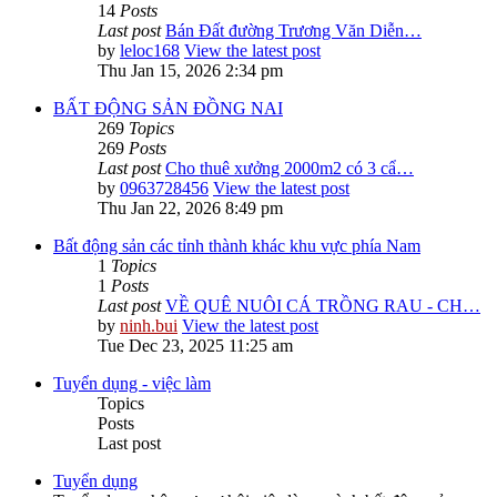
14
Posts
Last post
Bán Đất đường Trương Văn Diễn…
by
leloc168
View the latest post
Thu Jan 15, 2026 2:34 pm
BẤT ĐỘNG SẢN ĐỒNG NAI
269
Topics
269
Posts
Last post
Cho thuê xưởng 2000m2 có 3 cẩ…
by
0963728456
View the latest post
Thu Jan 22, 2026 8:49 pm
Bất động sản các tỉnh thành khác khu vực phía Nam
1
Topics
1
Posts
Last post
VỀ QUÊ NUÔI CÁ TRỒNG RAU - CH…
by
ninh.bui
View the latest post
Tue Dec 23, 2025 11:25 am
Tuyển dụng - việc làm
Topics
Posts
Last post
Tuyển dụng