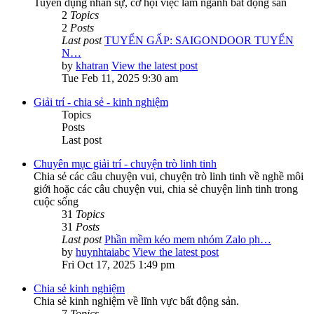
Tuyển dụng nhân sự, cơ hội việc làm ngành bất động sản
2
Topics
2
Posts
Last post
TUYỂN GẤP: SAIGONDOOR TUYỂN
N…
by
khatran
View the latest post
Tue Feb 11, 2025 9:30 am
Giải trí - chia sẻ - kinh nghiệm
Topics
Posts
Last post
Chuyên mục giải trí - chuyện trò linh tinh
Chia sẻ các câu chuyện vui, chuyện trò linh tinh về nghề môi
giới hoặc các câu chuyện vui, chia sẻ chuyện linh tinh trong
cuộc sống
31
Topics
31
Posts
Last post
Phần mềm kéo mem nhóm Zalo ph…
by
huynhtaiabc
View the latest post
Fri Oct 17, 2025 1:49 pm
Chia sẻ kinh nghiệm
Chia sẻ kinh nghiệm về lĩnh vực bất động sản.
7
Topics