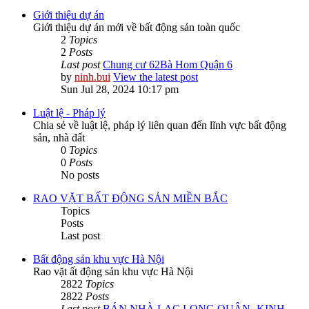
Giới thiệu dự án
Giới thiệu dự án mới về bất động sản toàn quốc
2
Topics
2
Posts
Last post
Chung cư 62Bà Hom Quận 6
by
ninh.bui
View the latest post
Sun Jul 28, 2024 10:17 pm
Luật lệ - Pháp lý
Chia sẻ về luật lệ, pháp lý liên quan đến lĩnh vực bất động
sản, nhà đất
0
Topics
0
Posts
No posts
RAO VẶT BẤT ĐỘNG SẢN MIỀN BẮC
Topics
Posts
Last post
Bất động sản khu vực Hà Nội
Rao vặt ất động sản khu vực Hà Nội
2822
Topics
2822
Posts
Last post
BÁN NHÀ LẠC LONG QUÂN -KINH