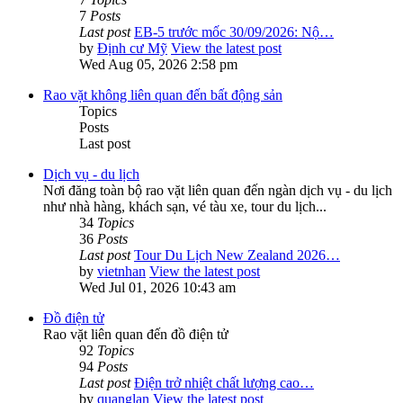
7
Posts
Last post
EB-5 trước mốc 30/09/2026: Nộ…
by
Định cư Mỹ
View the latest post
Wed Aug 05, 2026 2:58 pm
Rao vặt không liên quan đến bất động sản
Topics
Posts
Last post
Dịch vụ - du lịch
Nơi đăng toàn bộ rao vặt liên quan đến ngàn dịch vụ - du lịch
như nhà hàng, khách sạn, vé tàu xe, tour du lịch...
34
Topics
36
Posts
Last post
Tour Du Lịch New Zealand 2026…
by
vietnhan
View the latest post
Wed Jul 01, 2026 10:43 am
Đồ điện tử
Rao vặt liên quan đến đồ điện tử
92
Topics
94
Posts
Last post
Điện trở nhiệt chất lượng cao…
by
quanglan
View the latest post