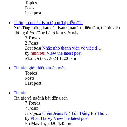
Topics
Posts
Last post
Thông báo của Ban Quản Trị diễn đàn
Nơi đăng thông báo của Ban Quản Trị diễn đàn, thành viên
không được đăng bài ở khu vực này.
2
Topics
2
Posts
Last post
Nhắc nhở thành viên về việc đ…
by
ninh.bui
View the latest post
Mon Oct 07, 2024 12:06 am
Tin tức, giới thiệu dự án mới
Topics
Posts
Last post
Tin tức
Tin tức về ngành bất động sản
7
Topics
7
Posts
Last post
Quần Jeans Nữ Tôn Dáng Eo Tho…
by
Phan Hà Vy
View the latest post
Fri May 15, 2026 4:45 pm