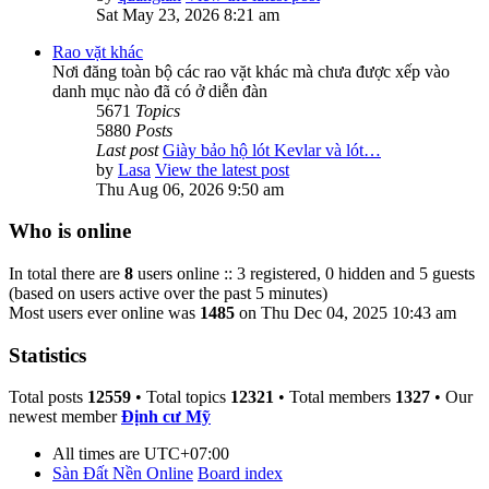
Sat May 23, 2026 8:21 am
Rao vặt khác
Nơi đăng toàn bộ các rao vặt khác mà chưa được xếp vào
danh mục nào đã có ở diễn đàn
5671
Topics
5880
Posts
Last post
Giày bảo hộ lót Kevlar và lót…
by
Lasa
View the latest post
Thu Aug 06, 2026 9:50 am
Who is online
In total there are
8
users online :: 3 registered, 0 hidden and 5 guests
(based on users active over the past 5 minutes)
Most users ever online was
1485
on Thu Dec 04, 2025 10:43 am
Statistics
Total posts
12559
• Total topics
12321
• Total members
1327
• Our
newest member
Định cư Mỹ
All times are
UTC+07:00
Sàn Đất Nền Online
Board index