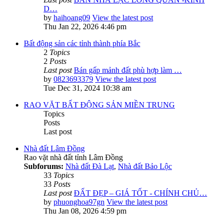
D…
by
haihoang09
View the latest post
Thu Jan 22, 2026 4:46 pm
Bất động sản các tỉnh thành phía Bắc
2
Topics
2
Posts
Last post
Bán gấp mảnh đất phù hợp làm …
by
0823693379
View the latest post
Tue Dec 31, 2024 10:38 am
RAO VẶT BẤT ĐỘNG SẢN MIỀN TRUNG
Topics
Posts
Last post
Nhà đất Lâm Đồng
Rao vặt nhà đất tỉnh Lâm Đồng
Subforums:
Nhà đất Đà Lạt
,
Nhà đất Bảo Lộc
33
Topics
33
Posts
Last post
ĐẤT ĐẸP – GIÁ TỐT - CHÍNH CHỦ…
by
phuonghoa97gn
View the latest post
Thu Jan 08, 2026 4:59 pm