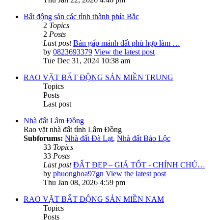
Bất động sản các tỉnh thành phía Bắc
2
Topics
2
Posts
Last post
Bán gấp mảnh đất phù hợp làm …
by
0823693379
View the latest post
Tue Dec 31, 2024 10:38 am
RAO VẶT BẤT ĐỘNG SẢN MIỀN TRUNG
Topics
Posts
Last post
Nhà đất Lâm Đồng
Rao vặt nhà đất tỉnh Lâm Đồng
Subforums:
Nhà đất Đà Lạt
,
Nhà đất Bảo Lộc
33
Topics
33
Posts
Last post
ĐẤT ĐẸP – GIÁ TỐT - CHÍNH CHỦ…
by
phuonghoa97gn
View the latest post
Thu Jan 08, 2026 4:59 pm
RAO VẶT BẤT ĐỘNG SẢN MIỀN NAM
Topics
Posts