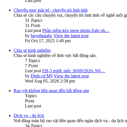
Last post
Chuyên mục giải trí - chuyện trò linh tinh
Chia sẻ các câu chuyện vui, chuyện trò linh tinh về nghề môi g
31
Topics
31
Posts
Last post
Phần mềm kéo mem nhóm Zalo ph…
by
huynhtaiabc
View the latest post
Fri Oct 17, 2025 1:49 pm
Chia sẻ kinh nghiệm
Chia sẻ kinh nghiệm về lĩnh vực bất động sản.
7
Topics
7
Posts
Last post
EB-5 trước mốc 30/09/2026: Nộ…
by
Định cư Mỹ
View the latest post
Wed Aug 05, 2026 2:58 pm
Rao vặt không liên quan đến bất động sản
Topics
Posts
Last post
Dịch vụ - du lịch
Nơi đăng toàn bộ rao vặt liên quan đến ngàn dịch vụ - du lịch n
34
Topics