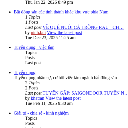
Thu Jan 22, 2026 8:49 pm
Bất động sản các tỉnh thành khác khu vực phía Nam
1
Topics
1
Posts
Last post
VỀ QUÊ NUÔI CÁ TRỒNG RAU - CH…
by
ninh.bui
View the latest post
Tue Dec 23, 2025 11:25 am
Tuyển dụng - việc làm
Topics
Posts
Last post
Tuyển dụng
Tuyển dụng nhân sự, cơ hội việc làm ngành bất động sản
2
Topics
2
Posts
Last post
TUYỂN GẤP: SAIGONDOOR TUYỂN N
by
khatran
View the latest post
Tue Feb 11, 2025 9:30 am
Giải trí - chia sẻ - kinh nghiệm
Topics
Posts