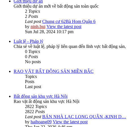
Giới thiệu dự án
Giới thiệu dự án mới về bất động sản toàn quốc
2
Topics
2
Posts
Last post
Chung cư 62Bà Hom Quận 6
by
ninh.bui
View the latest post
Sun Jul 28, 2024 10:17 pm
Luật lệ - Pháp lý
Chia sẻ về luật lệ, pháp lý liên quan đến lĩnh vực bất động sản,
0
Topics
0
Posts
No posts
RAO VẶT BẤT ĐỘNG SẢN MIỀN BẮC
Topics
Posts
Last post
Bất động sản khu vực Hà Nội
Rao vặt ất động sản khu vực Hà Nội
2822
Topics
2822
Posts
Last post
BÁN NHÀ LẠC LONG QUÂN -KINH D…
by
haihoang09
View the latest post
Thu Jan 22, 2026 4:46 pm