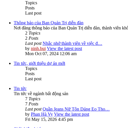
Topics
Posts
Last post
Thông báo của Ban Quản Trị diễn đàn
Nơi đăng thông báo của Ban Quản Trị diễn đàn, thành viên kh
2
Topics
2
Posts
Last post
Nhắc nhở thành viên về việc đ…
by
ninh.bui
View the latest post
Mon Oct 07, 2024 12:06 am
Tin tức, giới thiệu dự án mới
Topics
Posts
Last post
Tin tức
Tin tức về ngành bất động sản
7
Topics
7
Posts
Last post
Quần Jeans Nữ Tôn Dáng Eo Tho…
by
Phan Hà Vy
View the latest post
Fri May 15, 2026 4:45 pm