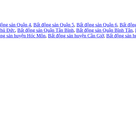
động sản Quận 4
,
Bất động sản Quận 5
,
Bất động sản Quận 6
,
Bất độn
Thủ Đức
,
Bất động sản Quận Tân Bình
,
Bất động sản Quận Bình Tân
,
ộng sản huyện Hóc Môn
,
Bất động sản huyện Cần Giờ
,
Bất động sản 