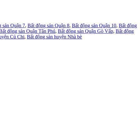
g sản Quận 7
,
Bất động sản Quận 8
,
Bất động sản Quận 10
,
Bất động
Bất động sản Quận Tân Phú
,
Bất động sản Quận Gò Vấp
,
Bất động
huyện Củ Chi
,
Bất động sản huyện Nhà bè