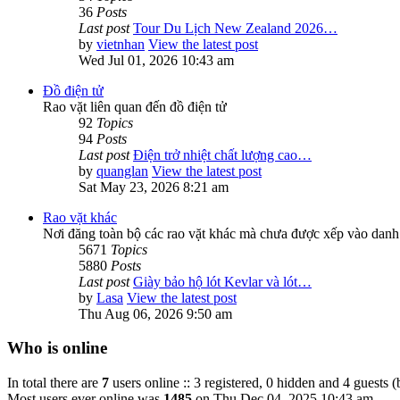
36
Posts
Last post
Tour Du Lịch New Zealand 2026…
by
vietnhan
View the latest post
Wed Jul 01, 2026 10:43 am
Đồ điện tử
Rao vặt liên quan đến đồ điện tử
92
Topics
94
Posts
Last post
Điện trở nhiệt chất lượng cao…
by
quanglan
View the latest post
Sat May 23, 2026 8:21 am
Rao vặt khác
Nơi đăng toàn bộ các rao vặt khác mà chưa được xếp vào danh
5671
Topics
5880
Posts
Last post
Giày bảo hộ lót Kevlar và lót…
by
Lasa
View the latest post
Thu Aug 06, 2026 9:50 am
Who is online
In total there are
7
users online :: 3 registered, 0 hidden and 4 guests 
Most users ever online was
1485
on Thu Dec 04, 2025 10:43 am