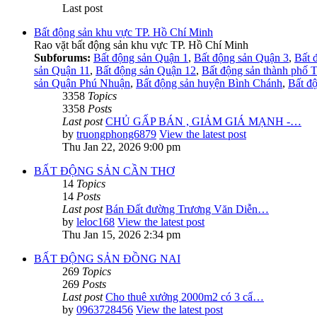
Last post
Bất động sản khu vực TP. Hồ Chí Minh
Rao vặt bất động sản khu vực TP. Hồ Chí Minh
Subforums:
Bất động sản Quận 1
,
Bất động sản Quận 3
,
Bất 
sản Quận 11
,
Bất động sản Quận 12
,
Bất động sản thành phố 
sản Quận Phú Nhuận
,
Bất động sản huyện Bình Chánh
,
Bất đ
3358
Topics
3358
Posts
Last post
CHỦ GẤP BÁN , GIẢM GIÁ MẠNH -…
by
truongphong6879
View the latest post
Thu Jan 22, 2026 9:00 pm
BẤT ĐỘNG SẢN CẦN THƠ
14
Topics
14
Posts
Last post
Bán Đất đường Trương Văn Diễn…
by
leloc168
View the latest post
Thu Jan 15, 2026 2:34 pm
BẤT ĐỘNG SẢN ĐỒNG NAI
269
Topics
269
Posts
Last post
Cho thuê xưởng 2000m2 có 3 cẩ…
by
0963728456
View the latest post