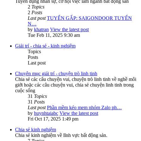
Tuyển dụng nhân sự, cơ hội việc làm ngành bất động sản
2
Topics
2
Posts
Last post
TUYỂN GẤP: SAIGONDOOR TUYỂN
N…
by
khatran
View the latest post
Tue Feb 11, 2025 9:30 am
Giải trí - chia sẻ - kinh nghiệm
Topics
Posts
Last post
Chuyên mục giải trí - chuyện trò linh tinh
Chia sẻ các câu chuyện vui, chuyện trò linh tinh về nghề môi
giới hoặc các câu chuyện vui, chia sẻ chuyện linh tinh trong
cuộc sống
31
Topics
31
Posts
Last post
Phần mềm kéo mem nhóm Zalo ph…
by
huynhtaiabc
View the latest post
Fri Oct 17, 2025 1:49 pm
Chia sẻ kinh nghiệm
Chia sẻ kinh nghiệm về lĩnh vực bất động sản.
7
Topics