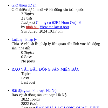
Giới thiệu dự án
Giới thiệu dự án mới về bất động sản toàn quốc
2
Topics
2
Posts
Last post
Chung cư 62Bà Hom Quận 6
by
ninh.bui
View the latest post
Sun Jul 28, 2024 10:17 pm
Luật lệ - Pháp lý
Chia sẻ về luật lệ, pháp lý liên quan đến lĩnh vực bất động
sản, nhà đất
0
Topics
0
Posts
No posts
RAO VẶT BẤT ĐỘNG SẢN MIỀN BẮC
Topics
Posts
Last post
Bất động sản khu vực Hà Nội
Rao vặt ất động sản khu vực Hà Nội
2822
Topics
2822
Posts
Last post
BÁN NHÀ LẠC LONG QUÂN -KINH