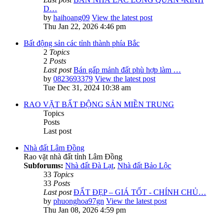
D…
by
haihoang09
View the latest post
Thu Jan 22, 2026 4:46 pm
Bất động sản các tỉnh thành phía Bắc
2
Topics
2
Posts
Last post
Bán gấp mảnh đất phù hợp làm …
by
0823693379
View the latest post
Tue Dec 31, 2024 10:38 am
RAO VẶT BẤT ĐỘNG SẢN MIỀN TRUNG
Topics
Posts
Last post
Nhà đất Lâm Đồng
Rao vặt nhà đất tỉnh Lâm Đồng
Subforums:
Nhà đất Đà Lạt
,
Nhà đất Bảo Lộc
33
Topics
33
Posts
Last post
ĐẤT ĐẸP – GIÁ TỐT - CHÍNH CHỦ…
by
phuonghoa97gn
View the latest post
Thu Jan 08, 2026 4:59 pm