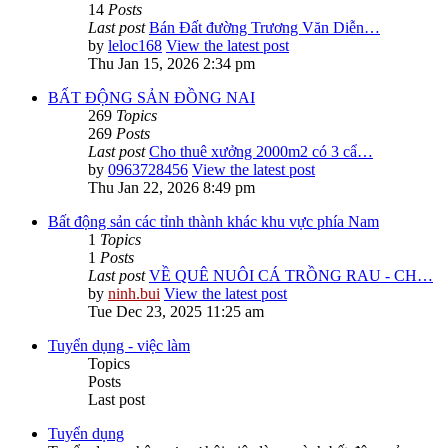
14
Posts
Last post
Bán Đất đường Trương Văn Diễn…
by
leloc168
View the latest post
Thu Jan 15, 2026 2:34 pm
BẤT ĐỘNG SẢN ĐỒNG NAI
269
Topics
269
Posts
Last post
Cho thuê xưởng 2000m2 có 3 cẩ…
by
0963728456
View the latest post
Thu Jan 22, 2026 8:49 pm
Bất động sản các tỉnh thành khác khu vực phía Nam
1
Topics
1
Posts
Last post
VỀ QUÊ NUÔI CÁ TRỒNG RAU - CH…
by
ninh.bui
View the latest post
Tue Dec 23, 2025 11:25 am
Tuyển dụng - việc làm
Topics
Posts
Last post
Tuyển dụng