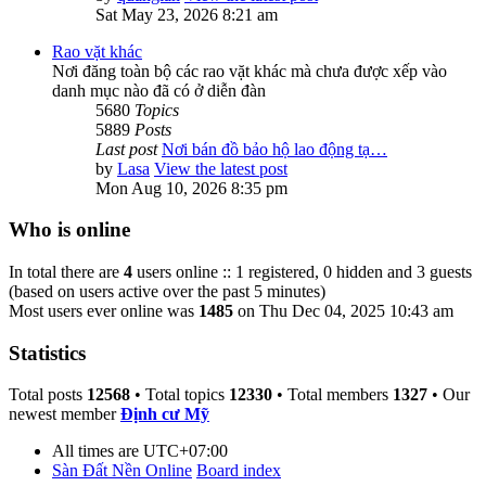
Sat May 23, 2026 8:21 am
Rao vặt khác
Nơi đăng toàn bộ các rao vặt khác mà chưa được xếp vào
danh mục nào đã có ở diễn đàn
5680
Topics
5889
Posts
Last post
Nơi bán đồ bảo hộ lao động tạ…
by
Lasa
View the latest post
Mon Aug 10, 2026 8:35 pm
Who is online
In total there are
4
users online :: 1 registered, 0 hidden and 3 guests
(based on users active over the past 5 minutes)
Most users ever online was
1485
on Thu Dec 04, 2025 10:43 am
Statistics
Total posts
12568
• Total topics
12330
• Total members
1327
• Our
newest member
Định cư Mỹ
All times are
UTC+07:00
Sàn Đất Nền Online
Board index