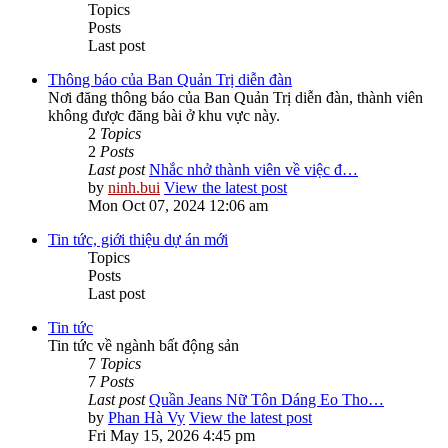
Topics
Posts
Last post
Thông báo của Ban Quản Trị diễn đàn
Nơi đăng thông báo của Ban Quản Trị diễn đàn, thành viên
không được đăng bài ở khu vực này.
2
Topics
2
Posts
Last post
Nhắc nhở thành viên về việc đ…
by
ninh.bui
View the latest post
Mon Oct 07, 2024 12:06 am
Tin tức, giới thiệu dự án mới
Topics
Posts
Last post
Tin tức
Tin tức về ngành bất động sản
7
Topics
7
Posts
Last post
Quần Jeans Nữ Tôn Dáng Eo Tho…
by
Phan Hà Vy
View the latest post
Fri May 15, 2026 4:45 pm