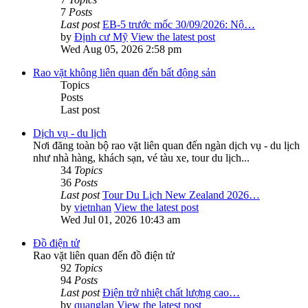
7
Posts
Last post
EB-5 trước mốc 30/09/2026: Nộ…
by
Định cư Mỹ
View the latest post
Wed Aug 05, 2026 2:58 pm
Rao vặt không liên quan đến bất động sản
Topics
Posts
Last post
Dịch vụ - du lịch
Nơi đăng toàn bộ rao vặt liên quan đến ngàn dịch vụ - du lịch
như nhà hàng, khách sạn, vé tàu xe, tour du lịch...
34
Topics
36
Posts
Last post
Tour Du Lịch New Zealand 2026…
by
vietnhan
View the latest post
Wed Jul 01, 2026 10:43 am
Đồ điện tử
Rao vặt liên quan đến đồ điện tử
92
Topics
94
Posts
Last post
Điện trở nhiệt chất lượng cao…
by
quanglan
View the latest post