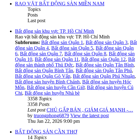
RAO VẶT BẤT ĐỘNG SẢN MIỀN NAM
Topics
Posts
Last post
Bất động sản khu vực TP. Hồ Chí Minh
Rao vặt bất động sản khu vực TP. Hồ Chí Minh
Subforums:
Bất động sản Quận 1
,
Bất động sản Quận 3
,
Bất
động sản Quận 4
,
Bất động sản Quận 5
,
Bất động sản Quận
6
,
Bất động sản Quận 7
,
Bất động sản Quận 8
,
Bất động sản
Quận 10
,
Bất động sản Quận 11
,
Bất động sản Quận 12
,
Bất
động sản thành phố Thủ Đức
,
Bất động sản Quận Tân Bình
,
Bất động sản Quận Bình Tân
,
Bất động sản Quận Tân Phú
,
Bất động sản Quận Gò Vấp
,
Bất động sản Quận Phú Nhuận
,
Bất động sản huyện Bình Chánh
,
Bất động sản huyện Hóc
Môn
,
Bất động sản huyện Cần Giờ
,
Bất động sản huyện Củ
Chi
,
Bất động sản huyện Nhà bè
3358
Topics
3358
Posts
Last post
CHỦ GẤP BÁN , GIẢM GIÁ MẠNH -…
by
truongphong6879
View the latest post
Thu Jan 22, 2026 9:00 pm
BẤT ĐỘNG SẢN CẦN THƠ
14
Topics