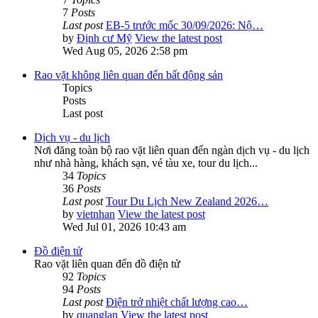
7
Posts
Last post
EB-5 trước mốc 30/09/2026: Nộ…
by
Định cư Mỹ
View the latest post
Wed Aug 05, 2026 2:58 pm
Rao vặt không liên quan đến bất động sản
Topics
Posts
Last post
Dịch vụ - du lịch
Nơi đăng toàn bộ rao vặt liên quan đến ngàn dịch vụ - du lịch
như nhà hàng, khách sạn, vé tàu xe, tour du lịch...
34
Topics
36
Posts
Last post
Tour Du Lịch New Zealand 2026…
by
vietnhan
View the latest post
Wed Jul 01, 2026 10:43 am
Đồ điện tử
Rao vặt liên quan đến đồ điện tử
92
Topics
94
Posts
Last post
Điện trở nhiệt chất lượng cao…
by
quanglan
View the latest post