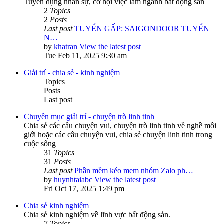
Tuyển dụng nhân sự, cơ hội việc làm ngành bất động sản
2
Topics
2
Posts
Last post
TUYỂN GẤP: SAIGONDOOR TUYỂN
N…
by
khatran
View the latest post
Tue Feb 11, 2025 9:30 am
Giải trí - chia sẻ - kinh nghiệm
Topics
Posts
Last post
Chuyên mục giải trí - chuyện trò linh tinh
Chia sẻ các câu chuyện vui, chuyện trò linh tinh về nghề môi
giới hoặc các câu chuyện vui, chia sẻ chuyện linh tinh trong
cuộc sống
31
Topics
31
Posts
Last post
Phần mềm kéo mem nhóm Zalo ph…
by
huynhtaiabc
View the latest post
Fri Oct 17, 2025 1:49 pm
Chia sẻ kinh nghiệm
Chia sẻ kinh nghiệm về lĩnh vực bất động sản.
7
Topics