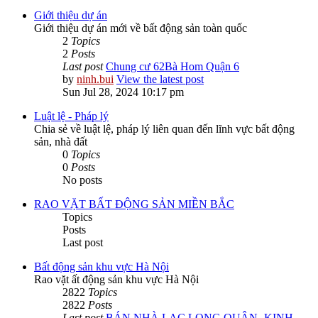
Giới thiệu dự án
Giới thiệu dự án mới về bất động sản toàn quốc
2
Topics
2
Posts
Last post
Chung cư 62Bà Hom Quận 6
by
ninh.bui
View the latest post
Sun Jul 28, 2024 10:17 pm
Luật lệ - Pháp lý
Chia sẻ về luật lệ, pháp lý liên quan đến lĩnh vực bất động
sản, nhà đất
0
Topics
0
Posts
No posts
RAO VẶT BẤT ĐỘNG SẢN MIỀN BẮC
Topics
Posts
Last post
Bất động sản khu vực Hà Nội
Rao vặt ất động sản khu vực Hà Nội
2822
Topics
2822
Posts
Last post
BÁN NHÀ LẠC LONG QUÂN -KINH