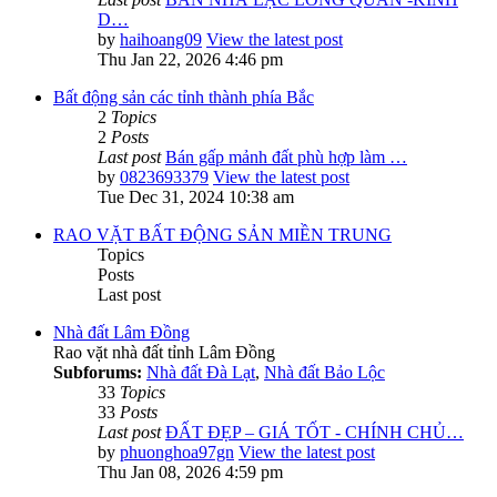
D…
by
haihoang09
View the latest post
Thu Jan 22, 2026 4:46 pm
Bất động sản các tỉnh thành phía Bắc
2
Topics
2
Posts
Last post
Bán gấp mảnh đất phù hợp làm …
by
0823693379
View the latest post
Tue Dec 31, 2024 10:38 am
RAO VẶT BẤT ĐỘNG SẢN MIỀN TRUNG
Topics
Posts
Last post
Nhà đất Lâm Đồng
Rao vặt nhà đất tỉnh Lâm Đồng
Subforums:
Nhà đất Đà Lạt
,
Nhà đất Bảo Lộc
33
Topics
33
Posts
Last post
ĐẤT ĐẸP – GIÁ TỐT - CHÍNH CHỦ…
by
phuonghoa97gn
View the latest post
Thu Jan 08, 2026 4:59 pm