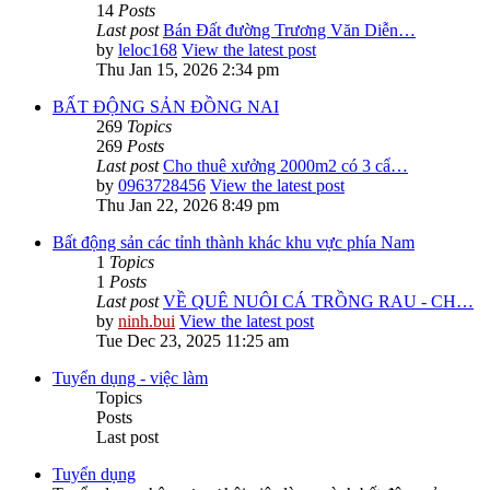
14
Posts
Last post
Bán Đất đường Trương Văn Diễn…
by
leloc168
View the latest post
Thu Jan 15, 2026 2:34 pm
BẤT ĐỘNG SẢN ĐỒNG NAI
269
Topics
269
Posts
Last post
Cho thuê xưởng 2000m2 có 3 cẩ…
by
0963728456
View the latest post
Thu Jan 22, 2026 8:49 pm
Bất động sản các tỉnh thành khác khu vực phía Nam
1
Topics
1
Posts
Last post
VỀ QUÊ NUÔI CÁ TRỒNG RAU - CH…
by
ninh.bui
View the latest post
Tue Dec 23, 2025 11:25 am
Tuyển dụng - việc làm
Topics
Posts
Last post
Tuyển dụng