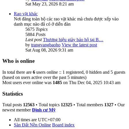
Sat May 23, 2026 8:21 am
Rao vặt khác
Nơi đăng toàn bộ các rao vặt khác mà chưa được xếp vào
danh mục nào đã có ở diễn đàn
5675
Topics
5884
Posts
Last post
Thương hiệu giày bảo hộ tại B…
by
trangvangbaoho
View the latest post
Sat Aug 08, 2026 9:31 am
Who is online
In total there are
6
users online :: 1 registered, 0 hidden and 5 guests
(based on users active over the past 5 minutes)
Most users ever online was
1485
on Thu Dec 04, 2025 10:43 am
Statistics
Total posts
12563
• Total topics
12325
• Total members
1327
• Our
newest member
Định cư Mỹ
All times are
UTC+07:00
Sàn Đất Nền Online
Board index