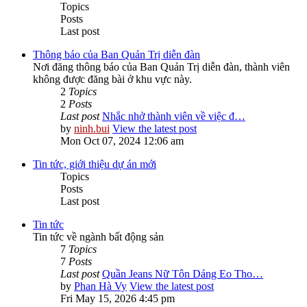
Topics
Posts
Last post
Thông báo của Ban Quản Trị diễn đàn
Nơi đăng thông báo của Ban Quản Trị diễn đàn, thành viên
không được đăng bài ở khu vực này.
2
Topics
2
Posts
Last post
Nhắc nhở thành viên về việc đ…
by
ninh.bui
View the latest post
Mon Oct 07, 2024 12:06 am
Tin tức, giới thiệu dự án mới
Topics
Posts
Last post
Tin tức
Tin tức về ngành bất động sản
7
Topics
7
Posts
Last post
Quần Jeans Nữ Tôn Dáng Eo Tho…
by
Phan Hà Vy
View the latest post
Fri May 15, 2026 4:45 pm