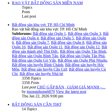
RAO VẶT BẤT ĐỘNG SẢN MIỀN NAM
Topics
Posts
Last post
Bất động sản khu vực TP. Hồ Chí Minh
Rao vặt bất động sản khu vực TP. Hồ Chí Minh
Subforums:
Bất động sản Quận 1
,
Bất động sản Quận 3
,
Bất
động sản Quận 4
,
Bất động sản Quận 5
,
Bất động sản Quận
6
,
Bất động sản Quận 7
,
Bất động sản Quận 8
,
Bất động sản
Quận 10
,
Bất động sản Quận 11
,
Bất động sản Quận 12
,
Bất
động sản thành phố Thủ Đức
,
Bất động sản Quận Tân Bình
,
Bất động sản Quận Bình Tân
,
Bất động sản Quận Tân Phú
,
Bất động sản Quận Gò Vấp
,
Bất động sản Quận Phú Nhuận
,
Bất động sản huyện Bình Chánh
,
Bất động sản huyện Hóc
Môn
,
Bất động sản huyện Cần Giờ
,
Bất động sản huyện Củ
Chi
,
Bất động sản huyện Nhà bè
3358
Topics
3358
Posts
Last post
CHỦ GẤP BÁN , GIẢM GIÁ MẠNH -…
by
truongphong6879
View the latest post
Thu Jan 22, 2026 9:00 pm
BẤT ĐỘNG SẢN CẦN THƠ
14
Topics