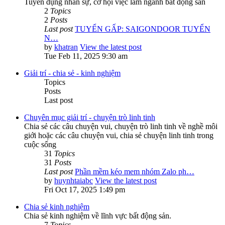
Tuyển dụng nhân sự, cơ hội việc làm ngành bất động sản
2
Topics
2
Posts
Last post
TUYỂN GẤP: SAIGONDOOR TUYỂN
N…
by
khatran
View the latest post
Tue Feb 11, 2025 9:30 am
Giải trí - chia sẻ - kinh nghiệm
Topics
Posts
Last post
Chuyên mục giải trí - chuyện trò linh tinh
Chia sẻ các câu chuyện vui, chuyện trò linh tinh về nghề môi
giới hoặc các câu chuyện vui, chia sẻ chuyện linh tinh trong
cuộc sống
31
Topics
31
Posts
Last post
Phần mềm kéo mem nhóm Zalo ph…
by
huynhtaiabc
View the latest post
Fri Oct 17, 2025 1:49 pm
Chia sẻ kinh nghiệm
Chia sẻ kinh nghiệm về lĩnh vực bất động sản.
7
Topics