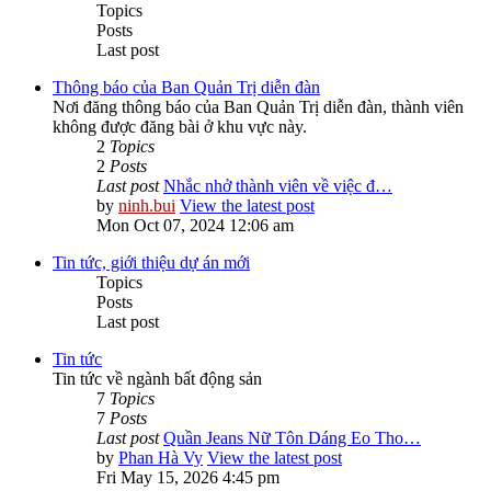
Topics
Posts
Last post
Thông báo của Ban Quản Trị diễn đàn
Nơi đăng thông báo của Ban Quản Trị diễn đàn, thành viên
không được đăng bài ở khu vực này.
2
Topics
2
Posts
Last post
Nhắc nhở thành viên về việc đ…
by
ninh.bui
View the latest post
Mon Oct 07, 2024 12:06 am
Tin tức, giới thiệu dự án mới
Topics
Posts
Last post
Tin tức
Tin tức về ngành bất động sản
7
Topics
7
Posts
Last post
Quần Jeans Nữ Tôn Dáng Eo Tho…
by
Phan Hà Vy
View the latest post
Fri May 15, 2026 4:45 pm