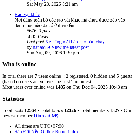
Sat May 23, 2026 8:21 am
Rao vặt khác
Nơi đăng toàn bộ các rao vặt khác mà chưa được xếp vào
danh mục nào đã có ở diễn đàn
5676
Topics
5885
Posts
Last post
Xe nâng mặt bàn nào bán chạy …
by
hanatc89
View the latest post
Sun Aug 09, 2026 1:30 pm
Who is online
In total there are
7
users online :: 2 registered, 0 hidden and 5 guests
(based on users active over the past 5 minutes)
Most users ever online was
1485
on Thu Dec 04, 2025 10:43 am
Statistics
Total posts
12564
• Total topics
12326
• Total members
1327
• Our
newest member
Định cư Mỹ
All times are
UTC+07:00
Sàn Đất Nền Online
Board index