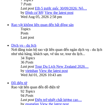
7
Posts
Last post
EB-5 trước mốc 30/09/2026: Nộ…
by
Định cư Mỹ
View the latest post
Wed Aug 05, 2026 2:58 pm
Rao vặt không liên quan đến bất động sản
Topics
Posts
Last post
Dịch vụ - du lịch
Nơi đăng toàn bộ rao vặt liên quan đến ngàn dịch vụ - du lịch
như nhà hàng, khách sạn, vé tàu xe, tour du lịch...
34
Topics
36
Posts
Last post
Tour Du Lịch New Zealand 2026…
by
vietnhan
View the latest post
Wed Jul 01, 2026 10:43 am
Đồ điện tử
Rao vặt liên quan đến đồ điện tử
92
Topics
94
Posts
Last post
Điện trở nhiệt chất lượng cao…
by
quanglan
View the latest post