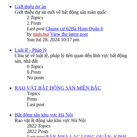
Giới thiệu dự án
Giới thiệu dự án mới về bất động sản toàn quốc
2
Topics
2
Posts
Last post
Chung cư 62Bà Hom Quận 6
by
ninh.bui
View the latest post
Sun Jul 28, 2024 10:17 pm
Luật lệ - Pháp lý
Chia sẻ về luật lệ, pháp lý liên quan đến lĩnh vực bất động
sản, nhà đất
0
Topics
0
Posts
No posts
RAO VẶT BẤT ĐỘNG SẢN MIỀN BẮC
Topics
Posts
Last post
Bất động sản khu vực Hà Nội
Rao vặt ất động sản khu vực Hà Nội
2822
Topics
2822
Posts
Last post
BÁN NHÀ LẠC LONG QUÂN -KINH