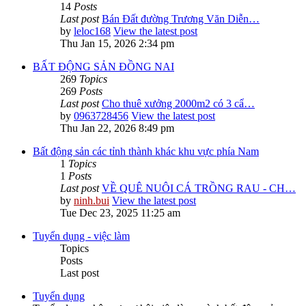
14
Posts
Last post
Bán Đất đường Trương Văn Diễn…
by
leloc168
View the latest post
Thu Jan 15, 2026 2:34 pm
BẤT ĐỘNG SẢN ĐỒNG NAI
269
Topics
269
Posts
Last post
Cho thuê xưởng 2000m2 có 3 cẩ…
by
0963728456
View the latest post
Thu Jan 22, 2026 8:49 pm
Bất động sản các tỉnh thành khác khu vực phía Nam
1
Topics
1
Posts
Last post
VỀ QUÊ NUÔI CÁ TRỒNG RAU - CH…
by
ninh.bui
View the latest post
Tue Dec 23, 2025 11:25 am
Tuyển dụng - việc làm
Topics
Posts
Last post
Tuyển dụng