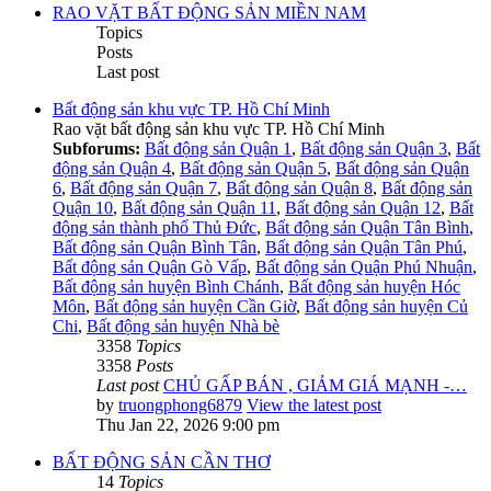
RAO VẶT BẤT ĐỘNG SẢN MIỀN NAM
Topics
Posts
Last post
Bất động sản khu vực TP. Hồ Chí Minh
Rao vặt bất động sản khu vực TP. Hồ Chí Minh
Subforums:
Bất động sản Quận 1
,
Bất động sản Quận 3
,
Bất
động sản Quận 4
,
Bất động sản Quận 5
,
Bất động sản Quận
6
,
Bất động sản Quận 7
,
Bất động sản Quận 8
,
Bất động sản
Quận 10
,
Bất động sản Quận 11
,
Bất động sản Quận 12
,
Bất
động sản thành phố Thủ Đức
,
Bất động sản Quận Tân Bình
,
Bất động sản Quận Bình Tân
,
Bất động sản Quận Tân Phú
,
Bất động sản Quận Gò Vấp
,
Bất động sản Quận Phú Nhuận
,
Bất động sản huyện Bình Chánh
,
Bất động sản huyện Hóc
Môn
,
Bất động sản huyện Cần Giờ
,
Bất động sản huyện Củ
Chi
,
Bất động sản huyện Nhà bè
3358
Topics
3358
Posts
Last post
CHỦ GẤP BÁN , GIẢM GIÁ MẠNH -…
by
truongphong6879
View the latest post
Thu Jan 22, 2026 9:00 pm
BẤT ĐỘNG SẢN CẦN THƠ
14
Topics