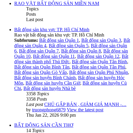
RAO VẶT BẤT ĐỘNG SẢN MIỀN NAM
Topics
Posts
Last post
Bất động sản khu vực TP. Hồ Chí Minh
Rao vặt bất động sản khu vực TP. Hồ Chí Minh
Subforums:
Bất động sản Quận 1
,
Bất động sản Quận 3
,
Bất
động sản Quận 4
,
Bất động sản Quận 5
,
Bất động sản Quận
6
,
Bất động sản Quận 7
,
Bất động sản Quận 8
,
Bất động sản
Quận 10
,
Bất động sản Quận 11
,
Bất động sản Quận 12
,
Bất
động sản thành phố Thủ Đức
,
Bất động sản Quận Tân Bình
,
Bất động sản Quận Bình Tân
,
Bất động sản Quận Tân Phú
,
Bất động sản Quận Gò Vấp
,
Bất động sản Quận Phú Nhuận
,
Bất động sản huyện Bình Chánh
,
Bất động sản huyện Hóc
Môn
,
Bất động sản huyện Cần Giờ
,
Bất động sản huyện Củ
Chi
,
Bất động sản huyện Nhà bè
3358
Topics
3358
Posts
Last post
CHỦ GẤP BÁN , GIẢM GIÁ MẠNH -…
by
truongphong6879
View the latest post
Thu Jan 22, 2026 9:00 pm
BẤT ĐỘNG SẢN CẦN THƠ
14
Topics