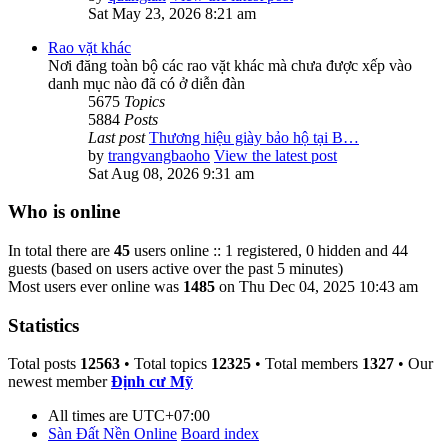
Sat May 23, 2026 8:21 am
Rao vặt khác
Nơi đăng toàn bộ các rao vặt khác mà chưa được xếp vào
danh mục nào đã có ở diễn đàn
5675
Topics
5884
Posts
Last post
Thương hiệu giày bảo hộ tại B…
by
trangvangbaoho
View the latest post
Sat Aug 08, 2026 9:31 am
Who is online
In total there are
45
users online :: 1 registered, 0 hidden and 44
guests (based on users active over the past 5 minutes)
Most users ever online was
1485
on Thu Dec 04, 2025 10:43 am
Statistics
Total posts
12563
• Total topics
12325
• Total members
1327
• Our
newest member
Định cư Mỹ
All times are
UTC+07:00
Sàn Đất Nền Online
Board index