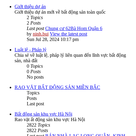
Giới thiệu dự án
Giới thiệu dự án mới về bất động sản toàn quốc
2
Topics
2
Posts
Last post
Chung cư 62Bà Hom Quận 6
by
ninh.bui
View the latest post
Sun Jul 28, 2024 10:17 pm
Luật lệ - Pháp lý
Chia sẻ về luật lệ, pháp lý liên quan đến lĩnh vực bất động
sản, nhà đất
0
Topics
0
Posts
No posts
RAO VẶT BẤT ĐỘNG SẢN MIỀN BẮC
Topics
Posts
Last post
Bất động sản khu vực Hà Nội
Rao vặt ất động sản khu vực Hà Nội
2822
Topics
2822
Posts
Last post
BÁN NHÀ LẠC LONG QUÂN -KINH