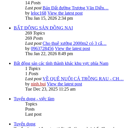
14
Posts
Last post
Bán Đất đường Trương Văn Diễn…
by
leloc168
View the latest post
Thu Jan 15, 2026 2:34 pm
BẤT ĐỘNG SẢN ĐỒNG NAI
269
Topics
269
Posts
Last post
Cho thuê xưởng 2000m2 có 3 cẩ…
by
0963728456
View the latest post
Thu Jan 22, 2026 8:49 pm
Bất động sản các tỉnh thành khác khu vực phía Nam
1
Topics
1
Posts
Last post
VỀ QUÊ NUÔI CÁ TRỒNG RAU - CH…
by
ninh.bui
View the latest post
Tue Dec 23, 2025 11:25 am
Tuyển dụng - việc làm
Topics
Posts
Last post
Tuyển dụng