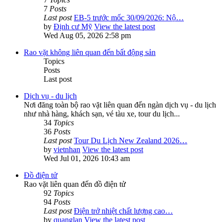
7
Posts
Last post
EB-5 trước mốc 30/09/2026: Nộ…
by
Định cư Mỹ
View the latest post
Wed Aug 05, 2026 2:58 pm
Rao vặt không liên quan đến bất động sản
Topics
Posts
Last post
Dịch vụ - du lịch
Nơi đăng toàn bộ rao vặt liên quan đến ngàn dịch vụ - du lịch
như nhà hàng, khách sạn, vé tàu xe, tour du lịch...
34
Topics
36
Posts
Last post
Tour Du Lịch New Zealand 2026…
by
vietnhan
View the latest post
Wed Jul 01, 2026 10:43 am
Đồ điện tử
Rao vặt liên quan đến đồ điện tử
92
Topics
94
Posts
Last post
Điện trở nhiệt chất lượng cao…
by
quanglan
View the latest post