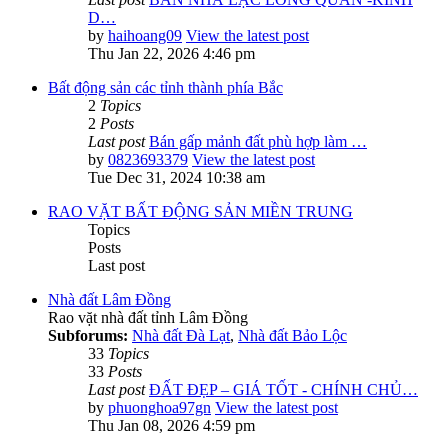
D…
by
haihoang09
View the latest post
Thu Jan 22, 2026 4:46 pm
Bất động sản các tỉnh thành phía Bắc
2
Topics
2
Posts
Last post
Bán gấp mảnh đất phù hợp làm …
by
0823693379
View the latest post
Tue Dec 31, 2024 10:38 am
RAO VẶT BẤT ĐỘNG SẢN MIỀN TRUNG
Topics
Posts
Last post
Nhà đất Lâm Đồng
Rao vặt nhà đất tỉnh Lâm Đồng
Subforums:
Nhà đất Đà Lạt
,
Nhà đất Bảo Lộc
33
Topics
33
Posts
Last post
ĐẤT ĐẸP – GIÁ TỐT - CHÍNH CHỦ…
by
phuonghoa97gn
View the latest post
Thu Jan 08, 2026 4:59 pm