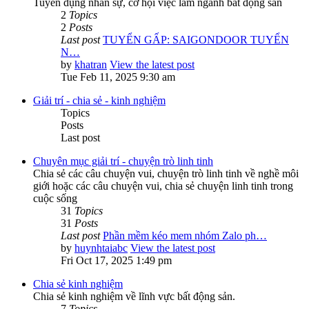
Tuyển dụng nhân sự, cơ hội việc làm ngành bất động sản
2
Topics
2
Posts
Last post
TUYỂN GẤP: SAIGONDOOR TUYỂN
N…
by
khatran
View the latest post
Tue Feb 11, 2025 9:30 am
Giải trí - chia sẻ - kinh nghiệm
Topics
Posts
Last post
Chuyên mục giải trí - chuyện trò linh tinh
Chia sẻ các câu chuyện vui, chuyện trò linh tinh về nghề môi
giới hoặc các câu chuyện vui, chia sẻ chuyện linh tinh trong
cuộc sống
31
Topics
31
Posts
Last post
Phần mềm kéo mem nhóm Zalo ph…
by
huynhtaiabc
View the latest post
Fri Oct 17, 2025 1:49 pm
Chia sẻ kinh nghiệm
Chia sẻ kinh nghiệm về lĩnh vực bất động sản.
7
Topics