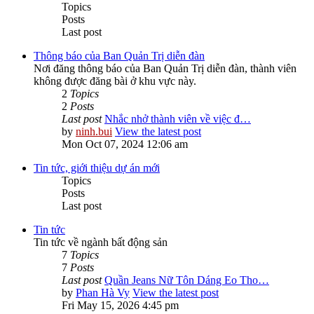
Topics
Posts
Last post
Thông báo của Ban Quản Trị diễn đàn
Nơi đăng thông báo của Ban Quản Trị diễn đàn, thành viên
không được đăng bài ở khu vực này.
2
Topics
2
Posts
Last post
Nhắc nhở thành viên về việc đ…
by
ninh.bui
View the latest post
Mon Oct 07, 2024 12:06 am
Tin tức, giới thiệu dự án mới
Topics
Posts
Last post
Tin tức
Tin tức về ngành bất động sản
7
Topics
7
Posts
Last post
Quần Jeans Nữ Tôn Dáng Eo Tho…
by
Phan Hà Vy
View the latest post
Fri May 15, 2026 4:45 pm