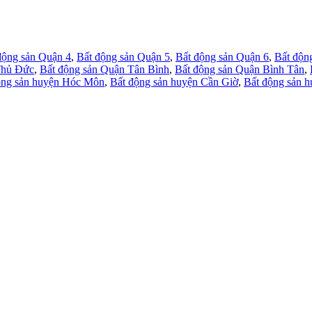
động sản Quận 4
,
Bất động sản Quận 5
,
Bất động sản Quận 6
,
Bất độn
Thủ Đức
,
Bất động sản Quận Tân Bình
,
Bất động sản Quận Bình Tân
,
ộng sản huyện Hóc Môn
,
Bất động sản huyện Cần Giờ
,
Bất động sản 