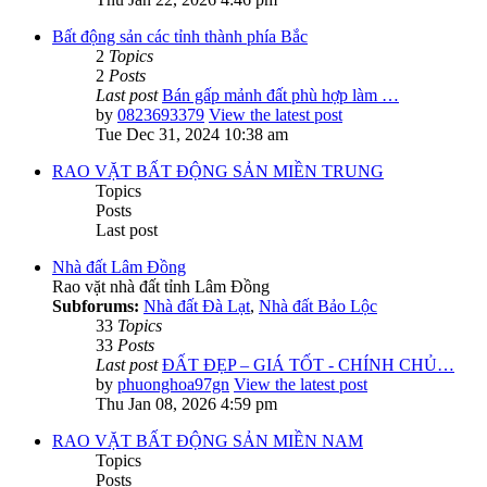
Bất động sản các tỉnh thành phía Bắc
2
Topics
2
Posts
Last post
Bán gấp mảnh đất phù hợp làm …
by
0823693379
View the latest post
Tue Dec 31, 2024 10:38 am
RAO VẶT BẤT ĐỘNG SẢN MIỀN TRUNG
Topics
Posts
Last post
Nhà đất Lâm Đồng
Rao vặt nhà đất tỉnh Lâm Đồng
Subforums:
Nhà đất Đà Lạt
,
Nhà đất Bảo Lộc
33
Topics
33
Posts
Last post
ĐẤT ĐẸP – GIÁ TỐT - CHÍNH CHỦ…
by
phuonghoa97gn
View the latest post
Thu Jan 08, 2026 4:59 pm
RAO VẶT BẤT ĐỘNG SẢN MIỀN NAM
Topics
Posts