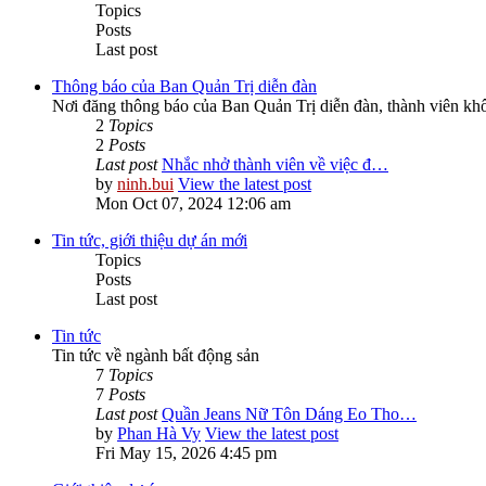
Topics
Posts
Last post
Thông báo của Ban Quản Trị diễn đàn
Nơi đăng thông báo của Ban Quản Trị diễn đàn, thành viên kh
2
Topics
2
Posts
Last post
Nhắc nhở thành viên về việc đ…
by
ninh.bui
View the latest post
Mon Oct 07, 2024 12:06 am
Tin tức, giới thiệu dự án mới
Topics
Posts
Last post
Tin tức
Tin tức về ngành bất động sản
7
Topics
7
Posts
Last post
Quần Jeans Nữ Tôn Dáng Eo Tho…
by
Phan Hà Vy
View the latest post
Fri May 15, 2026 4:45 pm