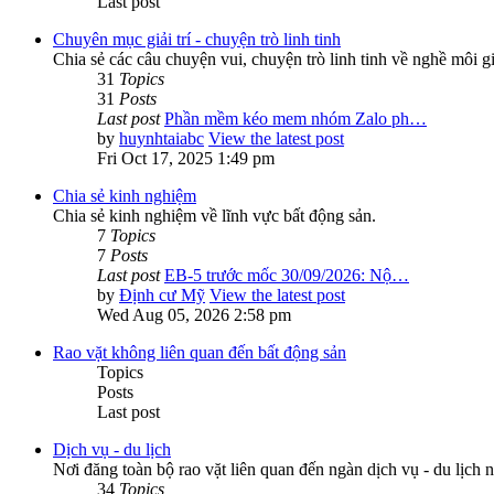
Last post
Chuyên mục giải trí - chuyện trò linh tinh
Chia sẻ các câu chuyện vui, chuyện trò linh tinh về nghề môi g
31
Topics
31
Posts
Last post
Phần mềm kéo mem nhóm Zalo ph…
by
huynhtaiabc
View the latest post
Fri Oct 17, 2025 1:49 pm
Chia sẻ kinh nghiệm
Chia sẻ kinh nghiệm về lĩnh vực bất động sản.
7
Topics
7
Posts
Last post
EB-5 trước mốc 30/09/2026: Nộ…
by
Định cư Mỹ
View the latest post
Wed Aug 05, 2026 2:58 pm
Rao vặt không liên quan đến bất động sản
Topics
Posts
Last post
Dịch vụ - du lịch
Nơi đăng toàn bộ rao vặt liên quan đến ngàn dịch vụ - du lịch n
34
Topics