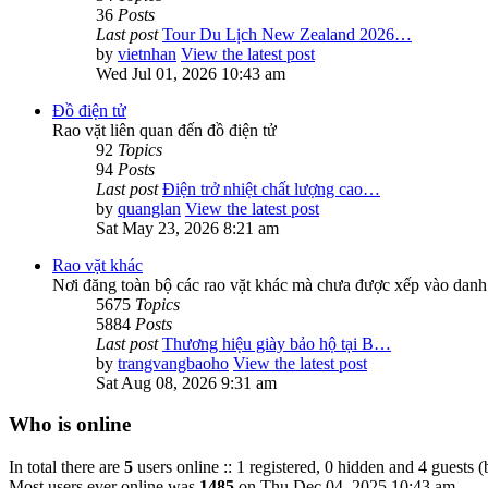
36
Posts
Last post
Tour Du Lịch New Zealand 2026…
by
vietnhan
View the latest post
Wed Jul 01, 2026 10:43 am
Đồ điện tử
Rao vặt liên quan đến đồ điện tử
92
Topics
94
Posts
Last post
Điện trở nhiệt chất lượng cao…
by
quanglan
View the latest post
Sat May 23, 2026 8:21 am
Rao vặt khác
Nơi đăng toàn bộ các rao vặt khác mà chưa được xếp vào danh
5675
Topics
5884
Posts
Last post
Thương hiệu giày bảo hộ tại B…
by
trangvangbaoho
View the latest post
Sat Aug 08, 2026 9:31 am
Who is online
In total there are
5
users online :: 1 registered, 0 hidden and 4 guests 
Most users ever online was
1485
on Thu Dec 04, 2025 10:43 am