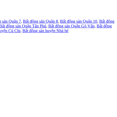
g sản Quận 7
,
Bất động sản Quận 8
,
Bất động sản Quận 10
,
Bất động
Bất động sản Quận Tân Phú
,
Bất động sản Quận Gò Vấp
,
Bất động
huyện Củ Chi
,
Bất động sản huyện Nhà bè