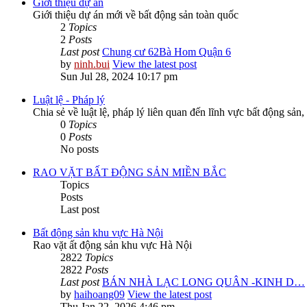
Giới thiệu dự án
Giới thiệu dự án mới về bất động sản toàn quốc
2
Topics
2
Posts
Last post
Chung cư 62Bà Hom Quận 6
by
ninh.bui
View the latest post
Sun Jul 28, 2024 10:17 pm
Luật lệ - Pháp lý
Chia sẻ về luật lệ, pháp lý liên quan đến lĩnh vực bất động sản,
0
Topics
0
Posts
No posts
RAO VẶT BẤT ĐỘNG SẢN MIỀN BẮC
Topics
Posts
Last post
Bất động sản khu vực Hà Nội
Rao vặt ất động sản khu vực Hà Nội
2822
Topics
2822
Posts
Last post
BÁN NHÀ LẠC LONG QUÂN -KINH D…
by
haihoang09
View the latest post
Thu Jan 22, 2026 4:46 pm