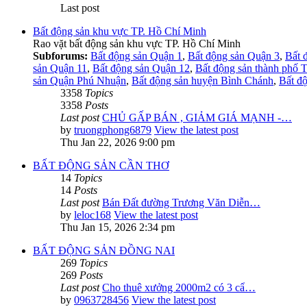
Last post
Bất động sản khu vực TP. Hồ Chí Minh
Rao vặt bất động sản khu vực TP. Hồ Chí Minh
Subforums:
Bất động sản Quận 1
,
Bất động sản Quận 3
,
Bất 
sản Quận 11
,
Bất động sản Quận 12
,
Bất động sản thành phố 
sản Quận Phú Nhuận
,
Bất động sản huyện Bình Chánh
,
Bất đ
3358
Topics
3358
Posts
Last post
CHỦ GẤP BÁN , GIẢM GIÁ MẠNH -…
by
truongphong6879
View the latest post
Thu Jan 22, 2026 9:00 pm
BẤT ĐỘNG SẢN CẦN THƠ
14
Topics
14
Posts
Last post
Bán Đất đường Trương Văn Diễn…
by
leloc168
View the latest post
Thu Jan 15, 2026 2:34 pm
BẤT ĐỘNG SẢN ĐỒNG NAI
269
Topics
269
Posts
Last post
Cho thuê xưởng 2000m2 có 3 cẩ…
by
0963728456
View the latest post