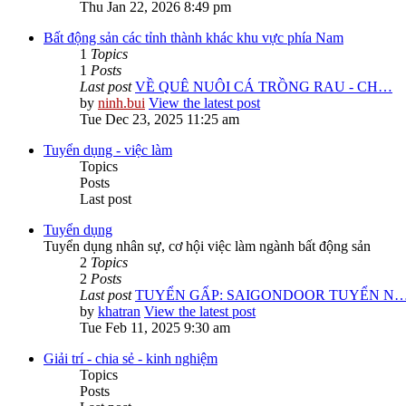
Thu Jan 22, 2026 8:49 pm
Bất động sản các tỉnh thành khác khu vực phía Nam
1
Topics
1
Posts
Last post
VỀ QUÊ NUÔI CÁ TRỒNG RAU - CH…
by
ninh.bui
View the latest post
Tue Dec 23, 2025 11:25 am
Tuyển dụng - việc làm
Topics
Posts
Last post
Tuyển dụng
Tuyển dụng nhân sự, cơ hội việc làm ngành bất động sản
2
Topics
2
Posts
Last post
TUYỂN GẤP: SAIGONDOOR TUYỂN N
by
khatran
View the latest post
Tue Feb 11, 2025 9:30 am
Giải trí - chia sẻ - kinh nghiệm
Topics
Posts