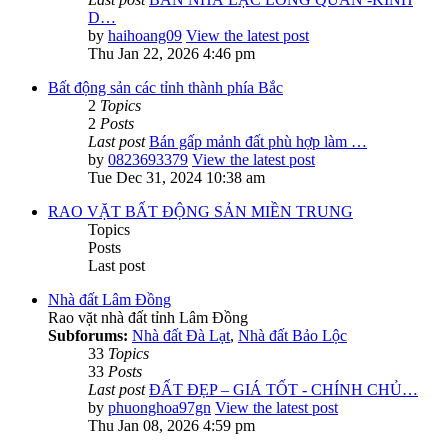
D…
by
haihoang09
View the latest post
Thu Jan 22, 2026 4:46 pm
Bất động sản các tỉnh thành phía Bắc
2
Topics
2
Posts
Last post
Bán gấp mảnh đất phù hợp làm …
by
0823693379
View the latest post
Tue Dec 31, 2024 10:38 am
RAO VẶT BẤT ĐỘNG SẢN MIỀN TRUNG
Topics
Posts
Last post
Nhà đất Lâm Đồng
Rao vặt nhà đất tỉnh Lâm Đồng
Subforums:
Nhà đất Đà Lạt
,
Nhà đất Bảo Lộc
33
Topics
33
Posts
Last post
ĐẤT ĐẸP – GIÁ TỐT - CHÍNH CHỦ…
by
phuonghoa97gn
View the latest post
Thu Jan 08, 2026 4:59 pm