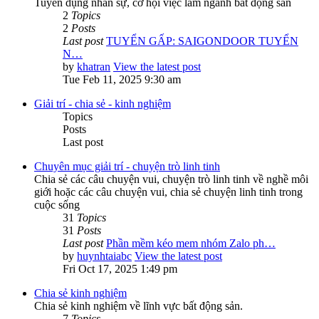
Tuyển dụng nhân sự, cơ hội việc làm ngành bất động sản
2
Topics
2
Posts
Last post
TUYỂN GẤP: SAIGONDOOR TUYỂN
N…
by
khatran
View the latest post
Tue Feb 11, 2025 9:30 am
Giải trí - chia sẻ - kinh nghiệm
Topics
Posts
Last post
Chuyên mục giải trí - chuyện trò linh tinh
Chia sẻ các câu chuyện vui, chuyện trò linh tinh về nghề môi
giới hoặc các câu chuyện vui, chia sẻ chuyện linh tinh trong
cuộc sống
31
Topics
31
Posts
Last post
Phần mềm kéo mem nhóm Zalo ph…
by
huynhtaiabc
View the latest post
Fri Oct 17, 2025 1:49 pm
Chia sẻ kinh nghiệm
Chia sẻ kinh nghiệm về lĩnh vực bất động sản.
7
Topics