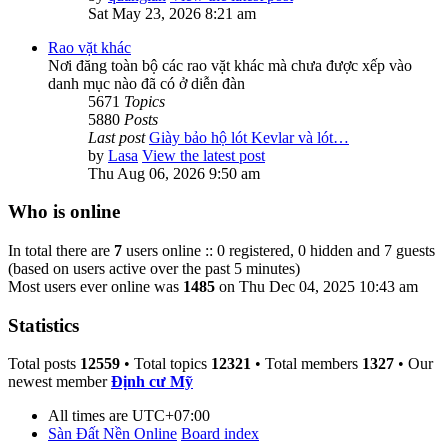
Sat May 23, 2026 8:21 am
Rao vặt khác
Nơi đăng toàn bộ các rao vặt khác mà chưa được xếp vào
danh mục nào đã có ở diễn đàn
5671
Topics
5880
Posts
Last post
Giày bảo hộ lót Kevlar và lót…
by
Lasa
View the latest post
Thu Aug 06, 2026 9:50 am
Who is online
In total there are
7
users online :: 0 registered, 0 hidden and 7 guests
(based on users active over the past 5 minutes)
Most users ever online was
1485
on Thu Dec 04, 2025 10:43 am
Statistics
Total posts
12559
• Total topics
12321
• Total members
1327
• Our
newest member
Định cư Mỹ
All times are
UTC+07:00
Sàn Đất Nền Online
Board index