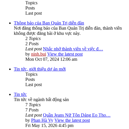
Topics
Posts
Last post
Thông báo của Ban Quản Trị diễn đàn
Nơi đăng thông báo của Ban Quản Trị diễn đàn, thành viên
không được đăng bài ở khu vực này.
2
Topics
2
Posts
Last post
Nhắc nhở thành viên về việc đ…
by
ninh.bui
View the latest post
Mon Oct 07, 2024 12:06 am
Tin tức, giới thiệu dự án mới
Topics
Posts
Last post
Tin tức
Tin tức về ngành bất động sản
7
Topics
7
Posts
Last post
Quần Jeans Nữ Tôn Dáng Eo Tho…
by
Phan Hà Vy
View the latest post
Fri May 15, 2026 4:45 pm