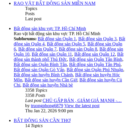
RAO VẶT BẤT ĐỘNG SẢN MIỀN NAM
Topics
Posts
Last post
Bất động sản khu vực TP. Hồ Chí Minh
Rao vặt bất động sản khu vực TP. Hồ Chí Minh
Subforums:
Bất động sản Quận 1
,
Bất động sản Quận 3
,
Bất
động sản Quận 4
,
Bất động sản Quận 5
,
Bất động sản Quận
6
,
Bất động sản Quận 7
,
Bất động sản Quận 8
,
Bất động sản
Quận 10
,
Bất động sản Quận 11
,
Bất động sản Quận 12
,
Bất
động sản thành phố Thủ Đức
,
Bất động sản Quận Tân Bình
,
Bất động sản Quận Bình Tân
,
Bất động sản Quận Tân Phú
,
Bất động sản Quận Gò Vấp
,
Bất động sản Quận Phú Nhuận
,
Bất động sản huyện Bình Chánh
,
Bất động sản huyện Hóc
Môn
,
Bất động sản huyện Cần Giờ
,
Bất động sản huyện Củ
Chi
,
Bất động sản huyện Nhà bè
3358
Topics
3358
Posts
Last post
CHỦ GẤP BÁN , GIẢM GIÁ MẠNH -…
by
truongphong6879
View the latest post
Thu Jan 22, 2026 9:00 pm
BẤT ĐỘNG SẢN CẦN THƠ
14
Topics