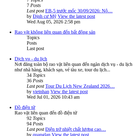
7
Posts
Last post
EB-5 trước mốc 30/09/2026: Nộ…
by
Định cư Mỹ
View the latest post
Wed Aug 05, 2026 2:58 pm
Rao vặt không liên quan đến bất động sản
Topics
Posts
Last post
Dịch vụ - du lịch
Nơi đăng toàn bộ rao vặt liên quan đến ngàn dịch vụ - du lịch
như nhà hàng, khách sạn, vé tàu xe, tour du lịch...
34
Topics
36
Posts
Last post
Tour Du Lịch New Zealand 2026…
by
vietnhan
View the latest post
Wed Jul 01, 2026 10:43 am
Đồ điện tử
Rao vặt liên quan đến đồ điện tử
92
Topics
94
Posts
Last post
Điện trở nhiệt chất lượng cao…
by
quanglan
View the latest post