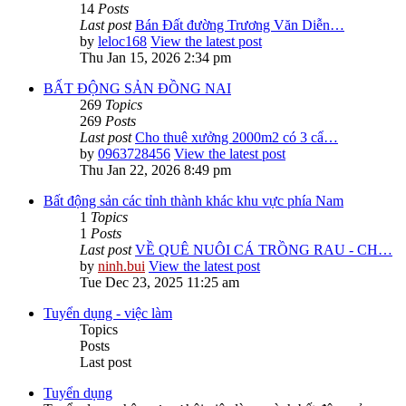
14
Posts
Last post
Bán Đất đường Trương Văn Diễn…
by
leloc168
View the latest post
Thu Jan 15, 2026 2:34 pm
BẤT ĐỘNG SẢN ĐỒNG NAI
269
Topics
269
Posts
Last post
Cho thuê xưởng 2000m2 có 3 cẩ…
by
0963728456
View the latest post
Thu Jan 22, 2026 8:49 pm
Bất động sản các tỉnh thành khác khu vực phía Nam
1
Topics
1
Posts
Last post
VỀ QUÊ NUÔI CÁ TRỒNG RAU - CH…
by
ninh.bui
View the latest post
Tue Dec 23, 2025 11:25 am
Tuyển dụng - việc làm
Topics
Posts
Last post
Tuyển dụng