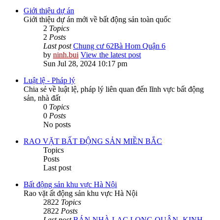
Giới thiệu dự án
Giới thiệu dự án mới về bất động sản toàn quốc
2
Topics
2
Posts
Last post
Chung cư 62Bà Hom Quận 6
by
ninh.bui
View the latest post
Sun Jul 28, 2024 10:17 pm
Luật lệ - Pháp lý
Chia sẻ về luật lệ, pháp lý liên quan đến lĩnh vực bất động
sản, nhà đất
0
Topics
0
Posts
No posts
RAO VẶT BẤT ĐỘNG SẢN MIỀN BẮC
Topics
Posts
Last post
Bất động sản khu vực Hà Nội
Rao vặt ất động sản khu vực Hà Nội
2822
Topics
2822
Posts
Last post
BÁN NHÀ LẠC LONG QUÂN -KINH