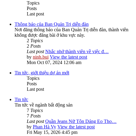
Topics
Posts
Last post
Thông báo của Ban Quản Trị diễn đàn
Nơi đăng thông báo của Ban Quản Trị diễn đàn, thành viên
không được đăng bài ở khu vực này.
2
Topics
2
Posts
Last post
Nhắc nhở thành viên về việc đ…
by
ninh.bui
View the latest post
Mon Oct 07, 2024 12:06 am
Tin tức, giới thiệu dự án mới
Topics
Posts
Last post
Tin tức
Tin tức về ngành bất động sản
7
Topics
7
Posts
Last post
Quần Jeans Nữ Tôn Dáng Eo Tho…
by
Phan Hà Vy
View the latest post
Fri May 15, 2026 4:45 pm