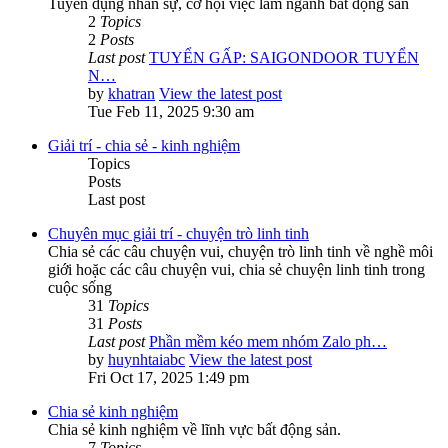
Tuyển dụng nhân sự, cơ hội việc làm ngành bất động sản
2
Topics
2
Posts
Last post
TUYỂN GẤP: SAIGONDOOR TUYỂN
N…
by
khatran
View the latest post
Tue Feb 11, 2025 9:30 am
Giải trí - chia sẻ - kinh nghiệm
Topics
Posts
Last post
Chuyên mục giải trí - chuyện trò linh tinh
Chia sẻ các câu chuyện vui, chuyện trò linh tinh về nghề môi
giới hoặc các câu chuyện vui, chia sẻ chuyện linh tinh trong
cuộc sống
31
Topics
31
Posts
Last post
Phần mềm kéo mem nhóm Zalo ph…
by
huynhtaiabc
View the latest post
Fri Oct 17, 2025 1:49 pm
Chia sẻ kinh nghiệm
Chia sẻ kinh nghiệm về lĩnh vực bất động sản.
7
Topics