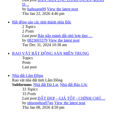
D…
by
haihoang09
View the latest post
Thu Jan 22, 2026 4:46 pm
Bất động sản các tỉnh thành phía Bắc
2
Topics
2
Posts
Last post
Bán gấp mảnh đất phù hợp làm …
by
0823693379
View the latest post
Tue Dec 31, 2024 10:38 am
RAO VẶT BẤT ĐỘNG SẢN MIỀN TRUNG
Topics
Posts
Last post
Nhà đất Lâm Đồng
Rao vặt nhà đất tỉnh Lâm Đồng
Subforums:
Nhà đất Đà Lạt
,
Nhà đất Bảo Lộc
33
Topics
33
Posts
Last post
ĐẤT ĐẸP – GIÁ TỐT - CHÍNH CHỦ…
by
phuonghoa97gn
View the latest post
Thu Jan 08, 2026 4:59 pm