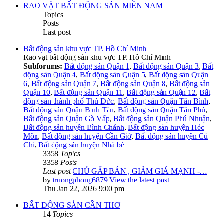
RAO VẶT BẤT ĐỘNG SẢN MIỀN NAM
Topics
Posts
Last post
Bất động sản khu vực TP. Hồ Chí Minh
Rao vặt bất động sản khu vực TP. Hồ Chí Minh
Subforums:
Bất động sản Quận 1
,
Bất động sản Quận 3
,
Bất
động sản Quận 4
,
Bất động sản Quận 5
,
Bất động sản Quận
6
,
Bất động sản Quận 7
,
Bất động sản Quận 8
,
Bất động sản
Quận 10
,
Bất động sản Quận 11
,
Bất động sản Quận 12
,
Bất
động sản thành phố Thủ Đức
,
Bất động sản Quận Tân Bình
,
Bất động sản Quận Bình Tân
,
Bất động sản Quận Tân Phú
,
Bất động sản Quận Gò Vấp
,
Bất động sản Quận Phú Nhuận
,
Bất động sản huyện Bình Chánh
,
Bất động sản huyện Hóc
Môn
,
Bất động sản huyện Cần Giờ
,
Bất động sản huyện Củ
Chi
,
Bất động sản huyện Nhà bè
3358
Topics
3358
Posts
Last post
CHỦ GẤP BÁN , GIẢM GIÁ MẠNH -…
by
truongphong6879
View the latest post
Thu Jan 22, 2026 9:00 pm
BẤT ĐỘNG SẢN CẦN THƠ
14
Topics