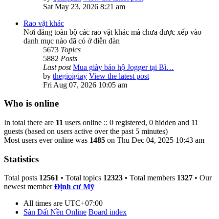
Sat May 23, 2026 8:21 am
Rao vặt khác
Nơi đăng toàn bộ các rao vặt khác mà chưa được xếp vào
danh mục nào đã có ở diễn đàn
5673
Topics
5882
Posts
Last post
Mua giày bảo hộ Jogger tại Bì…
by
thegioigiay
View the latest post
Fri Aug 07, 2026 10:05 am
Who is online
In total there are
11
users online :: 0 registered, 0 hidden and 11
guests (based on users active over the past 5 minutes)
Most users ever online was
1485
on Thu Dec 04, 2025 10:43 am
Statistics
Total posts
12561
• Total topics
12323
• Total members
1327
• Our
newest member
Định cư Mỹ
All times are
UTC+07:00
Sàn Đất Nền Online
Board index