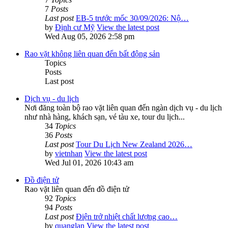
7
Posts
Last post
EB-5 trước mốc 30/09/2026: Nộ…
by
Định cư Mỹ
View the latest post
Wed Aug 05, 2026 2:58 pm
Rao vặt không liên quan đến bất động sản
Topics
Posts
Last post
Dịch vụ - du lịch
Nơi đăng toàn bộ rao vặt liên quan đến ngàn dịch vụ - du lịch
như nhà hàng, khách sạn, vé tàu xe, tour du lịch...
34
Topics
36
Posts
Last post
Tour Du Lịch New Zealand 2026…
by
vietnhan
View the latest post
Wed Jul 01, 2026 10:43 am
Đồ điện tử
Rao vặt liên quan đến đồ điện tử
92
Topics
94
Posts
Last post
Điện trở nhiệt chất lượng cao…
by
quanglan
View the latest post