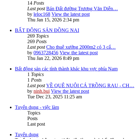
14
Posts
Last post
Bán Đất đường Trương Văn Diễn…
by
leloc168
View the latest post
Thu Jan 15, 2026 2:34 pm
BẤT ĐỘNG SẢN ĐỒNG NAI
269
Topics
269
Posts
Last post
Cho thuê xưởng 2000m2 có 3 cẩ…
by
0963728456
View the latest post
Thu Jan 22, 2026 8:49 pm
Bất động sản các tỉnh thành khác khu vực phía Nam
1
Topics
1
Posts
Last post
VỀ QUÊ NUÔI CÁ TRỒNG RAU - CH…
by
ninh.bui
View the latest post
Tue Dec 23, 2025 11:25 am
Tuyển dụng - việc làm
Topics
Posts
Last post
Tuyển dụng