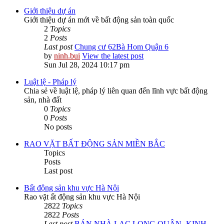
Giới thiệu dự án
Giới thiệu dự án mới về bất động sản toàn quốc
2
Topics
2
Posts
Last post
Chung cư 62Bà Hom Quận 6
by
ninh.bui
View the latest post
Sun Jul 28, 2024 10:17 pm
Luật lệ - Pháp lý
Chia sẻ về luật lệ, pháp lý liên quan đến lĩnh vực bất động
sản, nhà đất
0
Topics
0
Posts
No posts
RAO VẶT BẤT ĐỘNG SẢN MIỀN BẮC
Topics
Posts
Last post
Bất động sản khu vực Hà Nội
Rao vặt ất động sản khu vực Hà Nội
2822
Topics
2822
Posts
Last post
BÁN NHÀ LẠC LONG QUÂN -KINH