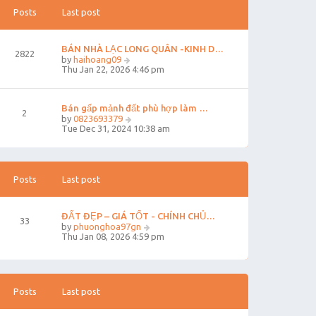
s
Posts
Last post
t
p
o
s
BÁN NHÀ LẠC LONG QUÂN -KINH D…
2822
t
V
by
haihoang09
i
Thu Jan 22, 2026 4:46 pm
e
w
t
Bán gấp mảnh đất phù hợp làm …
h
2
e
V
by
0823693379
l
i
Tue Dec 31, 2024 10:38 am
a
e
t
w
e
t
s
h
t
e
Posts
Last post
p
l
o
a
s
t
ĐẤT ĐẸP – GIÁ TỐT - CHÍNH CHỦ…
t
e
33
V
by
phuonghoa97gn
s
i
Thu Jan 08, 2026 4:59 pm
t
e
p
w
o
t
s
h
t
e
Posts
Last post
l
a
t