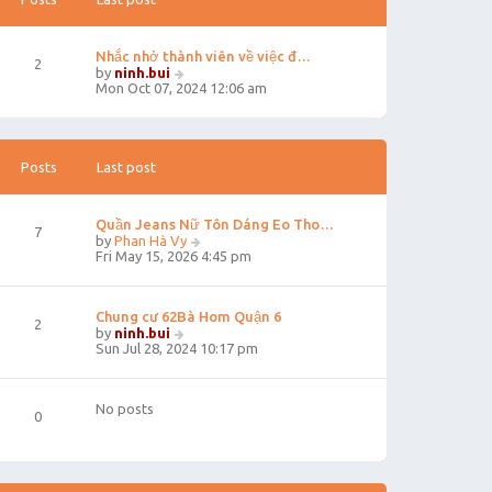
Nhắc nhở thành viên về việc đ…
2
V
by
ninh.bui
i
Mon Oct 07, 2024 12:06 am
e
w
t
h
e
Posts
Last post
l
a
t
Quần Jeans Nữ Tôn Dáng Eo Tho…
e
7
V
by
Phan Hà Vy
s
i
Fri May 15, 2026 4:45 pm
t
e
p
w
o
t
s
Chung cư 62Bà Hom Quận 6
h
t
2
V
e
by
ninh.bui
i
l
Sun Jul 28, 2024 10:17 pm
e
a
w
t
t
e
No posts
h
s
0
e
t
l
p
a
o
t
s
e
t