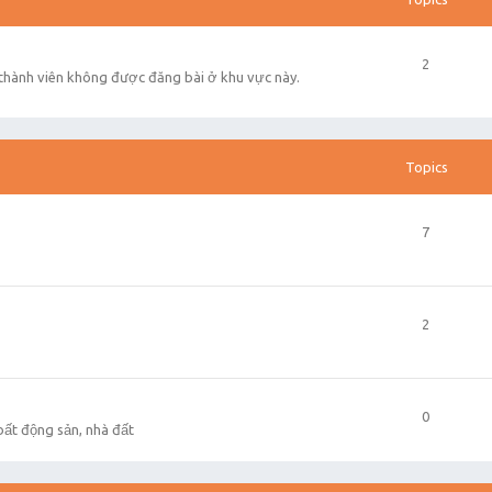
2
 thành viên không được đăng bài ở khu vực này.
Topics
7
2
0
 bất động sản, nhà đất