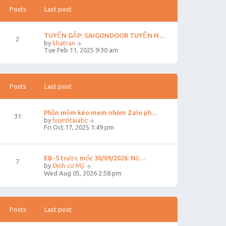
h
s
e
t
Posts
Last post
l
p
a
o
t
s
TUYỂN GẤP: SAIGONDOOR TUYỂN N…
e
t
2
V
by
khatran
s
i
Tue Feb 11, 2025 9:30 am
t
e
p
w
o
t
s
h
t
e
Posts
Last post
l
a
t
Phần mềm kéo mem nhóm Zalo ph…
e
31
V
by
huynhtaiabc
s
i
Fri Oct 17, 2025 1:49 pm
t
e
p
w
o
t
s
h
t
EB-5 trước mốc 30/09/2026: Nộ…
7
e
V
by
Định cư Mỹ
l
i
Wed Aug 05, 2026 2:58 pm
a
e
t
w
e
t
s
h
t
e
Posts
Last post
p
l
o
a
s