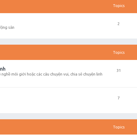
Topics
2
động sản
Topics
inh
31
về nghề môi giới hoặc các câu chuyện vui, chia sẻ chuyện linh
7
Topics