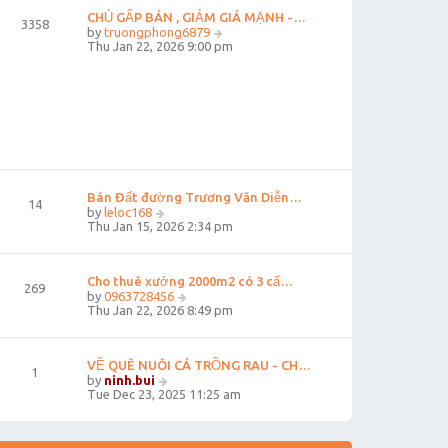
e
CHỦ GẤP BÁN , GIẢM GIÁ MẠNH -…
3358
s
V
by
truongphong6879
t
i
Thu Jan 22, 2026 9:00 pm
p
e
o
w
s
t
t
h
e
l
a
t
e
s
Bán Đất đường Trương Văn Diễn…
t
14
V
by
leloc168
p
i
Thu Jan 15, 2026 2:34 pm
o
e
s
w
t
t
Cho thuê xưởng 2000m2 có 3 cẩ…
h
269
e
V
by
0963728456
l
i
Thu Jan 22, 2026 8:49 pm
a
e
t
w
e
t
VỀ QUÊ NUÔI CÁ TRỒNG RAU - CH…
s
h
1
t
V
e
by
ninh.bui
p
i
l
Tue Dec 23, 2025 11:25 am
o
e
a
s
w
t
t
t
e