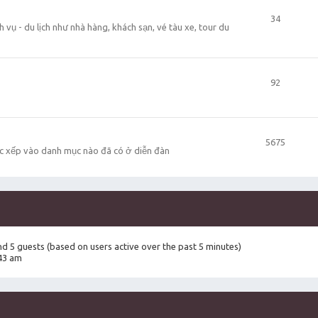
34
 vụ - du lịch như nhà hàng, khách sạn, vé tàu xe, tour du
92
5675
c xếp vào danh mục nào đã có ở diễn đàn
and 5 guests (based on users active over the past 5 minutes)
43 am