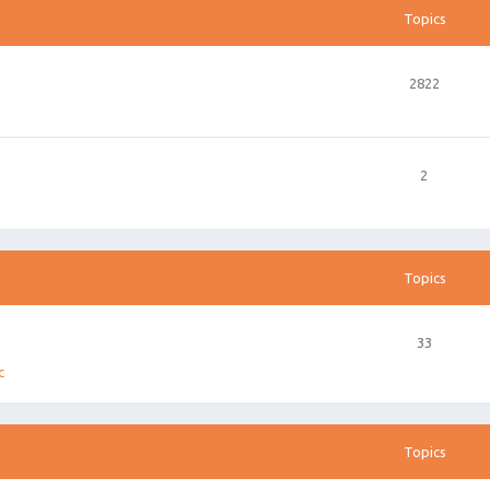
Topics
2822
2
Topics
33
c
Topics