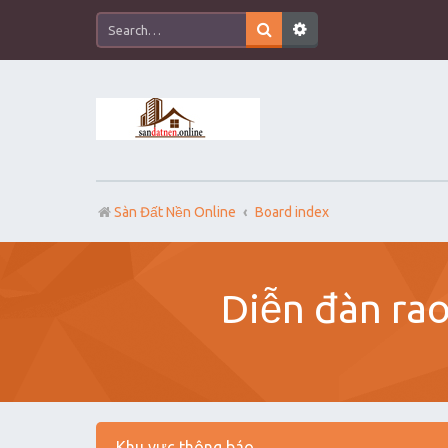
Sàn Đất Nền Online
Board index
Diễn đàn rao
Khu vực thông báo