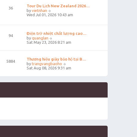
t
t
Tour Du Lịch New Zealand 2026…
e
36
V
s
by
vietnhan
i
t
Wed Jul 01, 2026 10:43 am
e
p
w
o
t
s
h
t
Điện trở nhiệt chất lượng cao…
94
e
V
by
quanglan
l
i
Sat May 23, 2026 8:21 am
a
e
t
w
e
t
s
Thương hiệu giày bảo hộ tại B…
h
5884
t
e
V
by
trangvangbaoho
p
l
i
Sat Aug 08, 2026 9:31 am
o
a
e
s
t
w
t
e
t
s
h
t
e
p
l
o
a
s
t
t
e
s
t
p
o
s
t