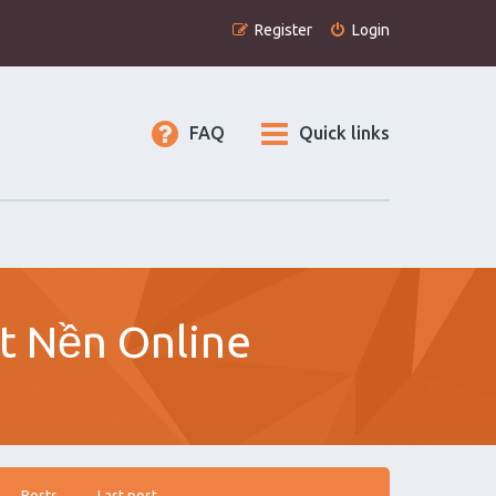
Register
Login
FAQ
Quick links
ất Nền Online
Posts
Last post