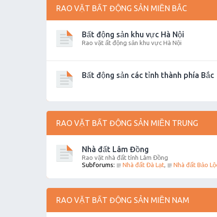
RAO VẶT BẤT ĐỘNG SẢN MIỀN BẮC
Bất động sản khu vực Hà Nội
Rao vặt ất động sản khu vực Hà Nội
Bất động sản các tỉnh thành phía Bắc
RAO VẶT BẤT ĐỘNG SẢN MIỀN TRUNG
Nhà đất Lâm Đồng
Rao vặt nhà đất tỉnh Lâm Đồng
Subforums:
Nhà đất Đà Lạt
,
Nhà đất Bảo Lộ
RAO VẶT BẤT ĐỘNG SẢN MIỀN NAM