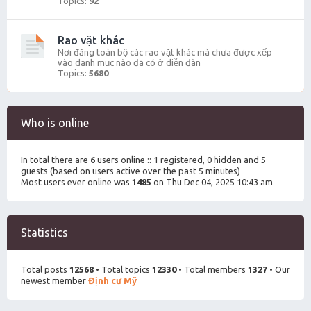
Topics:
92
Rao vặt khác
Nơi đăng toàn bộ các rao vặt khác mà chưa được xếp
vào danh mục nào đã có ở diễn đàn
Topics:
5680
Who is online
In total there are
6
users online :: 1 registered, 0 hidden and 5
guests (based on users active over the past 5 minutes)
Most users ever online was
1485
on Thu Dec 04, 2025 10:43 am
Statistics
Total posts
12568
• Total topics
12330
• Total members
1327
• Our
newest member
Định cư Mỹ