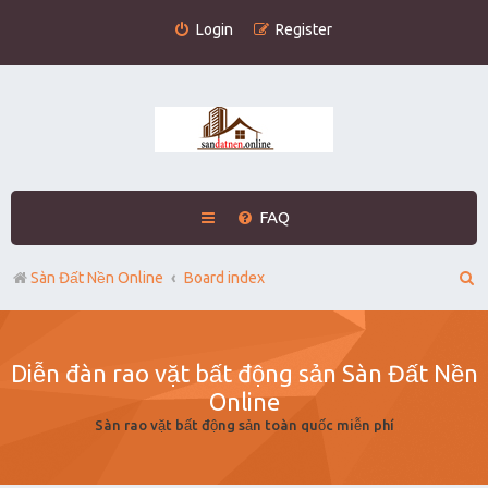
Login
Register
FAQ
S
Sàn Đất Nền Online
Board index
e
a
Diễn đàn rao vặt bất động sản Sàn Đất Nền
r
Online
c
Sàn rao vặt bất động sản toàn quốc miễn phí
h