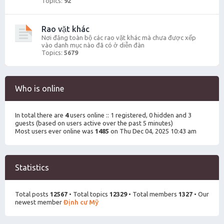
Topics:
92
Rao vặt khác
Nơi đăng toàn bộ các rao vặt khác mà chưa được xếp
vào danh mục nào đã có ở diễn đàn
Topics:
5679
Who is online
In total there are
4
users online :: 1 registered, 0 hidden and 3
guests (based on users active over the past 5 minutes)
Most users ever online was
1485
on Thu Dec 04, 2025 10:43 am
Statistics
Total posts
12567
• Total topics
12329
• Total members
1327
• Our
newest member
Định cư Mỹ