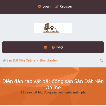
Login
Register
FAQ
S
Sàn Đất Nền Online
Board index
e
a
Diễn đàn rao vặt bất động sản Sàn Đất Nền
r
Online
c
Sàn rao vặt bất động sản toàn quốc miễn phí
h