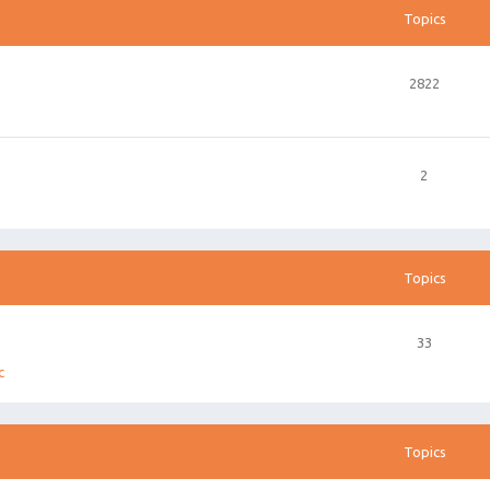
Topics
2822
2
Topics
33
c
Topics