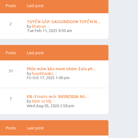
h
s
e
t
Posts
Last post
l
p
a
o
t
s
TUYỂN GẤP: SAIGONDOOR TUYỂN N…
e
t
2
V
by
khatran
s
i
Tue Feb 11, 2025 9:30 am
t
e
p
w
o
t
s
h
t
e
Posts
Last post
l
a
t
Phần mềm kéo mem nhóm Zalo ph…
e
31
V
by
huynhtaiabc
s
i
Fri Oct 17, 2025 1:49 pm
t
e
p
w
o
t
s
h
t
EB-5 trước mốc 30/09/2026: Nộ…
7
e
V
by
Định cư Mỹ
l
i
Wed Aug 05, 2026 2:58 pm
a
e
t
w
e
t
s
h
t
e
Posts
Last post
p
l
o
a
s