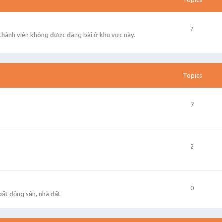
2
 thành viên không được đăng bài ở khu vực này.
Topics
7
2
0
 bất động sản, nhà đất