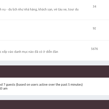
34
 vụ - du lịch như nhà hàng, khách sạn, vé tàu xe, tour du
92
5676
c xếp vào danh mục nào đã có ở diễn đàn
and 7 guests (based on users active over the past 5 minutes)
43 am