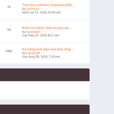
t
t
Tour Du Lịch New Zealand 2026…
e
36
V
s
by
vietnhan
i
t
Wed Jul 01, 2026 10:43 am
e
p
w
o
t
s
h
t
Điện trở nhiệt chất lượng cao…
94
e
V
by
quanglan
l
i
Sat May 23, 2026 8:21 am
a
e
t
w
e
t
s
Xe nâng mặt bàn nào bán chạy …
h
5885
t
V
e
by
hanatc89
p
i
l
Sun Aug 09, 2026 1:30 pm
o
e
a
s
w
t
t
t
e
h
s
e
t
l
p
a
o
t
s
e
t
s
t
p
o
s
t