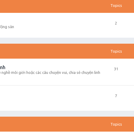
Topics
2
động sản
Topics
inh
31
về nghề môi giới hoặc các câu chuyện vui, chia sẻ chuyện linh
7
Topics