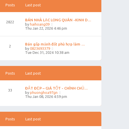
s
Posts
Last post
t
p
o
s
BÁN NHÀ LẠC LONG QUÂN -KINH D…
2822
t
V
by
haihoang09
i
Thu Jan 22, 2026 4:46 pm
e
w
t
Bán gấp mảnh đất phù hợp làm …
h
2
e
V
by
0823693379
l
i
Tue Dec 31, 2024 10:38 am
a
e
t
w
e
t
s
h
t
e
Posts
Last post
p
l
o
a
s
t
ĐẤT ĐẸP – GIÁ TỐT - CHÍNH CHỦ…
t
e
33
V
by
phuonghoa97gn
s
i
Thu Jan 08, 2026 4:59 pm
t
e
p
w
o
t
s
h
t
e
Posts
Last post
l
a
t