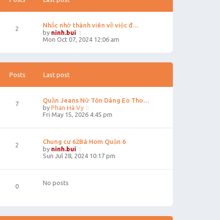
Nhắc nhở thành viên về việc đ…
2
V
by
ninh.bui
i
Mon Oct 07, 2024 12:06 am
e
w
t
h
e
Posts
Last post
l
a
t
Quần Jeans Nữ Tôn Dáng Eo Tho…
e
7
V
by
Phan Hà Vy
s
i
Fri May 15, 2026 4:45 pm
t
e
p
w
o
t
s
Chung cư 62Bà Hom Quận 6
h
t
2
V
e
by
ninh.bui
i
l
Sun Jul 28, 2024 10:17 pm
e
a
w
t
t
e
No posts
h
s
0
e
t
l
p
a
o
t
s
e
t