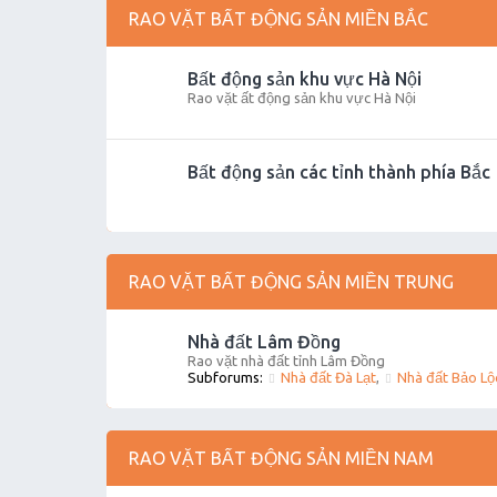
RAO VẶT BẤT ĐỘNG SẢN MIỀN BẮC
Bất động sản khu vực Hà Nội
Rao vặt ất động sản khu vực Hà Nội
Bất động sản các tỉnh thành phía Bắc
RAO VẶT BẤT ĐỘNG SẢN MIỀN TRUNG
Nhà đất Lâm Đồng
Rao vặt nhà đất tỉnh Lâm Đồng
Subforums:
Nhà đất Đà Lạt
,
Nhà đất Bảo Lộ
RAO VẶT BẤT ĐỘNG SẢN MIỀN NAM