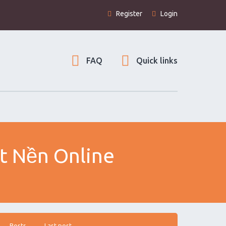
Register
Login
FAQ
Quick links
ất Nền Online
Posts
Last post