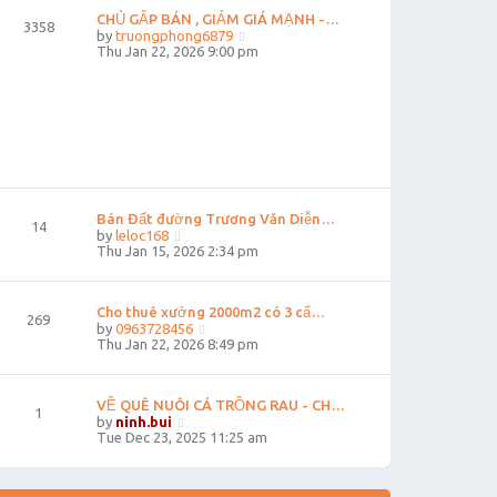
e
CHỦ GẤP BÁN , GIẢM GIÁ MẠNH -…
3358
s
V
by
truongphong6879
t
i
Thu Jan 22, 2026 9:00 pm
p
e
o
w
s
t
t
h
e
l
a
t
e
s
Bán Đất đường Trương Văn Diễn…
t
14
V
by
leloc168
p
i
Thu Jan 15, 2026 2:34 pm
o
e
s
w
t
t
Cho thuê xưởng 2000m2 có 3 cẩ…
h
269
e
V
by
0963728456
l
i
Thu Jan 22, 2026 8:49 pm
a
e
t
w
e
t
VỀ QUÊ NUÔI CÁ TRỒNG RAU - CH…
s
h
1
t
V
e
by
ninh.bui
p
i
l
Tue Dec 23, 2025 11:25 am
o
e
a
s
w
t
t
t
e