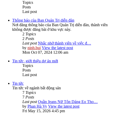
Topics
Posts
Last post
Thông báo của Ban Quản Trị diễn đàn
Nơi đăng thông báo của Ban Quản Trị diễn đàn, thành viên
không được đăng bài ở khu vực này.
2
Topics
2
Posts
Last post
Nhắc nhở thành viên về việc đ…
by
ninh.bui
View the latest post
Mon Oct 07, 2024 12:06 am
Tin tức, giới thiệu dự án mới
Topics
Posts
Last post
Tin tức
Tin tức về ngành bất động sản
7
Topics
7
Posts
Last post
Quần Jeans Nữ Tôn Dáng Eo Tho…
by
Phan Hà Vy
View the latest post
Fri May 15, 2026 4:45 pm