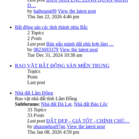
D…
by
haihoang09
View the latest post
Thu Jan 22, 2026 4:46 pm
Bất động sản các tỉnh thành phía Bắc
2
Topics
2
Posts
Last post
Bán gấp mảnh đất phù hợp làm …
by
0823693379
View the latest post
Tue Dec 31, 2024 10:38 am
RAO VẶT BẤT ĐỘNG SẢN MIỀN TRUNG
Topics
Posts
Last post
Nhà đất Lâm Đồng
Rao vặt nhà đất tỉnh Lâm Đồng
Subforums:
Nhà đất Đà Lạt
,
Nhà đất Bảo Lộc
33
Topics
33
Posts
Last post
ĐẤT ĐẸP – GIÁ TỐT - CHÍNH CHỦ…
by
phuonghoa97gn
View the latest post
Thu Jan 08, 2026 4:59 pm