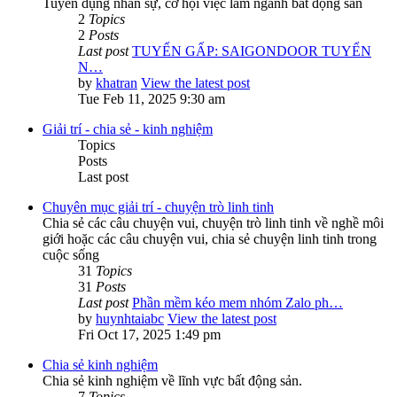
Tuyển dụng nhân sự, cơ hội việc làm ngành bất động sản
2
Topics
2
Posts
Last post
TUYỂN GẤP: SAIGONDOOR TUYỂN
N…
by
khatran
View the latest post
Tue Feb 11, 2025 9:30 am
Giải trí - chia sẻ - kinh nghiệm
Topics
Posts
Last post
Chuyên mục giải trí - chuyện trò linh tinh
Chia sẻ các câu chuyện vui, chuyện trò linh tinh về nghề môi
giới hoặc các câu chuyện vui, chia sẻ chuyện linh tinh trong
cuộc sống
31
Topics
31
Posts
Last post
Phần mềm kéo mem nhóm Zalo ph…
by
huynhtaiabc
View the latest post
Fri Oct 17, 2025 1:49 pm
Chia sẻ kinh nghiệm
Chia sẻ kinh nghiệm về lĩnh vực bất động sản.
7
Topics