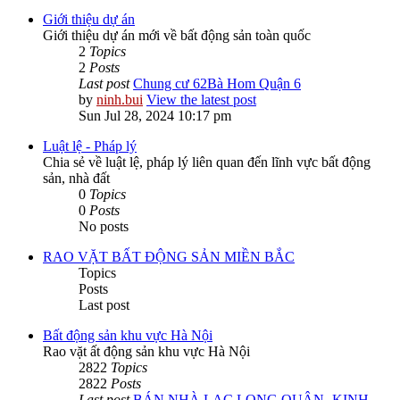
Giới thiệu dự án
Giới thiệu dự án mới về bất động sản toàn quốc
2
Topics
2
Posts
Last post
Chung cư 62Bà Hom Quận 6
by
ninh.bui
View the latest post
Sun Jul 28, 2024 10:17 pm
Luật lệ - Pháp lý
Chia sẻ về luật lệ, pháp lý liên quan đến lĩnh vực bất động
sản, nhà đất
0
Topics
0
Posts
No posts
RAO VẶT BẤT ĐỘNG SẢN MIỀN BẮC
Topics
Posts
Last post
Bất động sản khu vực Hà Nội
Rao vặt ất động sản khu vực Hà Nội
2822
Topics
2822
Posts
Last post
BÁN NHÀ LẠC LONG QUÂN -KINH