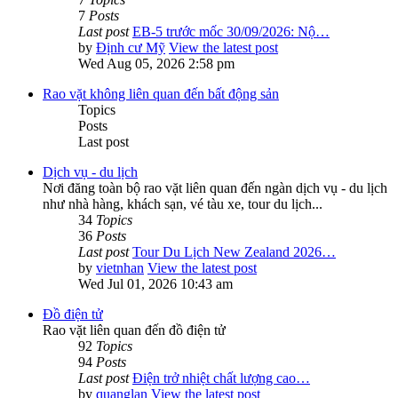
7
Posts
Last post
EB-5 trước mốc 30/09/2026: Nộ…
by
Định cư Mỹ
View the latest post
Wed Aug 05, 2026 2:58 pm
Rao vặt không liên quan đến bất động sản
Topics
Posts
Last post
Dịch vụ - du lịch
Nơi đăng toàn bộ rao vặt liên quan đến ngàn dịch vụ - du lịch
như nhà hàng, khách sạn, vé tàu xe, tour du lịch...
34
Topics
36
Posts
Last post
Tour Du Lịch New Zealand 2026…
by
vietnhan
View the latest post
Wed Jul 01, 2026 10:43 am
Đồ điện tử
Rao vặt liên quan đến đồ điện tử
92
Topics
94
Posts
Last post
Điện trở nhiệt chất lượng cao…
by
quanglan
View the latest post