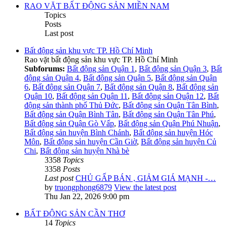
RAO VẶT BẤT ĐỘNG SẢN MIỀN NAM
Topics
Posts
Last post
Bất động sản khu vực TP. Hồ Chí Minh
Rao vặt bất động sản khu vực TP. Hồ Chí Minh
Subforums:
Bất động sản Quận 1
,
Bất động sản Quận 3
,
Bất
động sản Quận 4
,
Bất động sản Quận 5
,
Bất động sản Quận
6
,
Bất động sản Quận 7
,
Bất động sản Quận 8
,
Bất động sản
Quận 10
,
Bất động sản Quận 11
,
Bất động sản Quận 12
,
Bất
động sản thành phố Thủ Đức
,
Bất động sản Quận Tân Bình
,
Bất động sản Quận Bình Tân
,
Bất động sản Quận Tân Phú
,
Bất động sản Quận Gò Vấp
,
Bất động sản Quận Phú Nhuận
,
Bất động sản huyện Bình Chánh
,
Bất động sản huyện Hóc
Môn
,
Bất động sản huyện Cần Giờ
,
Bất động sản huyện Củ
Chi
,
Bất động sản huyện Nhà bè
3358
Topics
3358
Posts
Last post
CHỦ GẤP BÁN , GIẢM GIÁ MẠNH -…
by
truongphong6879
View the latest post
Thu Jan 22, 2026 9:00 pm
BẤT ĐỘNG SẢN CẦN THƠ
14
Topics