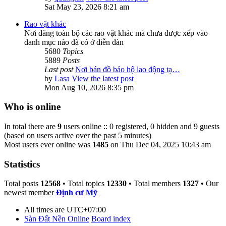
Sat May 23, 2026 8:21 am
Rao vặt khác
Nơi đăng toàn bộ các rao vặt khác mà chưa được xếp vào
danh mục nào đã có ở diễn đàn
5680
Topics
5889
Posts
Last post
Nơi bán đồ bảo hộ lao động tạ…
by
Lasa
View the latest post
Mon Aug 10, 2026 8:35 pm
Who is online
In total there are
9
users online :: 0 registered, 0 hidden and 9 guests
(based on users active over the past 5 minutes)
Most users ever online was
1485
on Thu Dec 04, 2025 10:43 am
Statistics
Total posts
12568
• Total topics
12330
• Total members
1327
• Our
newest member
Định cư Mỹ
All times are
UTC+07:00
Sàn Đất Nền Online
Board index