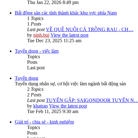
Thu Jan 22, 2026 8:49 pm
Bất động sản các tỉnh thành khác khu vực phía Nam
1
Topics
1
Posts
Last post
VỀ QUÊ NUÔI CÁ TRỒNG RAU - CH…
by
ninh.bui
View the latest post
Tue Dec 23, 2025 11:25 am
Tuyển dụng - việc làm
Topics
Posts
Last post
Tuyển dụng
Tuyển dụng nhân sự, cơ hội việc làm ngành bất động sản
2
Topics
2
Posts
Last post
TUYỂN GẤP: SAIGONDOOR TUYỂN N
by
khatran
View the latest post
Tue Feb 11, 2025 9:30 am
Giải trí - chia sẻ - kinh nghiệm
Topics
Posts