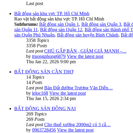
Last post
Bất động sản khu vực TP. Hồ Chí Minh
Rao vặt bất động sản khu vực TP. Hồ Chí Minh
Subforums:
Bất động sản Quận 1
,
Bất động sản Quận 3
,
Bất 
sản Quận 11
,
Bất động sản Quận 12
,
Bất động sản thành phố 
sản Quận Phú Nhuận
,
Bất động sản huyện Bình Chánh
,
Bất đ
3358
Topics
3358
Posts
Last post
CHỦ GẤP BÁN , GIẢM GIÁ MẠNH -…
by
truongphong6879
View the latest post
Thu Jan 22, 2026 9:00 pm
BẤT ĐỘNG SẢN CẦN THƠ
14
Topics
14
Posts
Last post
Bán Đất đường Trương Văn Diễn…
by
leloc168
View the latest post
Thu Jan 15, 2026 2:34 pm
BẤT ĐỘNG SẢN ĐỒNG NAI
269
Topics
269
Posts
Last post
Cho thuê xưởng 2000m2 có 3 cẩ…
by
0963728456
View the latest post