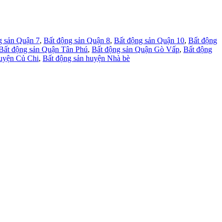
g sản Quận 7
,
Bất động sản Quận 8
,
Bất động sản Quận 10
,
Bất động
Bất động sản Quận Tân Phú
,
Bất động sản Quận Gò Vấp
,
Bất động
huyện Củ Chi
,
Bất động sản huyện Nhà bè