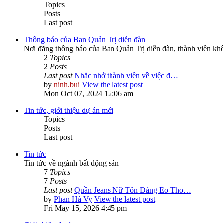
Topics
Posts
Last post
Thông báo của Ban Quản Trị diễn đàn
Nơi đăng thông báo của Ban Quản Trị diễn đàn, thành viên kh
2
Topics
2
Posts
Last post
Nhắc nhở thành viên về việc đ…
by
ninh.bui
View the latest post
Mon Oct 07, 2024 12:06 am
Tin tức, giới thiệu dự án mới
Topics
Posts
Last post
Tin tức
Tin tức về ngành bất động sản
7
Topics
7
Posts
Last post
Quần Jeans Nữ Tôn Dáng Eo Tho…
by
Phan Hà Vy
View the latest post
Fri May 15, 2026 4:45 pm