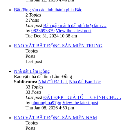
Bất động sản các tỉnh thành phía Bắc
2
Topics
2
Posts
Last post
Bán gấp mảnh đất phù hợp làm …
by
0823693379
View the latest post
Tue Dec 31, 2024 10:38 am
RAO VẶT BẤT ĐỘNG SẢN MIỀN TRUNG
Topics
Posts
Last post
Nhà đất Lâm Đồng
Rao vặt nhà đất tỉnh Lâm Đồng
Subforums:
Nhà đất Đà Lạt
,
Nhà đất Bảo Lộc
33
Topics
33
Posts
Last post
ĐẤT ĐẸP – GIÁ TỐT - CHÍNH CHỦ…
by
phuonghoa97gn
View the latest post
Thu Jan 08, 2026 4:59 pm
RAO VẶT BẤT ĐỘNG SẢN MIỀN NAM
Topics
Posts