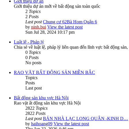
Giới thiệu dự án
Giới thiệu dự án mới về bất động sản toàn quốc
2
Topics
2
Posts
Last post
Chung cư 62Bà Hom Quận 6
by
ninh.bui
View the latest post
Sun Jul 28, 2024 10:17 pm
Luật lệ - Pháp lý
Chia sẻ về luật lệ, pháp lý liên quan đến lĩnh vực bất động sản,
0
Topics
0
Posts
No posts
RAO VẶT BẤT ĐỘNG SẢN MIỀN BẮC
Topics
Posts
Last post
Bất động sản khu vực Hà Nội
Rao vặt ất động sản khu vực Hà Nội
2822
Topics
2822
Posts
Last post
BÁN NHÀ LẠC LONG QUÂN -KINH D…
by
haihoang09
View the latest post
Thu Jan 22, 2026 4:46 pm