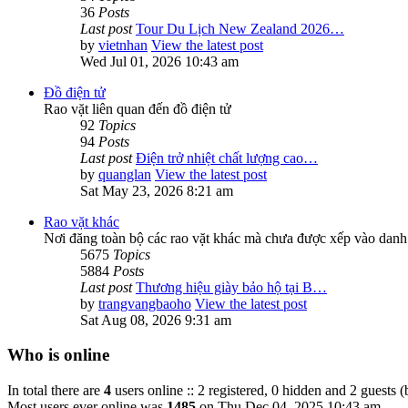
36
Posts
Last post
Tour Du Lịch New Zealand 2026…
by
vietnhan
View the latest post
Wed Jul 01, 2026 10:43 am
Đồ điện tử
Rao vặt liên quan đến đồ điện tử
92
Topics
94
Posts
Last post
Điện trở nhiệt chất lượng cao…
by
quanglan
View the latest post
Sat May 23, 2026 8:21 am
Rao vặt khác
Nơi đăng toàn bộ các rao vặt khác mà chưa được xếp vào danh
5675
Topics
5884
Posts
Last post
Thương hiệu giày bảo hộ tại B…
by
trangvangbaoho
View the latest post
Sat Aug 08, 2026 9:31 am
Who is online
In total there are
4
users online :: 2 registered, 0 hidden and 2 guests 
Most users ever online was
1485
on Thu Dec 04, 2025 10:43 am