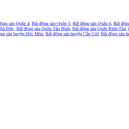
động sản Quận 4
,
Bất động sản Quận 5
,
Bất động sản Quận 6
,
Bất độn
Thủ Đức
,
Bất động sản Quận Tân Bình
,
Bất động sản Quận Bình Tân
,
ộng sản huyện Hóc Môn
,
Bất động sản huyện Cần Giờ
,
Bất động sản 