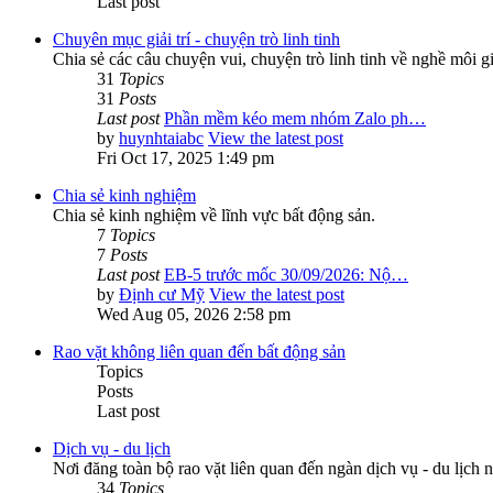
Last post
Chuyên mục giải trí - chuyện trò linh tinh
Chia sẻ các câu chuyện vui, chuyện trò linh tinh về nghề môi g
31
Topics
31
Posts
Last post
Phần mềm kéo mem nhóm Zalo ph…
by
huynhtaiabc
View the latest post
Fri Oct 17, 2025 1:49 pm
Chia sẻ kinh nghiệm
Chia sẻ kinh nghiệm về lĩnh vực bất động sản.
7
Topics
7
Posts
Last post
EB-5 trước mốc 30/09/2026: Nộ…
by
Định cư Mỹ
View the latest post
Wed Aug 05, 2026 2:58 pm
Rao vặt không liên quan đến bất động sản
Topics
Posts
Last post
Dịch vụ - du lịch
Nơi đăng toàn bộ rao vặt liên quan đến ngàn dịch vụ - du lịch n
34
Topics