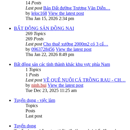
14
Posts
Last post
Bán Đất đường Trương Văn Diễn…
by
leloc168
View the latest post
Thu Jan 15, 2026 2:34 pm
BẤT ĐỘNG SẢN ĐỒNG NAI
269
Topics
269
Posts
Last post
Cho thuê xưởng 2000m2 có 3 cẩ…
by
0963728456
View the latest post
Thu Jan 22, 2026 8:49 pm
Bất động sản các tỉnh thành khác khu vực phía Nam
1
Topics
1
Posts
Last post
VỀ QUÊ NUÔI CÁ TRỒNG RAU - CH…
by
ninh.bui
View the latest post
Tue Dec 23, 2025 11:25 am
Tuyển dụng - việc làm
Topics
Posts
Last post
Tuyển dụng