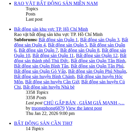
RAO VẶT BẤT ĐỘNG SẢN MIỀN NAM
Topics
Posts
Last post
Bất động sản khu vực TP. Hồ Chí Minh
Rao vặt bất động sản khu vực TP. Hồ Chí Minh
Subforums:
Bất động sản Quận 1
,
Bất động sản Quận 3
,
Bất
động sản Quận 4
,
Bất động sản Quận 5
,
Bất động sản Quận
6
,
Bất động sản Quận 7
,
Bất động sản Quận 8
,
Bất động sản
Quận 10
,
Bất động sản Quận 11
,
Bất động sản Quận 12
,
Bất
động sản thành phố Thủ Đức
,
Bất động sản Quận Tân Bình
,
Bất động sản Quận Bình Tân
,
Bất động sản Quận Tân Phú
,
Bất động sản Quận Gò Vấp
,
Bất động sản Quận Phú Nhuận
,
Bất động sản huyện Bình Chánh
,
Bất động sản huyện Hóc
Môn
,
Bất động sản huyện Cần Giờ
,
Bất động sản huyện Củ
Chi
,
Bất động sản huyện Nhà bè
3358
Topics
3358
Posts
Last post
CHỦ GẤP BÁN , GIẢM GIÁ MẠNH -…
by
truongphong6879
View the latest post
Thu Jan 22, 2026 9:00 pm
BẤT ĐỘNG SẢN CẦN THƠ
14
Topics