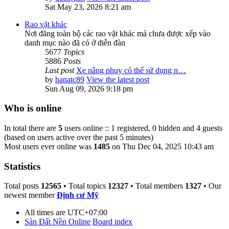
Sat May 23, 2026 8:21 am
Rao vặt khác
Nơi đăng toàn bộ các rao vặt khác mà chưa được xếp vào
danh mục nào đã có ở diễn đàn
5677
Topics
5886
Posts
Last post
Xe nâng phuy có thể sử dụng n…
by
hanatc89
View the latest post
Sun Aug 09, 2026 9:18 pm
Who is online
In total there are
5
users online :: 1 registered, 0 hidden and 4 guests
(based on users active over the past 5 minutes)
Most users ever online was
1485
on Thu Dec 04, 2025 10:43 am
Statistics
Total posts
12565
• Total topics
12327
• Total members
1327
• Our
newest member
Định cư Mỹ
All times are
UTC+07:00
Sàn Đất Nền Online
Board index