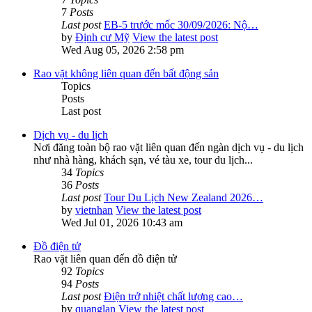
7
Posts
Last post
EB-5 trước mốc 30/09/2026: Nộ…
by
Định cư Mỹ
View the latest post
Wed Aug 05, 2026 2:58 pm
Rao vặt không liên quan đến bất động sản
Topics
Posts
Last post
Dịch vụ - du lịch
Nơi đăng toàn bộ rao vặt liên quan đến ngàn dịch vụ - du lịch
như nhà hàng, khách sạn, vé tàu xe, tour du lịch...
34
Topics
36
Posts
Last post
Tour Du Lịch New Zealand 2026…
by
vietnhan
View the latest post
Wed Jul 01, 2026 10:43 am
Đồ điện tử
Rao vặt liên quan đến đồ điện tử
92
Topics
94
Posts
Last post
Điện trở nhiệt chất lượng cao…
by
quanglan
View the latest post