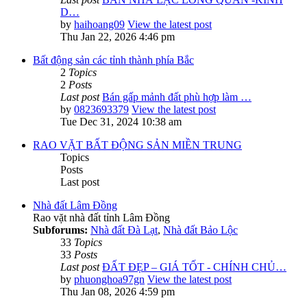
D…
by
haihoang09
View the latest post
Thu Jan 22, 2026 4:46 pm
Bất động sản các tỉnh thành phía Bắc
2
Topics
2
Posts
Last post
Bán gấp mảnh đất phù hợp làm …
by
0823693379
View the latest post
Tue Dec 31, 2024 10:38 am
RAO VẶT BẤT ĐỘNG SẢN MIỀN TRUNG
Topics
Posts
Last post
Nhà đất Lâm Đồng
Rao vặt nhà đất tỉnh Lâm Đồng
Subforums:
Nhà đất Đà Lạt
,
Nhà đất Bảo Lộc
33
Topics
33
Posts
Last post
ĐẤT ĐẸP – GIÁ TỐT - CHÍNH CHỦ…
by
phuonghoa97gn
View the latest post
Thu Jan 08, 2026 4:59 pm