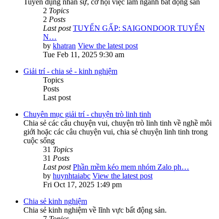
Tuyển dụng nhân sự, cơ hội việc làm ngành bất động sản
2
Topics
2
Posts
Last post
TUYỂN GẤP: SAIGONDOOR TUYỂN
N…
by
khatran
View the latest post
Tue Feb 11, 2025 9:30 am
Giải trí - chia sẻ - kinh nghiệm
Topics
Posts
Last post
Chuyên mục giải trí - chuyện trò linh tinh
Chia sẻ các câu chuyện vui, chuyện trò linh tinh về nghề môi
giới hoặc các câu chuyện vui, chia sẻ chuyện linh tinh trong
cuộc sống
31
Topics
31
Posts
Last post
Phần mềm kéo mem nhóm Zalo ph…
by
huynhtaiabc
View the latest post
Fri Oct 17, 2025 1:49 pm
Chia sẻ kinh nghiệm
Chia sẻ kinh nghiệm về lĩnh vực bất động sản.
7
Topics