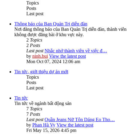
Topics
Posts
Last post
Thông báo của Ban Quản Trị diễn đàn
Nơi đăng thông báo của Ban Quản Trị diễn đàn, thành viên
không được đăng bài ở khu vực này.
2
Topics
2
Posts
Last post
Nhắc nhở thành viên về việc đ…
by
ninh.bui
View the latest post
Mon Oct 07, 2024 12:06 am
Tin tức, giới thiệu dự án mới
Topics
Posts
Last post
Tin tức
Tin tức về ngành bất động sản
7
Topics
7
Posts
Last post
Quần Jeans Nữ Tôn Dáng Eo Tho…
by
Phan Hà Vy
View the latest post
Fri May 15, 2026 4:45 pm