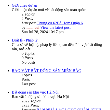
Giới thiệu dự án
Giới thiệu dự án mới về bất động sản toàn quốc
2
Topics
2
Posts
Last post
Chung cư 62Bà Hom Quận 6
by
ninh.bui
View the latest post
Sun Jul 28, 2024 10:17 pm
Luật lệ - Pháp lý
Chia sẻ về luật lệ, pháp lý liên quan đến lĩnh vực bất động
sản, nhà đất
0
Topics
0
Posts
No posts
RAO VẶT BẤT ĐỘNG SẢN MIỀN BẮC
Topics
Posts
Last post
Bất động sản khu vực Hà Nội
Rao vặt ất động sản khu vực Hà Nội
2822
Topics
2822
Posts
Last post
BÁN NHÀ LẠC LONG QUÂN -KINH